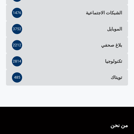
الشبكات الاجتماعية
1476
الموبايل
3752
بلاغ صحفي
2212
تكنولوجيا
2814
تويتاك
485
من نحن