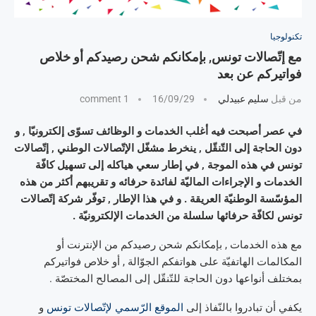
تكنولوجيا
مع إتّصالات تونس, بإمكانكم شحن رصيدكم أو خلاص
فواتيركم عن بعد
من قبل
سليم عبيدلي
16/09/29
1 comment
في عصر أصبحت فيه أغلب الخدمات و الوظائف تسوّى إلكترونيّا , و
دون الحاجة إلى التّنقّل , ينخرط مشغّل الإتّصالات الوطني , إتّصالات
تونس في هذه الموجة , في إطار سعي هياكله إلى تسهيل كافّة
الخدمات و الإجراءات الماليّة لفائدة حرفائه و تقريبهم أكثر من هذه
المؤسّسة الوطنيّة العريقة . و في هذا الإطار , توفّر شركة إتّصالات
تونس لكافّة حرفائها سلسلة من الخدمات الإلكترونيّة .
مع هذه الخدمات , بإمكانكم شحن رصيدكم من الإنترنت أو
المكالمات الهاتفيّة على هواتفكم الجوّالة , أو خلاص فواتيركم
بمختلف أنواعها دون الحاجة للتّنقّل إلى المصالح المختصّة .
يكفي أن تبادروا بالنّفاذ إلى
الموقع الرّسمي لإتّصالات تونس
و