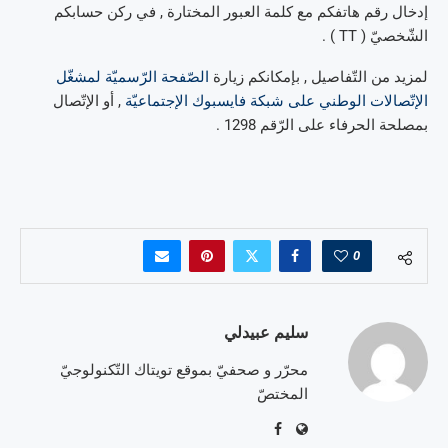
إدخال رقم هاتفكم مع كلمة العبور المختارة , في ركن حسابكم
الشّخصيّ ( TT ) .
لمزيد من التّفاصيل , بإمكانكم زيارة
الصّفحة الرّسميّة لمشغّل
الإتّصالات الوطني على شبكة فايسبوك الإجتماعيّة
, أو الإتّصال
بمصلحة الحرفاء على الرّقم 1298 .
0
سليم عبيدلي
محرّر و صحفيّ بموقع تويتاك التّكنولوجيّ
المختصّ