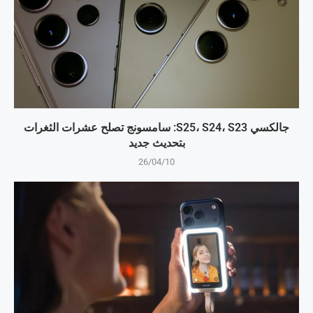
جالكسي S25، S24، S23: سامسونج تصلح عشرات الثغرات
بتحديث جديد
26/04/10