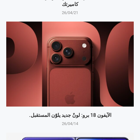
كاميرتك
26/04/21
الآيفون 18 برو: لونٌ جديد يلوّن المستقبل.
26/04/14