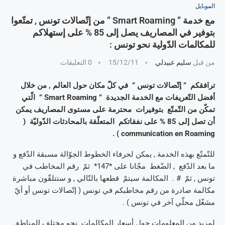
الموبايل
مع خدمة ” Smart Roaming ” من إتّصالات تونس , تمتّعوا
بتوفير في المصاريف يصل إلى 85 % على إستهلاكم
للمكالمات الدّولية نحو تونس :
من قبل
سليم عبيدلي
15/12/11
0 التعليقات
ترافقكم ” إتّصالات تونس ” في كلّ مكان حول العالم , من خلال
أفضل التّعريفات مع الخدمة الجديدة ” Smart Roaming ” الّتي
تمكّن من التّمتّع بتوفيرات محترمة على مستوى المصاريف يمكن
أن تصل إلى 85 % على نفقاتكم المتعلّقة بالمحادثات الدّوليّة (
communication en Roaming ) .
للتّمتّع بهذه الخدمة , يمكن لحرفاء الخطوط الجوّالة مسبقة الدّفع و
ما بعد الدّفع , الضّغط مجّانا على *147* ثمّ رقم المخاطب في
تونس , ثمّ # . المكالمة سيتمّ قطعها بالتّالي , و ستتلقّون مباشرة
مكالمة صادرة من رقم مخاطبكم في تونس ( إتّصالات تونس أو أيّ
مشغّل محلّي آخر في تونس ) .
لمزيد من المعلومات حول أسعار المكالمات نحو مختلف المناطق