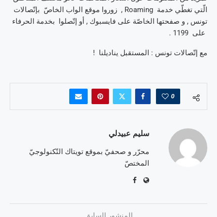
الّتي تغطّي خدمة Roaming , زوروا موقع الواب الخاصّ بإتّصالات
تونس , و صفحتها الخاصّة على فايسبوك , أو إتّصلوا بخدمة الحرفاء
على 1199 .
مع إتّصالات تونس : المستقبل يناديلنا !
0
سليم عبيدلي
محرّر و صحفيّ بموقع تويتاك التّكنولوجيّ
المختصّ
المنشور السابق