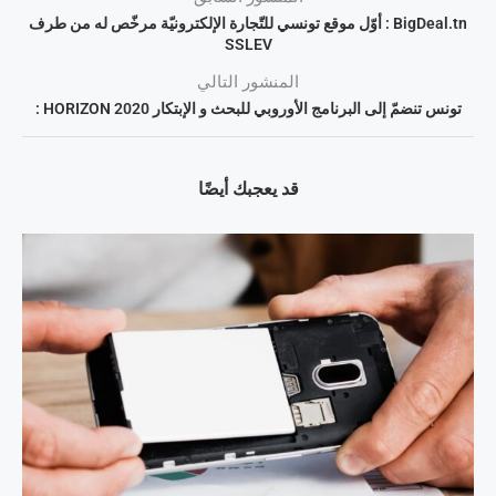
BigDeal.tn : أوّل موقع تونسي للتّجارة الإلكترونيّة مرخّص له من طرف
SSLEV
المنشور التالي
تونس تنضمّ إلى البرنامج الأوروبي للبحث و الإبتكار HORIZON 2020 :
قد يعجبك أيضًا