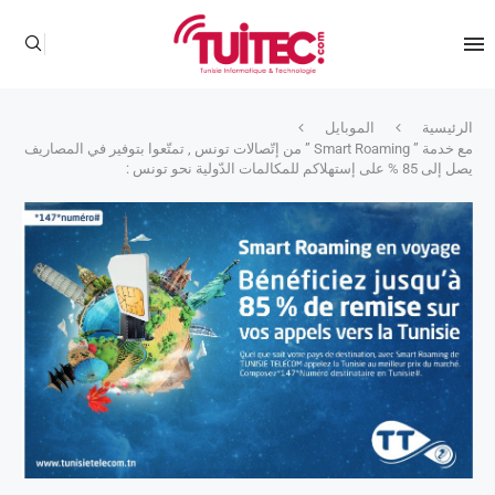
الرئيسية
الموبايل
مع خدمة ” Smart Roaming ” من إتّصالات تونس , تمتّعوا بتوفير في المصاريف
يصل إلى 85 % على إستهلاكم للمكالمات الدّولية نحو تونس :