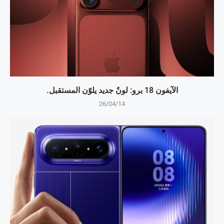
الآيفون 18 برو: لونٌ جديد يلوّن المستقبل.
26/04/14