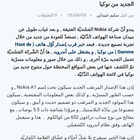
الجديد من نوكيا
من قبل
سليم عبيدلي
16/04/04
0 التعليقات
يبدو أنّ شركة Nokia الفنلنديّة العتيقة , و بعد غياب طويل عن
ميدان صناعة الهواتف الذّكيّة , تستعدّ للعودة من جديد من خلال
تجربة تصنيع جديدة . فبعد
خبر قرب إصدار أوّل هاتف ( Haut de
Gamme ) من نوكيا , و يشتغل على أندرويد
, ها أنّ الشّركة الفنلنديّة
تحمل الجديد مرّة أخرى , و ذلك من خلال صور و معلومات مسرّبة
تمّ الكشف عنها في بعض المواقع المختصّة حول منتوج جديد من
نوكيا في لائحة الهواتف الذّكيّة .
إذن هذا الإصدار المرتقب الجديد سيكون تحت إسم Nokia A1 , و
حسب الصّور المسرّبة , و كذلك بعض المعلومات المقتضبة , سيكون
هذا المولود الجديد و المرتقب ذو تصميم حديث و أنيق , و سيكون
مصنوعا من مادّة البلاستيك , و مزوّدا بشاشة ذات 5.5 بوصات , مع
معالج من نوع سناب دراغون 652 من كوالكوم . هذا و سيعمل
الهاتف وفق نظام أندرويد التّشغيلي .
إذن هذا الخبر سيفرح بلا شكّ أحبّاء و عشّاق العلامة التّجاريّة