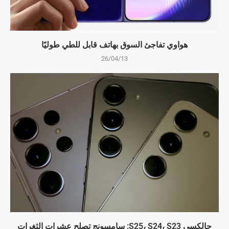
هواوي تفاجئ السوق بهاتف قابل للطي طوليًا
26/04/13
جالكسي S25، S24، S23: سامسونج تصلح عشرات الثغرات