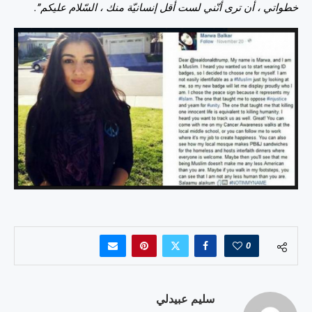
خطواتي ، أن ترى أنّني لست أقل إنسانيّة منك ، السّلام عليكم”.
0
سليم عبيدلي