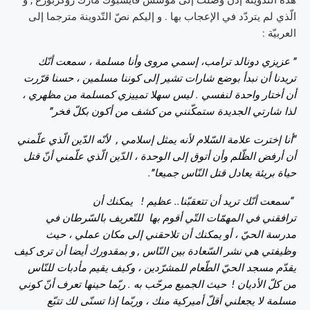
الّذي لم يتردّد في الإعجاب بها . و إليكم نصّ التّدوينة مترجما إلى
العربيّة :
” عزيزي دونالد ترامب، إسمي مروى وأنا مسلمة ، سمعت أنّك
تريدنا أن نبدأ بوضع شارات تشير إلى كوننا مسلمين ، حسنا قرّرت
أن أختار واحدة لنفسي . ليس سهلا تمييزي كمسلمة من مظهري ،
لذا شارتي الجديدة ستمكّنني من كشف من أكون بكلّ فخر”
“أنا إخترت علامة السّلام لأنه يمثل إسلامي , لأنّه الدّين الّذي علّمني
أن أرفض الظّلم وأن أتوق إلى الوحدة ، الدّين الّذي علّمني أنّ قتل
حياة بريئة يعادل قتل النّاس جميعا”.
“سمعت أنّك تريد أن تتعقبّنا.. عظيم ! يمكنك أن
ترافقني في المهمّات التّي أقوم بها للتّعريف بالسّرطان في
مدرسة الحيّ ، أو يمكنك أن تلاحقني إلى مكان عملي ، حيث
وظيفتي هي نشر السّعادة بين النّاس , و بمقدورك أيضا أن ترى كيف
يقدّم مسجد الحيّ الطّعام للمشرّدين ، وكيف يقيم مأدبات للنّاس
من كلّ الأديان ! حيث الجميع مرحّب به . ربّما حينها تعرف أنّ كوني
مسلمة لا يجعلني أقلّ أميركية منك ، وربّما إذا تسنّى لك تتبّع