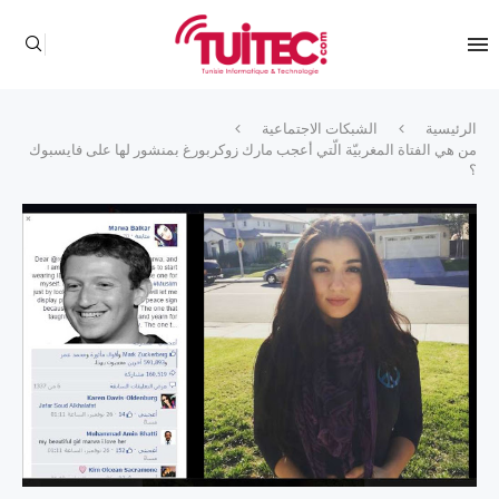
الرئيسية
الشبكات الاجتماعية
من هي الفتاة المغربيّة الّتي أعجب مارك زوكربورغ بمنشور لها على فايسبوك
؟