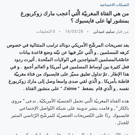
الشبكات الاجتماعية
من هي الفتاة المغربيّة الّتي أعجب مارك زوكربورغ
بمنشور لها على فايسبوك ؟
من قبل
سليم عبيدلي
16/03/28
0 التعليقات
بعد تصريحات المرشّح الأمريكي دونالد ترامب المتتالية في خصوص
كرهه للمسلمين , و الّتي عبّر فيها عن نيّته وضع قاعدة بيانات
خاصّةبالمسلمين المتواجدين في الولايات المتّحدة , أثيرت ردود
فعل كثيرة بين أوساط المسلمين في أمريكا و العالم أجمع . و في
هذا الإطار , تمّ تداول تعليق مميّز على فايسبوك من فتاة مغربيّة
قاطنة بأمريكا , و الّذي لقي صدى واسعا وصل إلى مارك زوكربورغ
نفسه , و الّذي قام بضغط ” J’aime ” على منشور الفتاة .
هذه الفتاة المغربيّة الّتي تحمل الجنسيّة الأمريكيّة , تدعى ” مروى
بالكار ” , و قامت بنشر تدوينة على شبكة التّواصل الإجتماعي
فايسبوك ردّا على التّصريحات العنصريّة للمرشّح الرّئاسي المثير
للجدل .
هذه التّدوينة إذن وصلت إلى مؤسّس فايسبوك مارك زوكربورغ , و