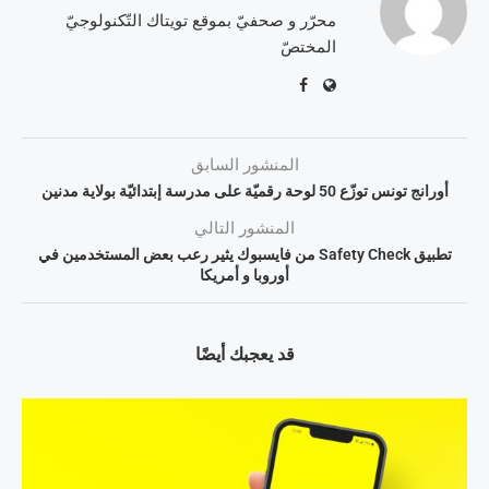
محرّر و صحفيّ بموقع تويتاك التّكنولوجيّ
المختصّ
المنشور السابق
أورانج تونس توزّع 50 لوحة رقميّة على مدرسة إبتدائيّة بولاية مدنين
المنشور التالي
تطبيق Safety Check من فايسبوك يثير رعب بعض المستخدمين في
أوروبا و أمريكا
قد يعجبك أيضًا