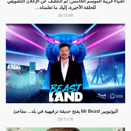
أشياء غريبة الموسم الخامس: تم الكشف عن الإعلان التشويقي
للحلقة الأخيرة، إليك ما تعلمناه...
25/12/30
اليوتيوبير Mr Beast يفتح حديقة ترفيهية في بلد… مفاجئ
25/11/16