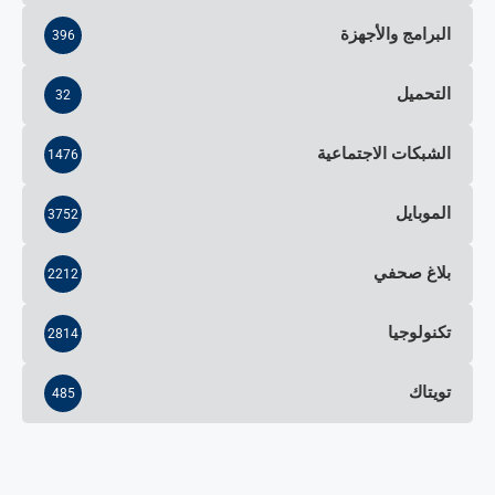
البرامج والأجهزة
396
التحميل
32
الشبكات الاجتماعية
1476
الموبايل
3752
بلاغ صحفي
2212
تكنولوجيا
2814
تويتاك
485