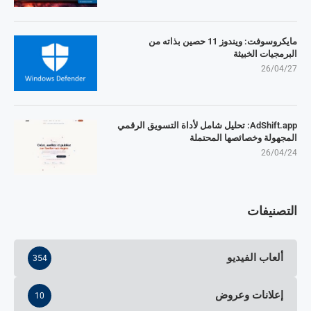
مايكروسوفت: ويندوز 11 حصين بذاته من
البرمجيات الخبيثة
26/04/27
AdShift.app: تحليل شامل لأداة التسويق الرقمي
المجهولة وخصائصها المحتملة
26/04/24
التصنيفات
ألعاب الفيديو
354
إعلانات وعروض
10