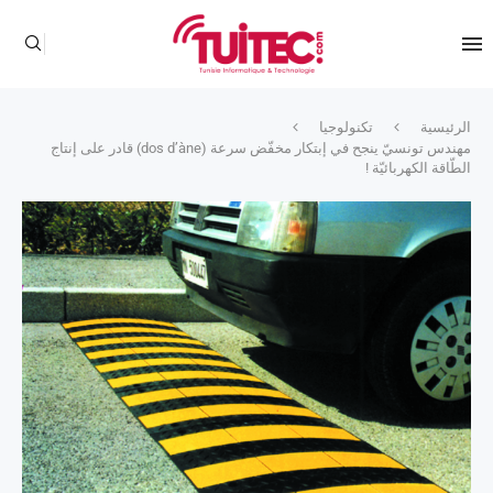
الرئيسية
تكنولوجيا
مهندس تونسيّ ينجح في إبتكار مخفّض سرعة (dos d’àne) قادر على إنتاج
الطّاقة الكهربائيّة !