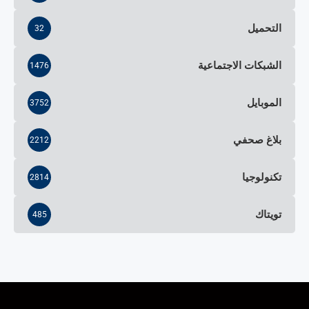
التحميل
32
الشبكات الاجتماعية
1476
الموبايل
3752
بلاغ صحفي
2212
تكنولوجيا
2814
تويتاك
485