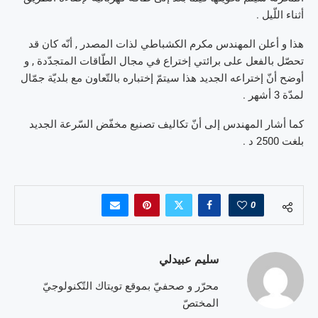
أثناء اللّيل .
هذا و أعلن المهندس مكرم الكشباطي لذات المصدر , أنّه كان قد
تحصّل بالفعل على برائتي إختراع في مجال الطّاقات المتجدّدة , و
أوضح أنّ إختراعه الجديد هذا سيتمّ إختباره بالتّعاون مع بلديّة جمّال
لمدّة 3 أشهر .
كما أشار المهندس إلى أنّ تكاليف تصنيع مخفّض السّرعة الجديد
بلغت 2500 د .
0
سليم عبيدلي
محرّر و صحفيّ بموقع تويتاك التّكنولوجيّ
المختصّ