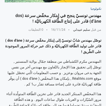
تكنولوجيا
مهندس تونسيّ ينجح في إبتكار مخفّض سرعة (dos
d’àne) قادر على إنتاج الطّاقة الكهربائيّة !
من قبل
سليم عبيدلي
16/11/24
0 التعليقات
توصّل مهندس شابّ تونسيّ إلى إبتكار مخفّض سرعة ( dos d’àne )
قادر على توليد الطّاقة الكهربائيّة و ذلك عبر حركة المرور الموجودة
على الطّريق !
المهندس مكرم الكشباطي من منطقة جمّال بولاية المنستير ,
توصّل إلى تحقيق هذا الإنجاز بالتّعاون مع مهندس آخر من نفس
الجهة يدعى مروان بوعزيز . و حسب المعلومات الّتي تحصّل عليها
موقع Réalités.com , بإمكان هذا المخفّض ( dos d’àne ) أن يوفّر
طاقة كهربائيّة قادرة على إضاءة مسافة تقدّر ب1 كم .
هذا المخفّض المبتكر الجديد قادر على تخزين الطّاقة المتولّدة أثناء
مرور السّيّارات و العربات طوال ساعات اليوم . و هذه الطّاقة
المخزّنة سيتمّ تحويلها فيما بعد إلى طاقة كهربائيّة لإضاءة الطّريق