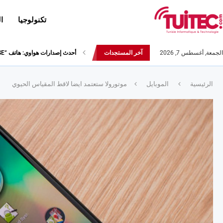
تكنولوجيا
ا
الجمعة, أغسطس 7, 2026
آخر المستجدات
نتائج قيس أداء هاتف سامسونج Galaxy Fold لا تثير الإعجاب
الرئيسية
الموبايل
موتورولا ستعتمد ايضا لاقط المقياس الحيوي