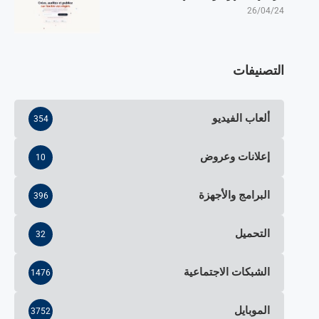
26/04/24
التصنيفات
ألعاب الفيديو
354
إعلانات وعروض
10
البرامج والأجهزة
396
التحميل
32
الشبكات الاجتماعية
1476
الموبايل
3752