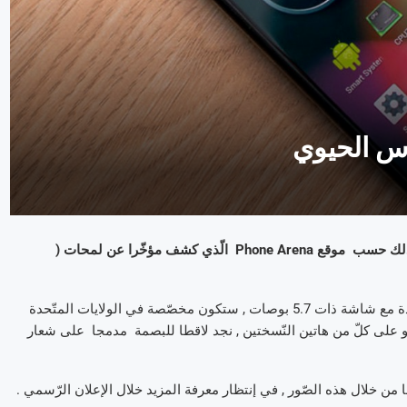
اس الحيوي
ستعتمد , علامة Motorola , هي أيضا , على قارئ البصمات الرّقميّة و ذلك حسب موقع Phone Arena الّذي كشف مؤخّرا عن لمحات (
من ثمّ , هذه الصّور ستبيّن , إذن , نسختين من هذا الإصدار النّهائي , واحدة مع شاشة ذات 5.7 بوصات , ستكون مخصّصة في الولايات المتّحدة
, و الأخرى ستكون مزوّدة بشاشة ذات 5.2 بوصات , و على كلّ من هاتين النّسختين , نجد لاقطا للبصمة مدمجا على شعار
ا من خلال هذه الصّور , في إنتظار معرفة المزيد خلال الإعلان الرّسمي .