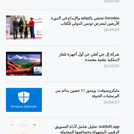
26/05/09
Ooredoo تحتفي بالثقافة والإبداع في الدورة
الأربعين لمعرض تونس الدولي للكتاب
26/05/09
شركة إل جي تُعلن عن أول أجهزة تلفاز
لاسلكية بتقنية معتمدة
26/05/09
مايكروسوفت: ويندوز 11 حصين بذاته من
البرمجيات الخبيثة
26/04/27
AdShift.app: تحليل شامل لأداة التسويق
الرقمي المجهولة وخصائصها المحتملة