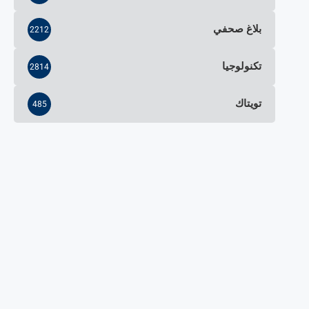
بلاغ صحفي
2212
تكنولوجيا
2814
تويتاك
485