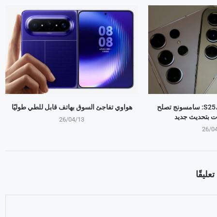
جالكسي S25، S24، S23: سامسونج تصلح
هواوي تفاجئ السوق بهاتف قابل للطي طوليًا
ت بتحديث جديد
26/04/13
26/0
عليقًا