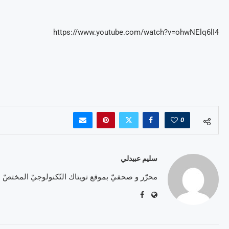
https://www.youtube.com/watch?v=ohwNElq6lI4
0
سليم عبيدلي
محرّر و صحفيّ بموقع تويتاك التّكنولوجيّ المختصّ