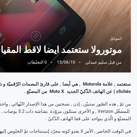
الموبايل
موتورولا ستعتمد ايضا لاقط المقي
من قبل
سليم عبيدلي
15/06/10
0 التعليقات
clichés ) عن الهاتف الذّكيّ الجديد Moto X من المصنّع .
للمشغّل Verizon 
المصنّع و الّذي يتواجد على قفا الهاتف الذّكيّ .
في الوقت الحاضر , الأمر لا يعدو كونه مجرّد إستنتاجات تمّ الخلوص إليه