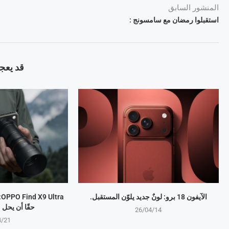
المنشور السابق
استقبلوا رمضان مع سامسونج :
قد يعجب
الآيفون 18 برو: لونٌ جديد يلوّن المستقبل.
a
حقًا أن يحل
26/04/14
4/21