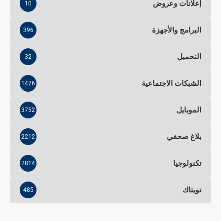
إعلانات وعروض
10
البرامج والأجهزة
396
التحميل
32
الشبكات الاجتماعية
1476
الموبايل
3752
بلاغ صحفي
2212
تكنولوجيا
2814
تويتاك
485