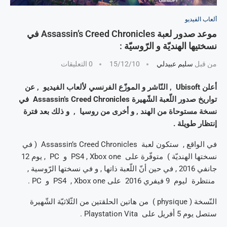
ألعاب الفيديو
موعد صدور لعبة Assassin’s Creed Chronicles في
نسختيها الهنديّة و الرّوسيّة :
من قبل
سليم عبيدلي
15/12/10
0 التعليقات
أعلن Ubisoft , النّاشر و الموزّع الفرنسي لألعاب الفيديو , عن
تواريخ صدور اللّعبة الشّهيرة Assassin’s Creed Chronicles في
نسخة مستوحاة من الهند , و أخرى من روسيا , و ذلك بعد فترة
إنتظار طويلة .
في الواقع , ستكون لعبة Assassin’s Creed Chronicles ( في
نسختها الهنديّة ) متوفّرة على PS4 , Xbox one و PC , يوم 12
جانفي 2016 , في حين أنّ اللّعبة ذاتها , و في نسختها الرّوسية ,
منتظرة ليوم 9 فيفري 2016 على PS4 , Xbox one و PC .
النّسخة ( physique ) من هاتين الحلقتين من الثّلاثيّة الشّهيرة
ستصل يوم 5 أفريل على Playstation Vita .