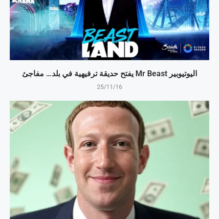
اليوتيوبير Mr Beast يفتح حديقة ترفيهية في بلد… مفاجئ
25/11/16