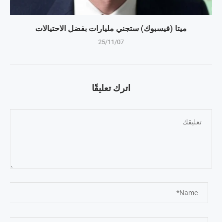
ميتا (فيسبوك) ستجني مليارات بفضل الاحتيالات
25/11/07
اترك تعليقًا