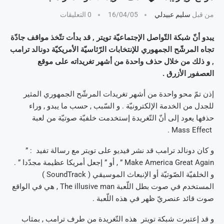
من قبل
سليم عبيدلي
16/04/05
0 التعليقات
يبدو أنّ شبكة التّواصل الإجتماعيّة تويتر , قد بدأت تتّخذ مواقف جادّة
تجاه المرشّح الجمهوري للإنتخابات الرّئاسيّة الأمريكيّة دونالد ترامب
, و ذلك من خلال حذف واحدة من أشهر تغريداته على موقع
العصفور الأزرق .
إذن تمّ محو واحدة من أشهر تغريدات المرشّح الجمهوري المثير
للجدل من الخدمة الإلكترونيّة . و السّبب , حسب ما يبدو , وراء
حذفها يعود إلى أنّ التّغريدة إستخدمت خلفيّة صوتيّة من لعبة
Mass Effect .
و كان دونالد ترامب قد نشر فيديو على تويتر مع رسالة تفيد : ”
Make America Great Again ” , أو ” إجعل أمريكا عظيمة مجدّدا ” .
و الخلفيّة الصّوتيّة أو الإنبعاث الموسيقي ( SoundTrack )
المستخدم في صوت بطل اللّعبة The illusive man , هي في الواقع
صوت قائد عنصريّ ظهر في هذه اللّعبة .
و قد إعتبرت شبكة تويتر هذه التّغريدة من طرف ترامب , بمثاب