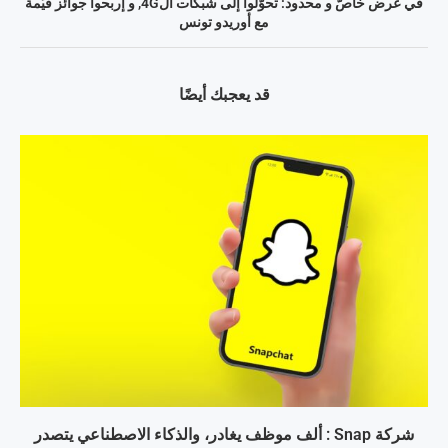
في عرض خاصّ و محدود: تحوّلوا إلى شبكات ال4G, و إربحوا جوائز قيّمة
مع أوريدو تونس
قد يعجبك أيضًا
شركة Snap : ألف موظف يغادر، والذكاء الاصطناعي يتصدر