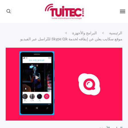
الرئيسية
البرامج والأجهزة
موقع سكايب يعلن عن إيقافه لخدمة Skype Qik للتّراسل عبر الفيديو