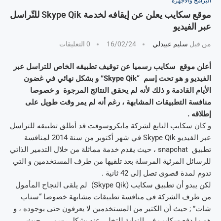
البرامج والأجهزة
موقع سكايب يعلن عن إيقافه لخدمة Skype Qik للتّراسل
عبر الفيديو
من قبل
سليم عبيدلي
16/02/24
0 التعليقات
أعلن موقع سكايب رسميا عن توقيف تطبيقه الخاص للتراسل عبر
الفيديو و هو تحت إسم “Skype Qik” و بشكل نهائي في غضون
الأيام القادمة و ذلك لأنه لم يحقق النتائج المرجوة و خصوصا
منافسة التطبيقات المشابهة ، رغم أنه لم يمر وقت طويل على
إطلاقه .
و كان سكايب التابع لشركة مايكروسوفت قد أطلق تطبيقه للتراسل
عبر الفيديو Skype Qik في شهر أكتوبر من سنة 2014 لمنافسة
تطبيق snapchat ، حيث يقدم خدمة مماثلة من خلال التدمير الذاتي
للرسائل المرئية المرسلة بعد تلقيها من طرف المستخدمين و التي
تدوم لمدة قصوى تصل إلى 42 ثانية .
لكن يبدو أن تطبيق سكايب (Skype Qik) لم يلقى النجاح المأمول
من طرف الشركة في منافسة تطبيقات مشابهة خصوصا “سناب
شات” ; حيث أن الكثير من المستخدمين لا يعرفون حتى بوجوده ، و
هو ما دفع سكايب في النهاية للتخلي عنه بشكل رسمي ، حيث