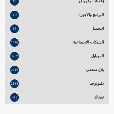
إعلانات وعروض
10
البرامج والأجهزة
396
التحميل
32
الشبكات الاجتماعية
1476
الموبايل
3752
بلاغ صحفي
2212
تكنولوجيا
2814
تويتاك
485