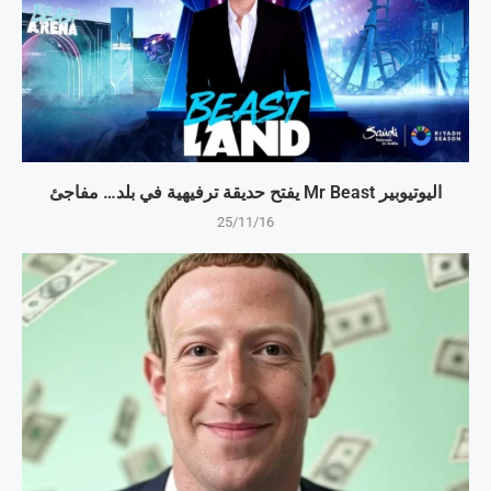
اليوتيوبير Mr Beast يفتح حديقة ترفيهية في بلد… مفاجئ
25/11/16