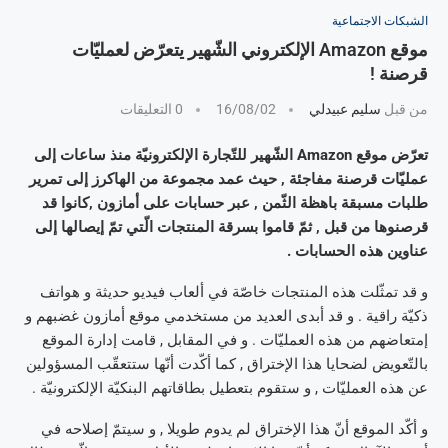
الشبكات الاجتماعية
موقع Amazon الإلكتروني الشّهير يتعرّض لعمليّات
قرصنة !
من قبل
سليم عبيدلي
16/08/02
0 التعليقات
تعرّض موقع Amazon الشّهير للتّجارة الإلكترونيّة منذ ساعات إلى
عمليّات قرصنة مفاجئة , حيث عمد مجموعة من الهاكرز إلى تمرير
طلبات مسبقة باهظة الثّمن , عبر حسابات على أمازون ,كانوا قد
قرصنوها من قبل , ثمّ قاموا بسرقة المنتجات الّتي تمّ إيصالها إلى
عناوين هذه الحسابات .
و قد تمثّلت هذه المنتجات خاصّة في ألعاب فيديو حديثة و هواتف
ذكيّة راقية . و قد أبدى العديد من مستخدمي موقع أمازون غضبهم و
إمتعاضهم من هذه العمليّات . و في المقابل , قامت إدارة الموقع
بالتّعويض لضحايا هذا الإختراق , كما أكّدت أنّها ستتعقّب المسؤولين
عن هذه العمليّات , و ستقوم بتعطيل بطاقاتهم البنكيّة الإلكترونيّة .
و أكّد الموقع أنّ هذا الإختراق لم يدوم طويلا , و سيتمّ إصلاحه في