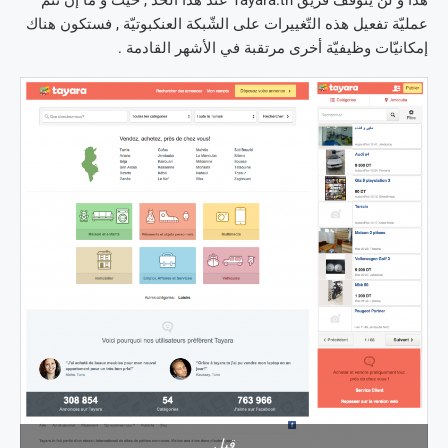
هذا و لن يتوقّف فريق Tayara.tn عند هذا الحدّ , حيث و ما إن تتمّ
عمليّة تفعيل هذه التّغييرات على الشّبكة العنكبوتيّة , فستكون هناك
إمكانيّات وظيفيّة أخرى مرتقبة في الأشهر القادمة .
قبل