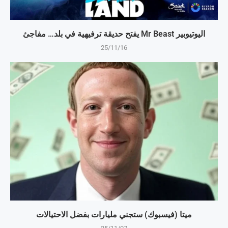
اليوتيوبير Mr Beast يفتح حديقة ترفيهية في بلد… مفاجئ
25/11/16
ميتا (فيسبوك) ستجني مليارات بفضل الاحتيالات