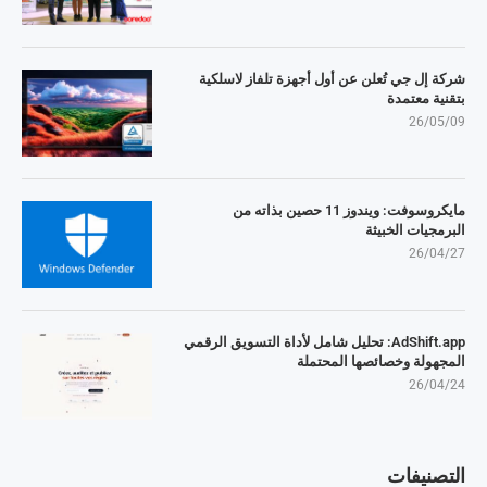
شركة إل جي تُعلن عن أول أجهزة تلفاز لاسلكية
بتقنية معتمدة
26/05/09
مايكروسوفت: ويندوز 11 حصين بذاته من
البرمجيات الخبيثة
26/04/27
AdShift.app: تحليل شامل لأداة التسويق الرقمي
المجهولة وخصائصها المحتملة
26/04/24
التصنيفات