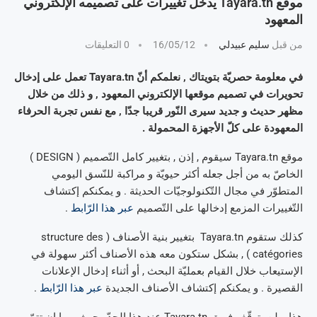
موقع Tayara.tn يدخل تغييرات على تصميمه الإلكتروني
المعهود
من قبل
سليم عبيدلي
16/05/12
0 التعليقات
في معلومة حصريّة بتويتاك , نعلمكم أنّ Tayara.tn تعمل على إدخال
تحويرات في تصميم موقعها الإلكتروني المعهود , و ذلك من خلال
مظهر حديث و جديد سيرى النّور قريبا جدّا , مع نفس تجربة الحرفاء
المعهودة على كلّ الأجهزة المحمولة .
موقع Tayara.tn سيقوم , إذن , بتغيير كامل التّصميم ( DESIGN )
الخاصّ به من أجل جعله أكثر حيويّة و مراكبة للنّسق اليومي
المتطوّر في مجال التّكنولوجيّات الحديثة . و يمكنكم إكتشاف
التّغييرات المزمع إدخالها على التّصميم
عبر هذا الرّابط
.
كذلك ستقوم Tayara.tn بتغيير بنية الأصناف ( structure des
catégories ) , بشكل ستكون معه هذه الأصناف أكثر سهولة في
الإستيعاب خلال القيام بعمليّة البحث , أو أثناء إدخال الإعلانات
القصيرة . و يمكنكم إكتشاف الأصناف الجديدة
عبر هذا الرّابط
.