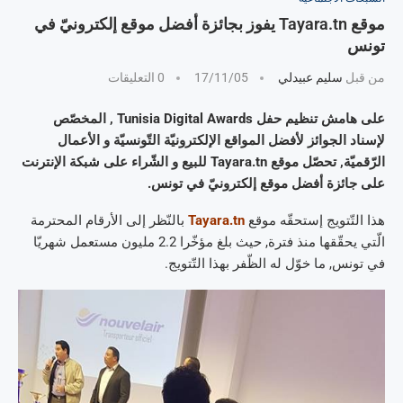
موقع Tayara.tn يفوز بجائزة أفضل موقع إلكترونيّ في
تونس
من قبل
سليم عبيدلي
17/11/05
0 التعليقات
على هامش تنظيم حفل Tunisia Digital Awards , المخصّص
لإسناد الجوائز لأفضل المواقع الإلكترونيّة التّونسيّة و الأعمال
الرّقميّة, تحصّل موقع Tayara.tn للبيع و الشّراء على شبكة الإنترنت
على جائزة أفضل موقع إلكترونيّ في تونس.
هذا التّتويج إستحقّه موقع
Tayara.tn
بالنّظر إلى الأرقام المحترمة
الّتي يحقّقها منذ فترة, حيث بلغ مؤخّرا 2.2 مليون مستعمل شهريّا
في تونس, ما خوّل له الظّفر بهذا التّتويج.