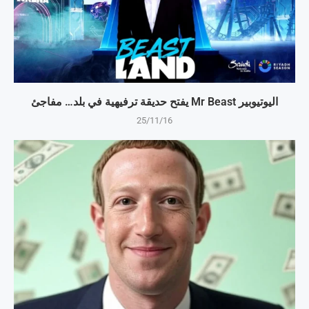
اليوتيوبير Mr Beast يفتح حديقة ترفيهية في بلد… مفاجئ
25/11/16