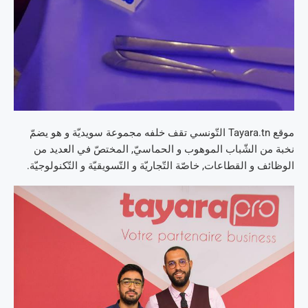
موقع Tayara.tn التّونسي تقف خلفه مجموعة سويديّة و هو يضمّ
نخبة من الشّباب الموهوب و الحماسيّ, المختصّ في العديد من
الوظائف و القطاعات, خاصّة التّجاريّة و التّسويقيّة و التّكنولوجيّة.