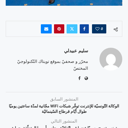
0
سليم عبيدلي
محرّر و صحفيّ بموقع تويتاك التّكنولوجيّ
المختصّ
المنشور السابق
الوكالة التّونسيّة للإنترنت توفّر شبكات WiFi مجّانية لمدّة ساعتين يوميّا
طوال أيّام قرطاج السّينمائيّة
المنشور التالي
تونس تصبح رسميّا عضوا في إتّفاقيّة مجلس أوروبا المتعلّقة بحماية