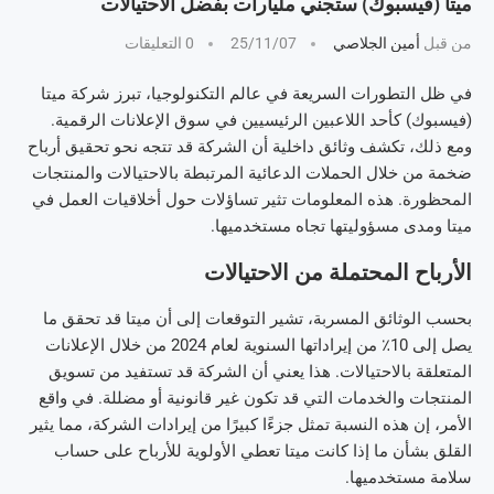
ميتا (فيسبوك) ستجني مليارات بفضل الاحتيالات
من قبل
أمين الجلاصي
25/11/07
0 التعليقات
في ظل التطورات السريعة في عالم التكنولوجيا، تبرز شركة ميتا
(فيسبوك) كأحد اللاعبين الرئيسيين في سوق الإعلانات الرقمية.
ومع ذلك، تكشف وثائق داخلية أن الشركة قد تتجه نحو تحقيق أرباح
ضخمة من خلال الحملات الدعائية المرتبطة بالاحتيالات والمنتجات
المحظورة. هذه المعلومات تثير تساؤلات حول أخلاقيات العمل في
ميتا ومدى مسؤوليتها تجاه مستخدميها.
الأرباح المحتملة من الاحتيالات
بحسب الوثائق المسربة، تشير التوقعات إلى أن ميتا قد تحقق ما
يصل إلى 10٪ من إيراداتها السنوية لعام 2024 من خلال الإعلانات
المتعلقة بالاحتيالات. هذا يعني أن الشركة قد تستفيد من تسويق
المنتجات والخدمات التي قد تكون غير قانونية أو مضللة. في واقع
الأمر، إن هذه النسبة تمثل جزءًا كبيرًا من إيرادات الشركة، مما يثير
القلق بشأن ما إذا كانت ميتا تعطي الأولوية للأرباح على حساب
سلامة مستخدميها.