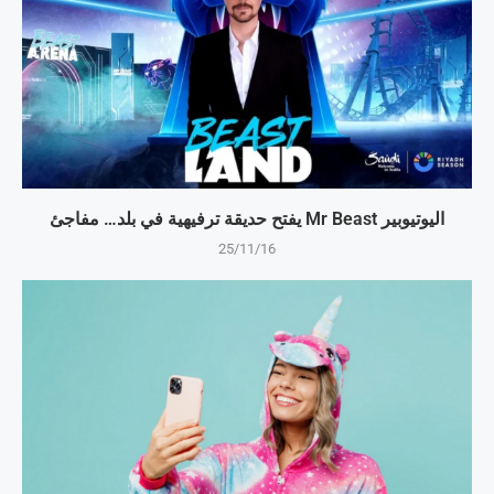
اليوتيوبير Mr Beast يفتح حديقة ترفيهية في بلد… مفاجئ
25/11/16