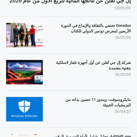
إل جي تُعلن عن نتائجها المالية للربع الأول من عام 2026
26/05/09
Ooredoo تحتفي بالثقافة والإبداع في الدورة
الأربعين لمعرض تونس الدولي للكتاب
26/05/09
شركة إل جي تُعلن عن أول أجهزة تلفاز لاسلكية
بتقنية معتمدة
26/05/09
مايكروسوفت: ويندوز 11 حصين بذاته من
البرمجيات الخبيثة
26/04/27
AdShift.app: تحليل شامل لأداة التسويق الرقمي