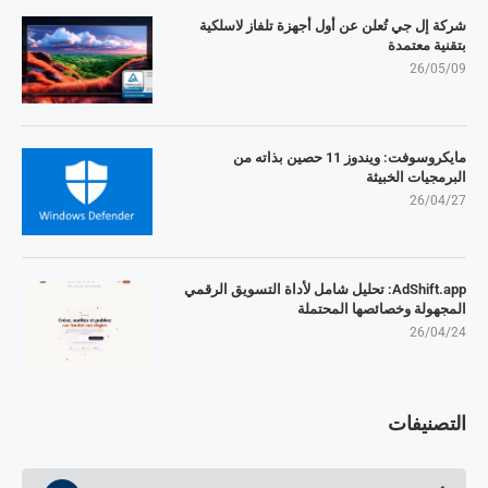
شركة إل جي تُعلن عن أول أجهزة تلفاز لاسلكية
بتقنية معتمدة
26/05/09
مايكروسوفت: ويندوز 11 حصين بذاته من
البرمجيات الخبيثة
26/04/27
AdShift.app: تحليل شامل لأداة التسويق الرقمي
المجهولة وخصائصها المحتملة
26/04/24
التصنيفات