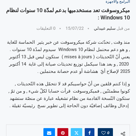
البرامج والأجهزة
ميكروسوفت تعد مستخدميها بدعم لمدّة 10 سنوات لنظام
Windows 10 :
من قبل
سليم عبيدلي
15/07/22
0 التعليقات
منذ وقت , تحدّثت شركة ميكروسوفت عن خبر يثير الحماسة للغاية
, و هو دعم محتمل لنظام Windows 10 سيدوم لمدّة 10 سنوات .
يعني أنّ التّحديثات ( mises à jours ) ستكون ليس قبل 13 أكتوبر
2020 , و بعد هذا سيكمل توزيع تحديثات صيانة إلى غاية 14 أكتوبر
2025 لإصلاح أيّ هشاشة أو عدم حصانة محتملين .
و إذا كنتم قلقين من أنّ حواسيبكم قد لا تتحمّل هذه التّحديثات ,
كونوا مطمئنّين , فميكروسوفت قرأت حسابا لكلّ شيء , و من ثمّ ,
ستكون النّسخة القادمة من نظام تشغيله عبارة عن منصّة ستشهد
إدخال وظائف إضافيّة دون الحاجة إلى تطوير نسخ رئيسيّة ثقيلة .
0