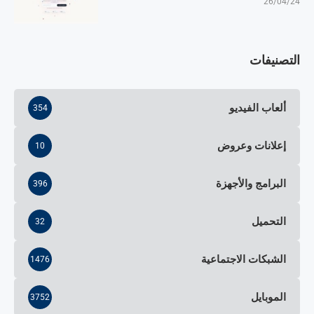
26/04/24
التصنيفات
ألعاب الفيديو
354
إعلانات وعروض
10
البرامج والأجهزة
396
التحميل
32
الشبكات الاجتماعية
1476
الموبايل
3752