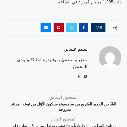
ذات 1،905 ميليام ٱمبر / في السّاعة .
0
سليم عبيدلي
محرّر و صحفيّ بموقع تويتاك التّكنولوجيّ
المختصّ
المنشور السابق
الشّاحن الجديد السّريع من سامسونغ سيكون الأوّل من نوعه المزوّد
بمروحة :
المنشور التالي
برنامج المطورين الخاصّ بأورنج تونس يحتفل بمرور 5 سنوات على