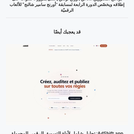
إطلاقه ويخصّص الدورة الرابعة لمسابقة “أورنج سامير شالنج” للألعاب
الرقميّة
قد يعجبك أيضًا
AdShift.app: تحليل شامل لأداة التسويق الرقمي المجهولة