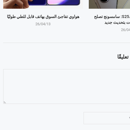
جالكسي S25، S24، S23: سامسونج تصلح
هواوي تفاجئ السوق بهاتف قابل للطي طوليًا
ت بتحديث جديد
26/04/13
26/0
عليقًا