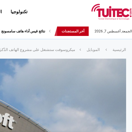
تكنولوجيا
ا
الجمعة, أغسطس 7, 2026
آخر المستجدات
نتائج قيس أداء هاتف سامسونج Galaxy Fold لا تثير الإعجاب
الرئيسية
الموبايل
ميكروسوفت ستشتغل على مشروع الهاتف الذّكيّ منخفض ا