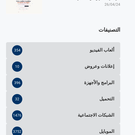
26/04/24
التصنيفات
ألعاب الفيديو
354
إعلانات وعروض
10
البرامج والأجهزة
396
التحميل
32
الشبكات الاجتماعية
1476
الموبايل
3752