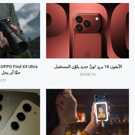
الآيفون 18 برو: لونٌ جديد يلوّن المستقبل.
a
حقًا أن يحل
26/04/14
4/21