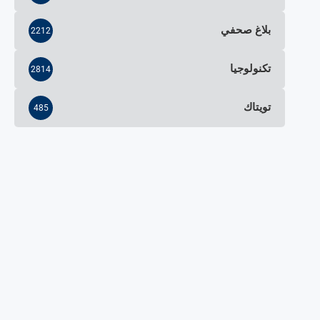
بلاغ صحفي
2212
تكنولوجيا
2814
تويتاك
485