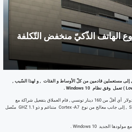
هاتف الذّكيّ منخفض التّكلفة
لى مستعملين قادمين من كلّ الأوساط و الفئات , و لهذا السّبب ,
لصنع هذه الهواتف الّتي هي في المتناول , بما أنّ سعرها لن يتجاوز 80 دولار أي أقلّ من 160 دينار تونسي , قام العملاق بتفعيل شراكة مع
Qualcomm الّتي ستزوّده بمجموعة معالجات من نوع Snapdragon 210 , إلى جانب معالج من نوع Cortex -A7 متناغم و ذو 1.1 GHZ متّصل
 الجديد Windows 10 .