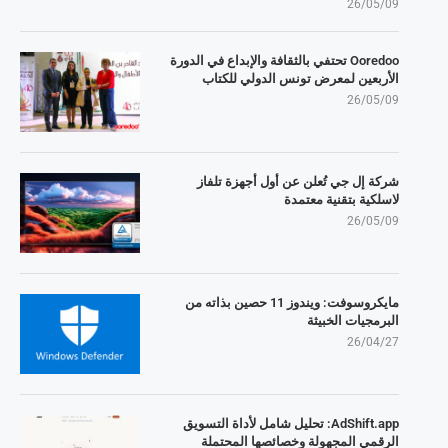
26/05/09
Ooredoo تحتفي بالثقافة والإبداع في الدورة
الأربعين لمعرض تونس الدولي للكتاب
26/05/09
شركة إل جي تُعلن عن أول أجهزة تلفاز
لاسلكية بتقنية معتمدة
26/05/09
مايكروسوفت: ويندوز 11 حصين بذاته من
البرمجيات الخبيثة
26/04/27
AdShift.app: تحليل شامل لأداة التسويق
الرقمي المجهولة وخصائصها المحتملة