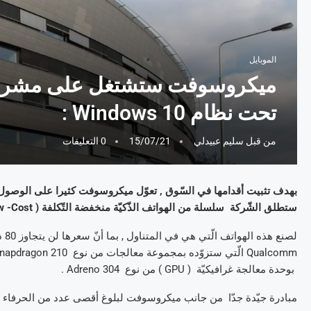
الموبايل
ميكروسوفت ستشتغل على مشروع ال
تحت نظام Windows 10 :
من قبل
سليم عبيدلي
15/07/21
0 التعليقات
بهدف تثبيت أقدامها في السّوق , تعوّل ميكروسوفت كثيرا على الوصول إ
ستطلق الشّركة سلسلة من الهواتف الذّكيّة منخفضة التّكلفة ( Low -Cost ) تعمل وفق نظام Windows 10 .
بوحدة معالجة غرافيكيّة ( GPU ) من نوع Adreno 304 .
مبادرة جيّدة جدّا من جانب ميكروسوفت لبلوغ أقصى عدد من الحرفاء مع مولودها