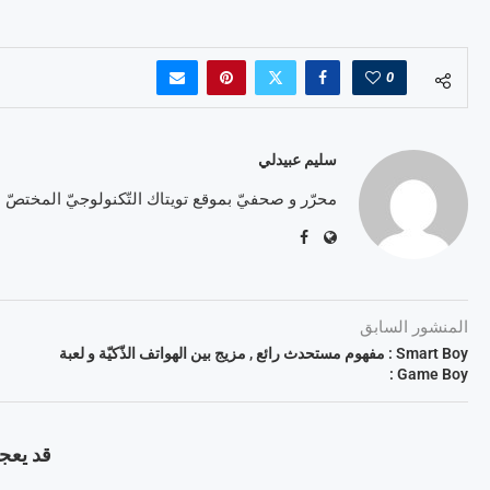
0
سليم عبيدلي
محرّر و صحفيّ بموقع تويتاك التّكنولوجيّ المختصّ
المنشور السابق
Smart Boy : مفهوم مستحدث رائع , مزيج بين الهواتف الذّكيّة و لعبة
Game Boy :
قد يعجب