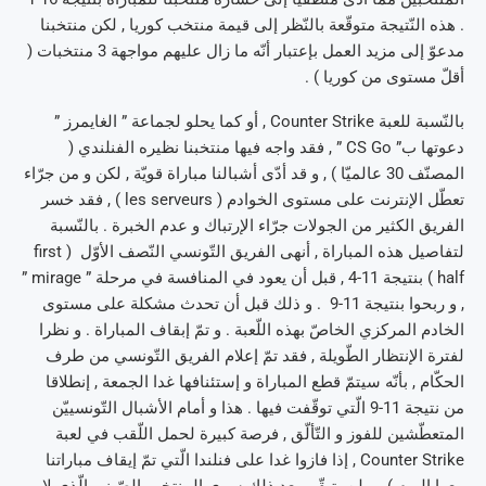
. هذه النّتيجة متوقّعة بالنّظر إلى قيمة منتخب كوريا , لكن منتخبنا
مدعوّ إلى مزيد العمل بإعتبار أنّه ما زال عليهم مواجهة 3 منتخبات (
أقلّ مستوى من كوريا ) .
بالنّسبة للعبة Counter Strike , أو كما يحلو لجماعة ” الغايمرز ”
دعوتها ب” CS Go ” , فقد واجه فيها منتخبنا نظيره الفنلندي (
المصنّف 30 عالميّا ) , و قد أدّى أشبالنا مباراة قويّة , لكن و من جرّاء
تعطّل الإنترنت على مستوى الخوادم ( les serveurs ) , فقد خسر
الفريق الكثير من الجولات جرّاء الإرتباك و عدم الخبرة . بالنّسبة
لتفاصيل هذه المباراة , أنهى الفريق التّونسي النّصف الأوّل ( first
half ) بنتيجة 11-4 , قبل أن يعود في المنافسة في مرحلة ” mirage ”
, و ربحوا بنتيجة 11-9 . و ذلك قبل أن تحدث مشكلة على مستوى
الخادم المركزي الخاصّ بهذه اللّعبة . و تمّ إبقاف المباراة . و نظرا
لفترة الإنتظار الطّويلة , فقد تمّ إعلام الفريق التّونسي من طرف
الحكّام , بأنّه سيتمّ قطع المباراة و إستئنافها غدا الجمعة , إنطلاقا
من نتيجة 11-9 الّتي توقّفت فيها . هذا و أمام الأشبال التّونسييّن
المتعطّشين للفوز و التّألّق , فرصة كبيرة لحمل اللّقب في لعبة
Counter Strike , إذا فازوا غدا على فنلندا الّتي تمّ إيقاف مباراتنا