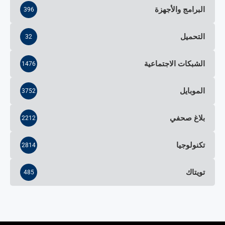
البرامج والأجهزة
396
التحميل
32
الشبكات الاجتماعية
1476
الموبايل
3752
بلاغ صحفي
2212
تكنولوجيا
2814
تويتاك
485