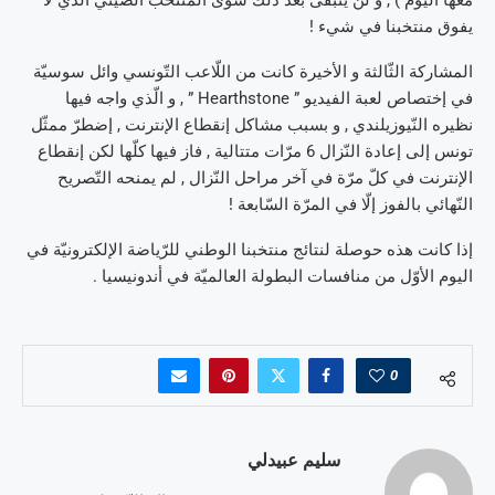
معها اليوم ) , و لن يتبقّى بعد ذلك سوى المنتخب الصّيني الّذي لا
يفوق منتخبنا في شيء !
المشاركة الثّالثة و الأخيرة كانت من اللّاعب التّونسي وائل سوسيّة
في إختصاص لعبة الفيديو ” Hearthstone ” , و الّذي واجه فيها
نظيره النّيوزيلندي , و بسبب مشاكل إنقطاع الإنترنت , إضطرّ ممثّل
تونس إلى إعادة النّزال 6 مرّات متتالية , فاز فيها كلّها لكن إنقطاع
الإنترنت في كلّ مرّة في آخر مراحل النّزال , لم يمنحه التّصريح
النّهائي بالفوز إلّا في المرّة السّابعة !
إذا كانت هذه حوصلة لنتائج منتخبنا الوطني للرّياضة الإلكترونيّة في
اليوم الأوّل من منافسات البطولة العالميّة في أندونيسيا .
0
سليم عبيدلي