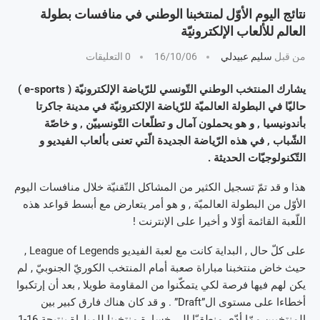
نتائج اليوم الأوّل لمنتخبنا الوطني في منافسات بطولة
العالم للألعاب الإلكترونيّة
من قبل
سليم عبيدلي
16/10/06
0 التعليقات
يشارك المنتخب الوطني التّونسي للرّياضة الإلكترونيّة ( e-sports )
حاليّا في البطولة العالميّة للرّياضة الإلكترونيّة في مدينة جاكرتا
بأندونيسيا , و هو يحملون آمال و تطلّعات التّونسييّن , و خاصّة
الشّباب , في هذه الرّياضة الجديدة الّتي تعنى بألعاب الفيديو و
التّكنولوجيّات الحديثة .
هذا و قد تمّ تسجيل الكثير من المشاكل التّقنيّة خلال منافسات اليوم
الأوّل من البطولة العالميّة , و هو أمر يتعارض مع أبسط قواعد هذه
اللّعبة القائمة أوّلا و أخيرا على الإنترنت !
على كلّ حال , البداية كانت مع لعبة الفيديو League of Legends ,
حيث خاض منتخبنا مباراة صعبة أمام المنتخب الكوريّ الجنوبيّ , لم
يكن لهم فيها فرصة لكي يتمكّنوا من المقاومة طويلا , بعد أن إرتكبوا
أخطاءا على مستوى ال”Draft” . و قد كان هناك فارق كبير بين
المنتخبين ممّا أدّى منطقيّا إلى خسارة منتخبنا للمباراة بنتيجة 16-1