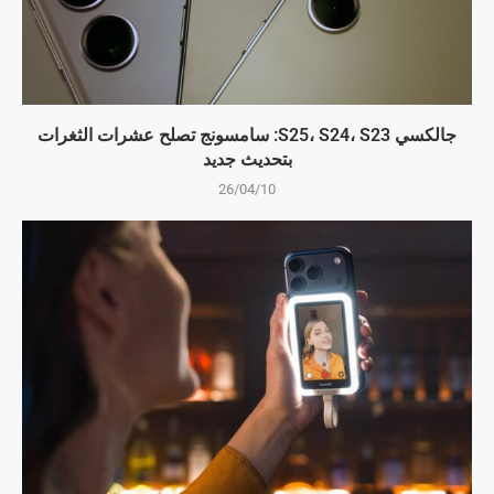
جالكسي S25، S24، S23: سامسونج تصلح عشرات الثغرات
بتحديث جديد
26/04/10