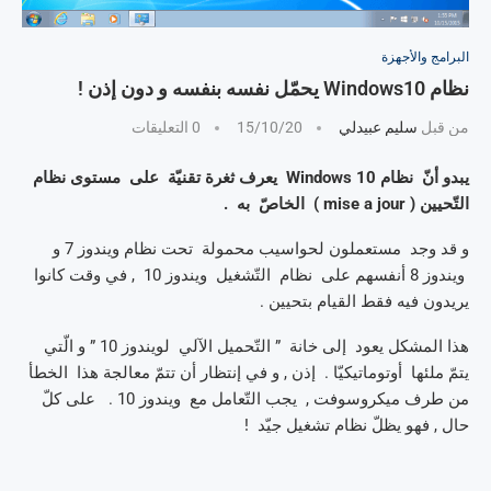
البرامج والأجهزة
نظام Windows10 يحمّل نفسه بنفسه و دون إذن !
من قبل
سليم عبيدلي
15/10/20
0 التعليقات
يبدو أنّ نظام Windows 10 يعرف ثغرة تقنيّة على مستوى نظام
التّحيين ( mise a jour ) الخاصّ به .
و قد وجد مستعملون لحواسيب محمولة تحت نظام ويندوز 7 و
ويندوز 8 أنفسهم على نظام التّشغيل ويندوز 10 , في وقت كانوا
يريدون فيه فقط القيام بتحيين .
هذا المشكل يعود إلى خانة ” التّحميل الآلي لويندوز 10 ” و الّتي
يتمّ ملئها أوتوماتيكيّا . إذن , و في إنتظار أن تتمّ معالجة هذا الخطأ
من طرف ميكروسوفت , يجب التّعامل مع ويندوز 10 . على كلّ
حال , فهو يظلّ نظام تشغيل جيّد !