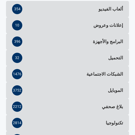
ألعاب الفيديو
354
إعلانات وعروض
10
البرامج والأجهزة
396
التحميل
32
الشبكات الاجتماعية
1476
الموبايل
3752
بلاغ صحفي
2212
تكنولوجيا
2814