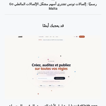
رسميّا : إتّصالات تونس تشتري أسهم مشغّل الإتّصالات المالطي Go
Malta
قد يعجبك أيضًا