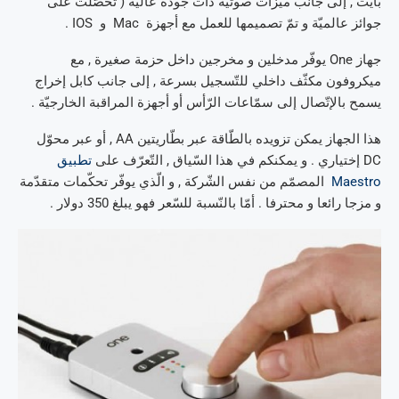
بايت , إلى جانب ميزات صوتيّة ذات جودة عالية ( تحصّلت على
جوائز عالميّة و تمّ تصميمها للعمل مع أجهزة Mac و IOS .
جهاز One يوفّر مدخلين و مخرجين داخل حزمة صغيرة , مع
ميكروفون مكثّف داخلي للتّسجيل بسرعة , إلى جانب كابل إخراج
يسمح بالإتّصال إلى سمّاعات الرّأس أو أجهزة المراقبة الخارجيّة .
هذا الجهاز يمكن تزويده بالطّاقة عبر بطّاريتين AA , أو عبر محوّل
DC إختياري . و يمكنكم في هذا السّياق , التّعرّف على
تطبيق
Maestro
المصمّم من نفس الشّركة , و الّذي يوفّر تحكّمات متقدّمة
و مزجا رائعا و محترفا . أمّا بالنّسبة للسّعر فهو يبلغ 350 دولار .