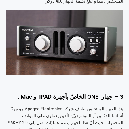
المنخفض . هذا و تبلغ تكلفة الجهاز 400 دولار .
3 – جهاز ONE الخاصّ بأجهزة IPAD و Mac :
هذا الجهاز المنتج من طرف شركة Apogee Electronics هو موجّه
أساسا للفنّانين أو الموسيقييّن الّذين يعملون على الهواتف
المحمولة , حيث أنّ هذا الجهاز يدعم عمليّات تصل إلى -24 96KHZ