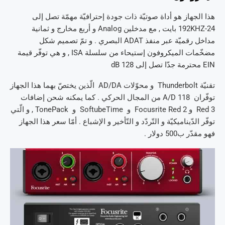
هذا الجهاز هو أداة صوتيّة ذات جودة إحترافيّة مهمّة تصل إلى
192KHZ-24 بايت , مع مدخلين Analog و أربع مخارج و ثمانية
مداخل رقميّة عبر منفذ ADAT البصري . و تمّ تصميم شكل
مضخّمات الميكروفون إستيحاء من سلسلة ISA , و هي توفّر قيمة
EIN محترمة جدّا تصل إلى 128 dB
تقنيّة Thunderbolt و محوّلات AD/DA الّذين يختصّ بهما هذا الجهاز
توفّران 118 A/D من المجال الحركي . كما يمكنه شحن إضافات
Red 3 و Focusrite Red 2 و SoftubeTime و TonePack , و الّتي
توفّر الدّيناميكيّة و التّردّد و التّأخير و الإشباع . أمّا سعر هذا الجهاز
فهو مقدّر ب500 دولار .