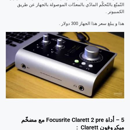
التّمتّع بالتّحكّم المادّي بالمعدّات الموصولة بالجهاز عن طريق
الكمبيوتر .
هذا و يبلغ سعر هذا الجهاز 300 دولار .
5 – أداة Focusrite Clarett 2 pre مع مضخّم
ميكروفون Clarett :