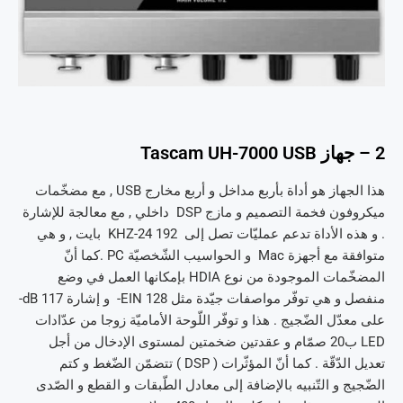
2 – جهاز Tascam UH-7000 USB
هذا الجهاز هو أداة بأربع مداخل و أربع مخارج USB , مع مضخّمات
ميكروفون فخمة التصميم و مازج DSP داخلي , مع معالجة للإشارة
. و هذه الأداة تدعم عمليّات تصل إلى 192 KHZ-24 بايت , و هي
متوافقة مع أجهزة Mac و الحواسيب الشّخصيّة PC .كما أنّ
المضخّمات الموجودة من نوع HDIA بإمكانها العمل في وضع
منفصل و هي توفّر مواصفات جيّدة مثل EIN 128- و إشارة dB 117-
على معدّل الضّجيج . هذا و توفّر اللّوحة الأماميّة زوجا من عدّادات
LED ب20 صمّام و عقدتين ضخمتين لمستوى الإدخال من أجل
تعديل الدّقّة . كما أنّ المؤثّرات ( DSP ) تتضمّن الضّغط و كتم
الضّجيج و التّنبيه بالإضافة إلى معادل الطّبقات و القطع و الصّدى