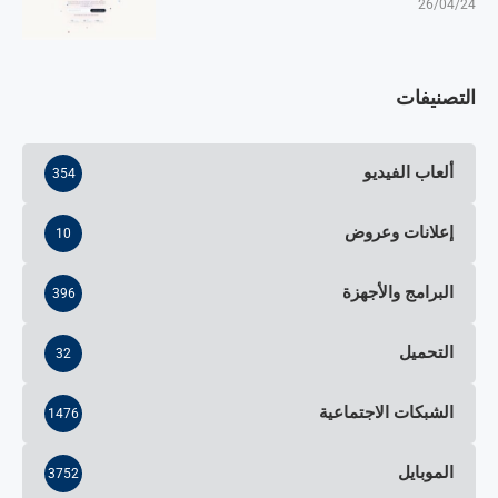
26/04/24
التصنيفات
ألعاب الفيديو
354
إعلانات وعروض
10
البرامج والأجهزة
396
التحميل
32
الشبكات الاجتماعية
1476
الموبايل
3752