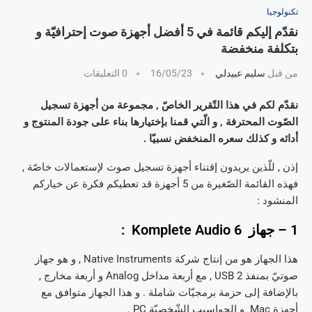
تكنولوجيا
نقدّم إليكم قائمة في 5 أفضل أجهزة صوت إحترافيّة و
بتكلفة منخفضة
من قبل
سليم عبيدلي
16/05/23
0 التعليقات
نقدّم لكم في هذا التّقرير الخاصّ , مجموعة من أجهزة تسجيل
الصّوت المحترفة , و الّتي قمنا بإختيارها بناء على جودة المنتوج و
أدائه و كذلك سعره المنخفض نسبيّا .
إذن , للّذين يريدون إقتناء أجهزة تسجيل صوت لإستعمالات خاصّة ,
فهذه القائمة الصّغيرة من 5 أجهزة قد تعطيكم فكرة عن خياركم
المنشود :
1 – جهاز Komplete Audio 6 :
هذا الجهاز هو من إنتاج شركة Native Instruments , و هو جهاز
صوتيّ بمنفذ USB 2 , مع أربعة مداخل Analog و أربعة مخارج ,
بالإضافة إلى حزمة برمجيّات شاملة . و هذا الجهاز متوافق مع
أجهزة Mac و الحواسيب الشّخصيّة PC .