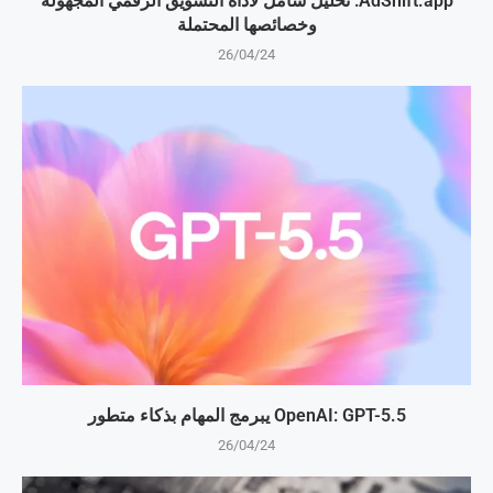
AdShift.app: تحليل شامل لأداة التسويق الرقمي المجهولة
وخصائصها المحتملة
26/04/24
OpenAI: GPT-5.5 يبرمج المهام بذكاء متطور
26/04/24