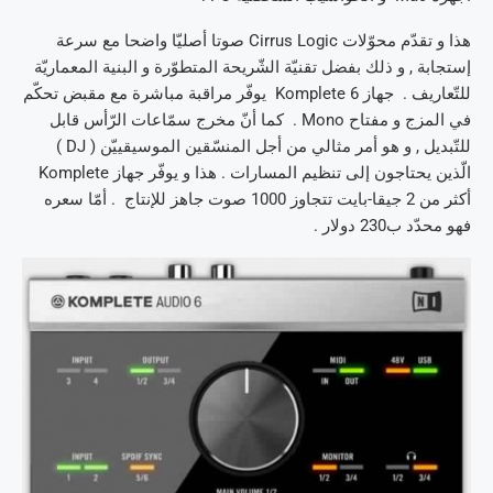
هذا و تقدّم محوّلات Cirrus Logic صوتا أصليّا واضحا مع سرعة
إستجابة , و ذلك بفضل تقنيّة الشّريحة المتطوّرة و البنية المعماريّة
للتّعاريف . جهاز Komplete 6 يوفّر مراقبة مباشرة مع مقبض تحكّم
في المزج و مفتاح Mono . كما أنّ مخرج سمّاعات الرّأس قابل
للتّبديل , و هو أمر مثالي من أجل المنسّقين الموسيقييّن ( DJ )
الّذين يحتاجون إلى تنظيم المسارات . هذا و يوفّر جهاز Komplete
أكثر من 2 جيقا-بايت تتجاوز 1000 صوت جاهز للإنتاج . أمّا سعره
فهو محدّد ب230 دولار .