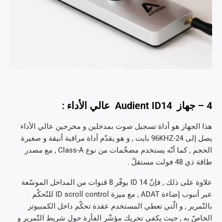
4 – جهاز Audient ID14 عالي الأداء :
هذا الجهاز هو أداة تسجيل صوت بمدخلين و مخرجين عالي الأداء
يصل إلى 96KHZ-24 بايت , و هو يقدّم أداة مراقبة أنيقة و صغيرة
الحجم , كما أنّه يستخدم مضخّمات من نوع Class-A , مع مصدر
طاقة ذي 48 فولت مستقلّ .
علاوة على ذلك , فإنّ ID 14 يوفّر 8 قنوات من المداخل الموسّعة
عبر أنبوب إضاءة ADAT , مع ميزة ID scroll control للتّحكّم
بالتّمرير , و الّتي تعطي المستخدم عقدة تحكّم داخل الكمبيوتر
الخاصّ به , حيث يكفي تحريك مؤشّر الفأرة حول شريط التّمرير و