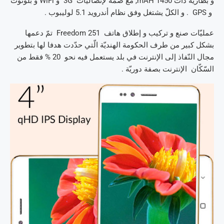
و بطّارية ذات 1450 mAH, مع ضمّه لإتّصاليّات 3G و WiFi و بلوتوث
و GPS . و الكلّ يشتغل وفق نظام أندرويد 5.1 لوليبوب .
عمليّات صنع و تركيب و إطلاق هاتف Freedom 251 تمّ دعمها
بشكل كبير من طرف الحكومة الهنديّة الّتي حدّدت هدفا لها بتطوير
مجال النّفاذ إلى الإنترنت في بلد يستعمل فيه نحو 20 % فقط من
السّكّان الإنترنت بصفة دوريّة .