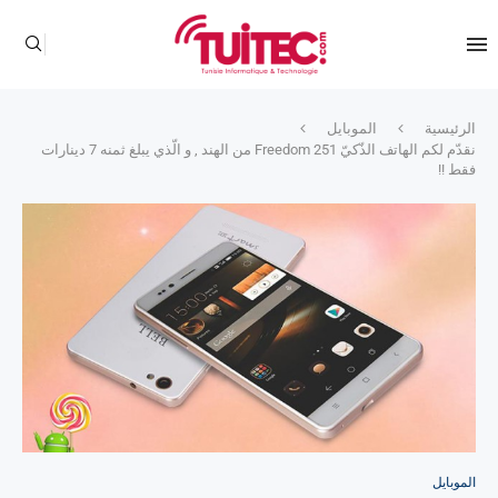
الرئيسية
الموبايل
نقدّم لكم الهاتف الذّكيّ Freedom 251 من الهند , و الّذي يبلغ ثمنه 7 دينارات
فقط !!
الموبايل