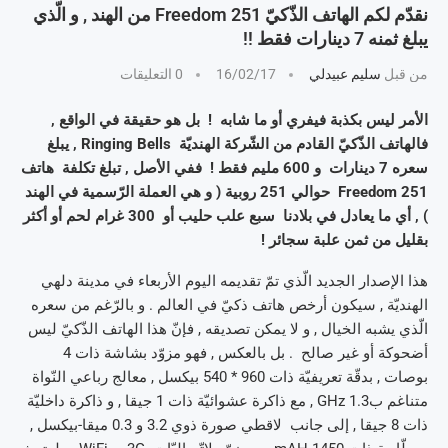
نقدّم لكم الهاتف الذّكيّ Freedom 251 من الهند , و الّذي
يبلغ ثمنه 7 دينارات فقط !!
من قبل
سليم عبيدلي
16/02/17
0 التعليقات
الأمر ليس بكذبة فيفري أو ما شابه ! بل هو حقيقة في الواقع ,
فالهاتف الذّكيّ القادم من الشّركة الهنديّة Ringing Bells , يبلغ
سعره 7 دينارات و 600 مليم فقط ! ففي الأصل , تبلغ تكلفة هاتف
Freedom 251 حوالي 251 روبية ( و هي العملة الرّسمية في الهند
) , أي ما يعادل في بلادنا سبع علب حليب أو 300 غرام لحم أو أكثر
بقليل من ثمن علبة سجائر !
هذا الإصدار الجديد الّذي تمّ تقديمه اليوم الأربعاء في مدينة دلهي
الهنديّة , سيكون أرخص هاتف ذكيّ في العالم . و بالرّغم من سعره
الّذي يشبه الخيال , و لا يمكن تصديقه , فإنّ هذا الهاتف الذّكيّ ليس
أضحوكة أو غير صالح . بل بالعكس , فهو مزوّد بشاشة ذات 4
بوصات , بدقّة تعريفيّة ذات 960 * 540 بيكسل , معالج رباعي النّواة
متناغم ب1.3 GHz , مع ذاكرة عشوائيّة ذات 1 جيقا , و ذاكرة داخليّة
ذات 8 جيقا , إلى جانب لاقطي صورة ذوي 3.2 و 0.3 ميقا-بيكسل ,