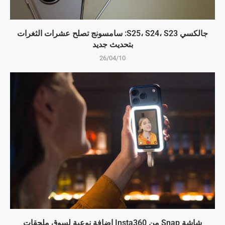
جالكسي S25، S24، S23: سامسونج تصلح عشرات الثغرات
بتحديث جديد
26/04/10
شاشة Snap من Insta360 إضافة نوعية لسوق ملحقات