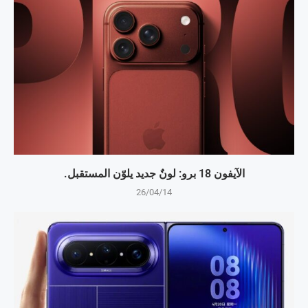
الآيفون 18 برو: لونٌ جديد يلوّن المستقبل.
26/04/14