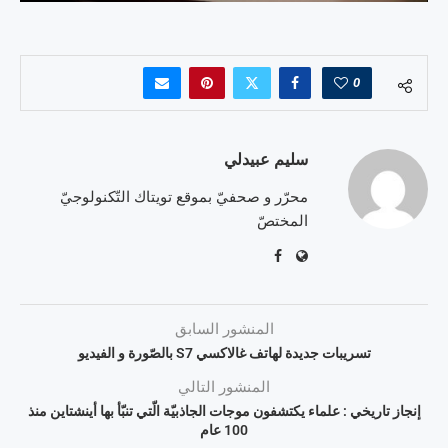
0
سليم عبيدلي
محرّر و صحفيّ بموقع تويتاك التّكنولوجيّ
المختصّ
المنشور السابق
تسريبات جديدة لهاتف غالاكسي S7 بالصّورة و الفيديو
المنشور التالي
إنجاز تاريخي : علماء يكتشفون موجات الجاذبيّة الّتي تنبّأ بها أينشتاين منذ
100 عام