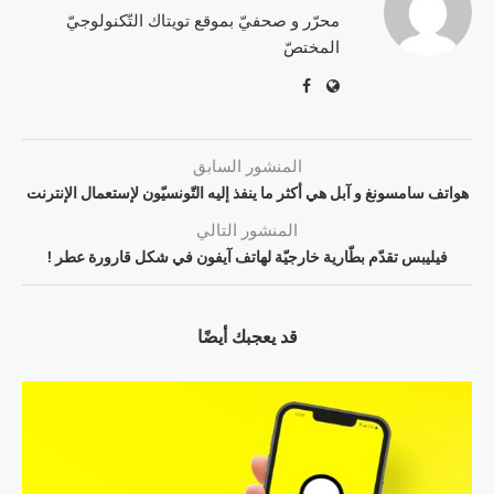
محرّر و صحفيّ بموقع تويتاك التّكنولوجيّ
المختصّ
المنشور السابق
هواتف سامسونغ و آبل هي أكثر ما ينفذ إليه التّونسيّون لإستعمال الإنترنت
المنشور التالي
فيليبس تقدّم بطّارية خارجيّة لهاتف آيفون في شكل قارورة عطر !
قد يعجبك أيضًا