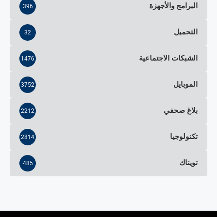
البرامج والأجهزة
396
التحميل
32
الشبكات الاجتماعية
1476
الموبايل
3752
بلاغ صحفي
2212
تكنولوجيا
2814
تويتاك
485