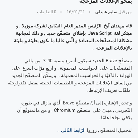
بمحو الإعلانات المزعجة
من قبل
سليم عبيدلي
16/01/21
0 التعليقات
قام بريندان آيخ الرّئيس المدير العام السّابق لشركة موزيلا , و
مبتكر لغة Java Script بإطلاق متصفّح جديد , و ذلك لمجابهة
مشكلة المتصفّحات المعتادة و الّتي غالبا ما تكون بطيئة و مليئة
بالإعلانات المزعجة .
متصفّح Brave الجديد سيكون أسرع بنسبة 40 % من باقي
المتصفّحات على الحواسيب المحمولة , و أربع مرّات أسرع على
الهواتف الذّكيّة و الحواسيب المحمولة . و يمكّن المتصفّح الجديد
من إيقاف الإعلانات المزعجة و التّطبيقات الخبيثة بفضل تكنولوجيّة
ملفّات تعريف الإرتباط .
و تجدر الإشارة إلى أنّ متصفّح Brave الّذي مازال في طوره
التّجريبي , مبنيّ على متصفّح Chromium . و من مالمتوقّع أن
يلاقي نجاحا هامّا .
لتحميل المتصفّح , زوروا
الرّابط التّالي .