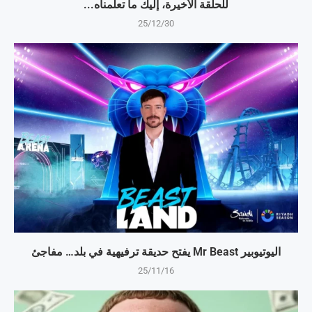
للحلقة الأخيرة، إليك ما تعلمناه...
25/12/30
اليوتيوبير Mr Beast يفتح حديقة ترفيهية في بلد… مفاجئ
25/11/16