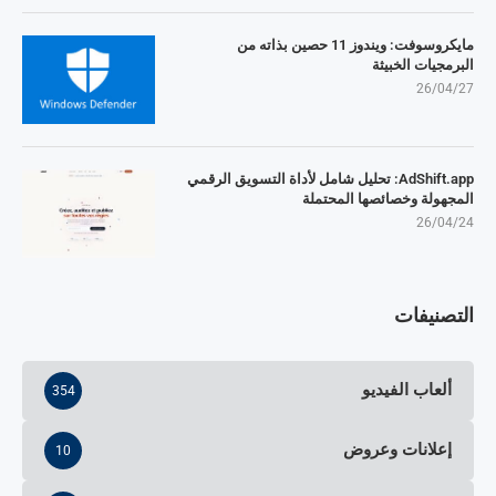
مايكروسوفت: ويندوز 11 حصين بذاته من
البرمجيات الخبيثة
26/04/27
AdShift.app: تحليل شامل لأداة التسويق الرقمي
المجهولة وخصائصها المحتملة
26/04/24
التصنيفات
ألعاب الفيديو
354
إعلانات وعروض
10