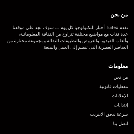
من نحن
تقدم Tuitec أخبار التكنولوجيا كل يوم …. سوف تجد على موقعنا
عدة فئات مع مواضيع مختلفة تتراوح من الثقافة المعلوماتية،
وألعاب الفيديو، والعروض والتطبيقات النقالة ومجموعة مختارة من
العناصر العصرية التي تنضم إلى العمل والمتعة.
معلومات
من نحن
معطيات قانونية
الإعلانات
إنتدابات
سرعة تدفق الانترنت
اتصل بنا