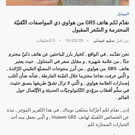
الموبايل
نقدّم لكم هاتف GR5 من هواوي ذي المواصفات التّقنيّة
المحترمة و السّعر المقبول
من قبل
سليم عبيدلي
16/03/28
0 التعليقات
نحن نقدّمه , في الواقع , كخيار بارز للباحثين عن هاتف ذكيّ محترم
جدّا , من علامة شهيرة , و مقابل سعر في المتناول . حيث يعتبر
هاتف GR5 من هواوي , من أبرز منتوجات المصنّع الصّيني الرّائدة ,
و الّتي عرفت نجاحا محترما خلال السّنة الفارطة , شأنه شأن أغلب
إصدارات العلامة هواوي , و الّتي لا تزال تشقّ طريقها بنسق حثيث
في سلّم أقطاب مزوّدي التّكنولوجيّات الحديثة و الأإتّصال حول
العالم .
إذن , نقدّم لكم أعزّائنا متتبّعي تويتاك , في هذا التّقرير الموجز , نبذة
عن الخصائص التّقنيّة لهاتف Huawei GR5 , و الّتي تجعل منه أحد
الخيارات الممتازة لكم :