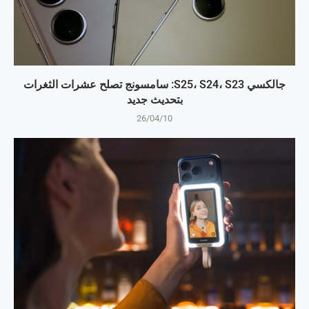
جالكسي S25، S24، S23: سامسونج تصلح عشرات الثغرات
بتحديث جديد
26/04/10