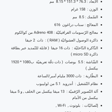
الأبعاد : 76.3 * 151.3 * 8.15 مم
الوزن : 158 غرام
السّمك : 8.5 مم
المعالج : سناب دراغون 616
معالج الرّسومات الغرافيكيّة : Adreno 408 من كوالكوم
ذاكرة الوصول العشوائيّة ( RAM ) : ذات 2 جيقا
الذّاكرة الدّاخليّة : ذات 16 جيقا ( قابلة للتّمديد عبر بطاقة
ذاكرة micro SD )
الشّاشة : 5.5 بوصات ( ذات دقّة تعريفيّة ب1080 * 1920
بيكسل )
البطّارية : ذات 3000 مليام آمبر/الساعة
نظام التّشغيل : أندرويد 5.1 من لوليبوب
آلة التّصوير الرّقميّة : 13 ميقا بيكسل من الخلف , و 5 ميقا
بيكسل من الأمام
إتّصاليّات : بلوتوث , Wi-Fi ,