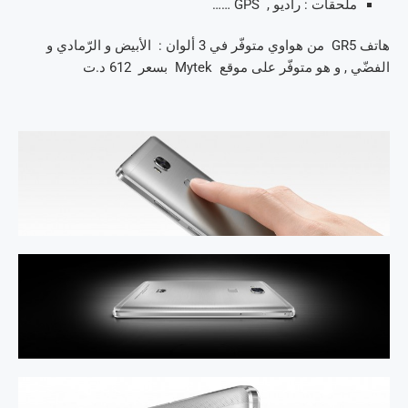
ملحقات : راديو , GPS ……
هاتف GR5 من هواوي متوفّر في 3 ألوان : الأبيض و الرّمادي و
الفضّي , و هو متوفّر على موقع Mytek بسعر 612 د.ت