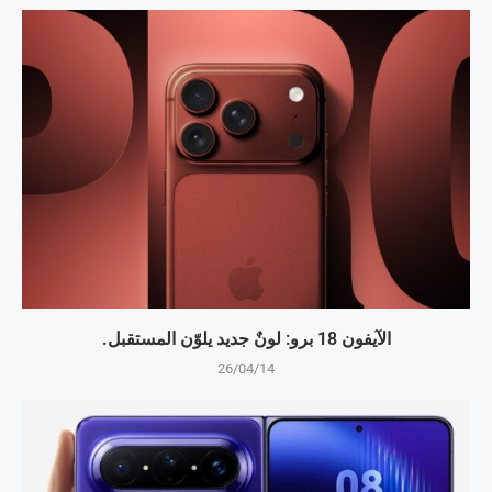
الآيفون 18 برو: لونٌ جديد يلوّن المستقبل.
26/04/14