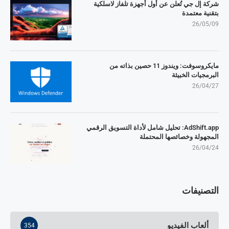
شركة إل جي تُعلن عن أول أجهزة تلفاز لاسلكية
بتقنية معتمدة
26/05/09
مايكروسوفت: ويندوز 11 حصين بذاته من
البرمجيات الخبيثة
26/04/27
AdShift.app: تحليل شامل لأداة التسويق الرقمي
المجهولة وخصائصها المحتملة
26/04/24
التصنيفات
ألعاب الفيديو
354