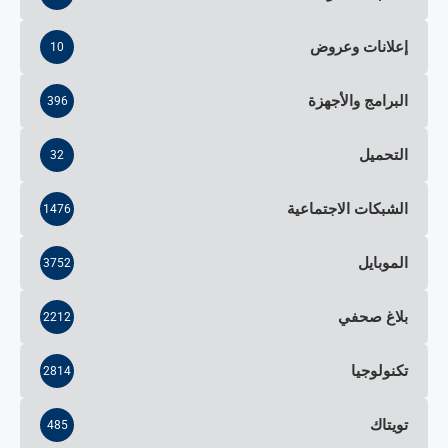
إعلانات وعروض
10
البرامج والأجهزة
396
التحميل
32
الشبكات الاجتماعية
1476
الموبايل
3752
بلاغ صحفي
2212
تكنولوجيا
2814
تويتاك
485