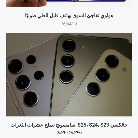
هواوي تفاجئ السوق بهاتف قابل للطي طوليًا
26/04/13
جالكسي S25، S24، S23: سامسونج تصلح عشرات الثغرات
بتحديث جديد