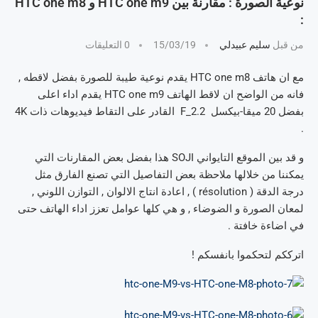
نوعية الصورة : مقارنة بين HTC one m9 و HTC one m8
:
من قبل
سليم عبيدلي
15/03/19
0 التعليقات
مع ان هاتف HTC one m8 يقدم نوعية طيبة للصورة بفضل لاقطه ,
فانه من الواضح ان لاقط الهاتف HTC one m9 يقدم اداء اعلى
بفضل 20 ميقا-بيكسل F_2.2 القادر على التقاط فيديوهات ذات 4K
.
و قد بين الموقع التايواني SOJI هذا بفضل بعض المقارنات التي
يمكننا من خلالها ملاحظة بعض التفاصيل التي تصنع الفارق مثل
درجة الدقة ( résolution ) , اعادة انتاج الالوان , التوازن اللوني ,
لمعان الصورة و الضوضاء , و هي كلها عوامل تعزز اداء الهاتف حتى
في اضاءة خافتة .
اترككم لتحكموا بانفسكم !