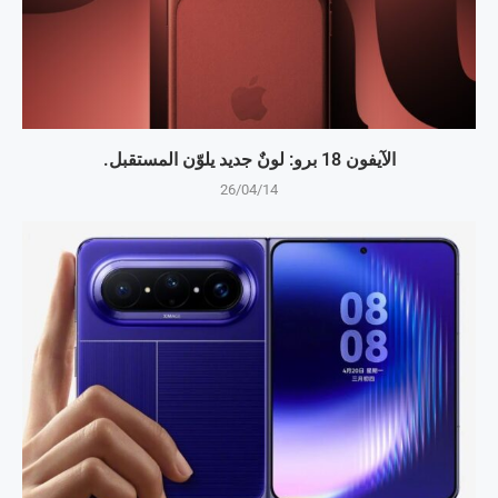
الآيفون 18 برو: لونٌ جديد يلوّن المستقبل.
26/04/14