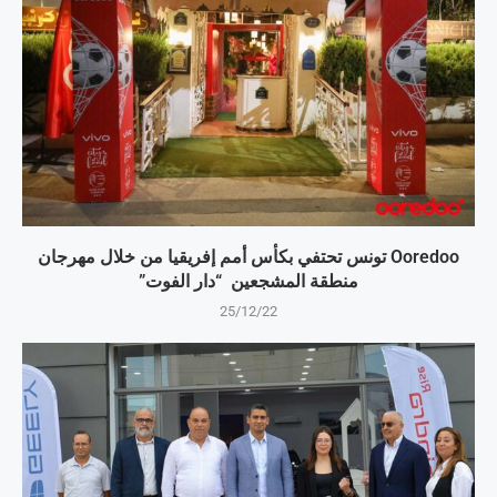
Ooredoo تونس تحتفي بكأس أمم إفريقيا من خلال مهرجان
منطقة المشجعين “دار الفوت”
25/12/22