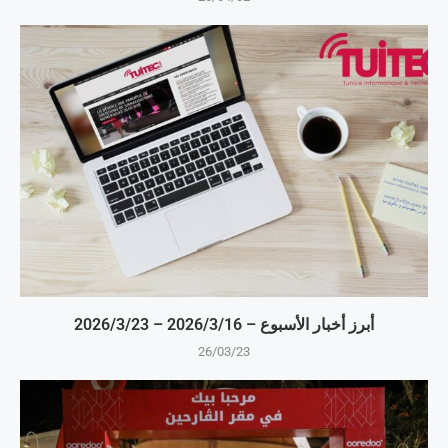
أبرز أخبار الأسبوع – 16‏/3‏/2026 – 23‏/3‏/2026
26/03/23