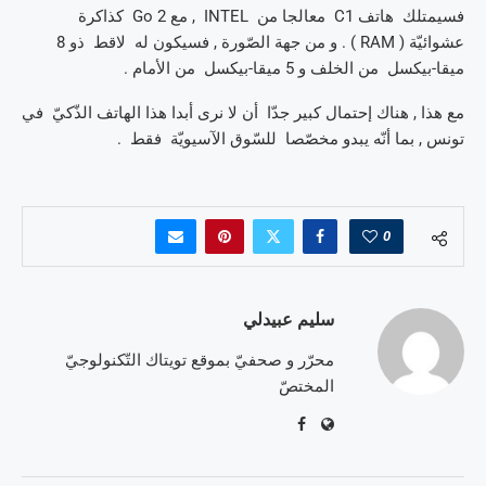
فسيمتلك هاتف C1 معالجا من INTEL , مع 2 Go كذاكرة
عشوائيّة ( RAM ) . و من جهة الصّورة , فسيكون له لاقط ذو 8
ميقا-بيكسل من الخلف و 5 ميقا-بيكسل من الأمام .
مع هذا , هناك إحتمال كبير جدّا أن لا نرى أبدا هذا الهاتف الذّكيّ في
تونس , بما أنّه يبدو مخصّصا للسّوق الآسيويّة فقط .
0
سليم عبيدلي
محرّر و صحفيّ بموقع تويتاك التّكنولوجيّ
المختصّ