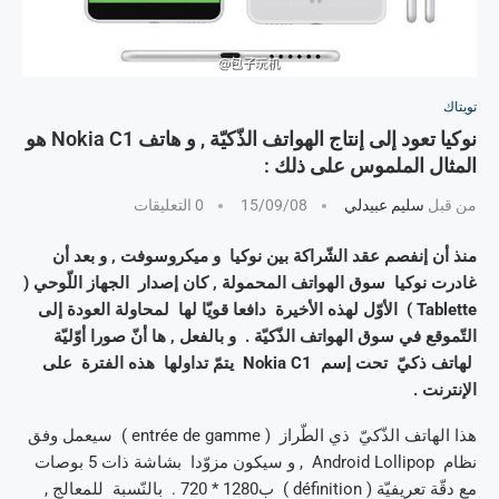
تويتاك
نوكيا تعود إلى إنتاج الهواتف الذّكيّة , و هاتف Nokia C1 هو
المثال الملموس على ذلك :
من قبل
سليم عبيدلي
15/09/08
0 التعليقات
منذ أن إنفصم عقد الشّراكة بين نوكيا و ميكروسوفت , و بعد أن
غادرت نوكيا سوق الهواتف المحمولة , كان إصدار الجهاز اللّوحي (
Tablette ) الأوّل لهذه الأخيرة دافعا قويّا لها لمحاولة العودة إلى
التّموقع في سوق الهواتف الذّكيّة . و بالفعل , ها أنّ صورا أوّليّة
لهاتف ذكيّ تحت إسم Nokia C1 يتمّ تداولها هذه الفترة على
الإنترنت .
هذا الهاتف الذّكيّ ذي الطّراز ( entrée de gamme ) سيعمل وفق
نظام Android Lollipop , و سيكون مزوّدا بشاشة ذات 5 بوصات
مع دقّة تعريفيّة ( définition ) ب1280 * 720 . بالنّسبة للمعالج ,