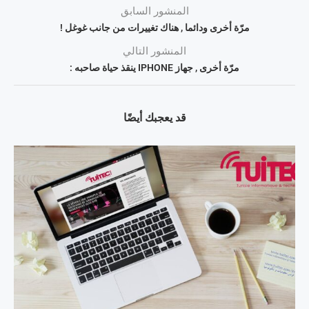
المنشور السابق
مرّة أخرى ودائما , هناك تغييرات من جانب غوغل !
المنشور التالي
مرّة أخرى , جهاز IPHONE ينقذ حياة صاحبه :
قد يعجبك أيضًا