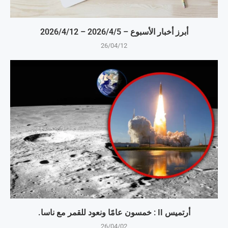
أبرز أخبار الأسبوع – 5‏/4‏/2026 – 12‏/4‏/2026
26/04/12
أرتميس II : خمسون عامًا ونعود للقمر مع ناسا.
26/04/02