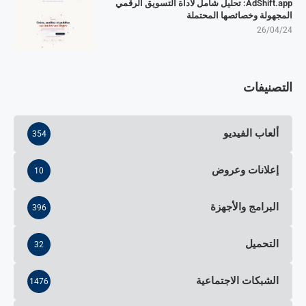
AdShift.app: تحليل شامل لأداة التسويق الرقمي
المجهولة وخصائصها المحتملة
26/04/24
التصنيفات
ألعاب الفيديو
354
إعلانات وعروض
10
البرامج والأجهزة
396
التحميل
32
الشبكات الاجتماعية
1476