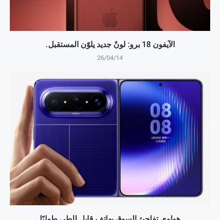
الآيفون 18 برو: لونٌ جديد يلوّن المستقبل.
26/04/14
هواوي تفاجئ السوق بهاتف قابل للطي طوليًا