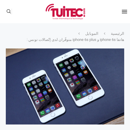
الرئيسية
الموبايل
هاتفا iphone 6s و iphone 6s plus متوفّران لدى إتّصالات تونس :