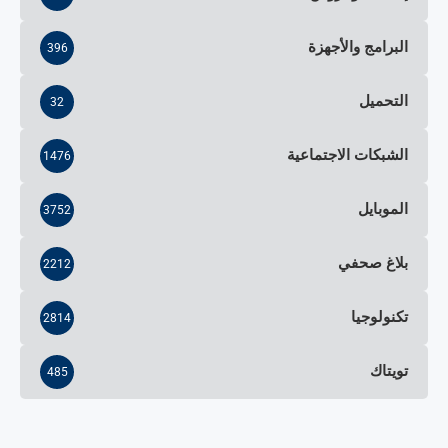
البرامج والأجهزة
396
التحميل
32
الشبكات الاجتماعية
1476
الموبايل
3752
بلاغ صحفي
2212
تكنولوجيا
2814
تويتاك
485