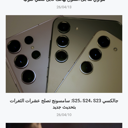
26/04/13
جالكسي S25، S24، S23: سامسونج تصلح عشرات الثغرات
بتحديث جديد
26/04/10