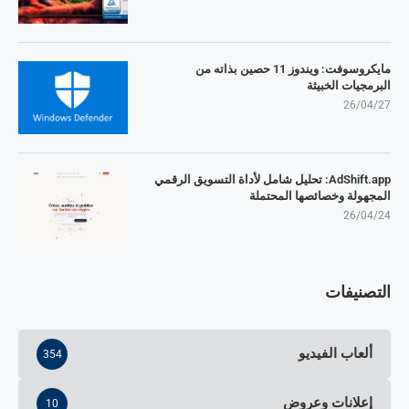
مايكروسوفت: ويندوز 11 حصين بذاته من
البرمجيات الخبيثة
26/04/27
AdShift.app: تحليل شامل لأداة التسويق الرقمي
المجهولة وخصائصها المحتملة
26/04/24
التصنيفات
ألعاب الفيديو
354
إعلانات وعروض
10