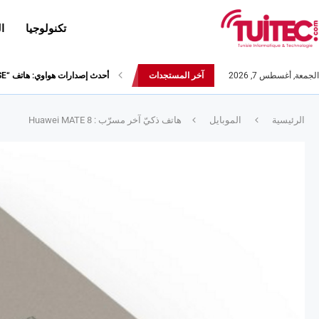
تكنولوجيا
ا
الجمعة, أغسطس 7, 2026
آخر المستجدات
أحدث إصدارات هواوي: هاتف “nova 8 SE” ينطلق رسميا مع أربع...
الرئيسية
الموبايل
هاتف ذكيّ آخر مسرّب : Huawei MATE 8