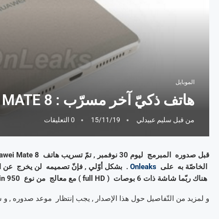
الموبايل
هاتف ذكيّ آخر مسرّب : Huawei MATE 8
من قبل
سليم عبيدلي
15/11/19
0 التعليقات
الخاصّة به على
Onleaks
هناك ربّما شاشة ذات 6 بوصات ( full HD ) مع معالج من نوع Kirin 950 .
و لمزيد من التّفاصيل حول هذا الإصدار , يجب إنتظار موعد صدوره , و 