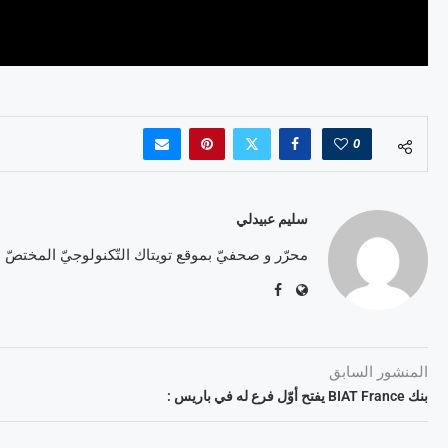
0
سليم عبيدلي
محرّر و صحفيّ بموقع تويتاك التّكنولوجيّ المختصّ
المنشور السابق
بنك BIAT France يفتح أوّل فرع له في باريس :