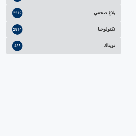
بلاغ صحفي
2212
تكنولوجيا
2814
تويتاك
485