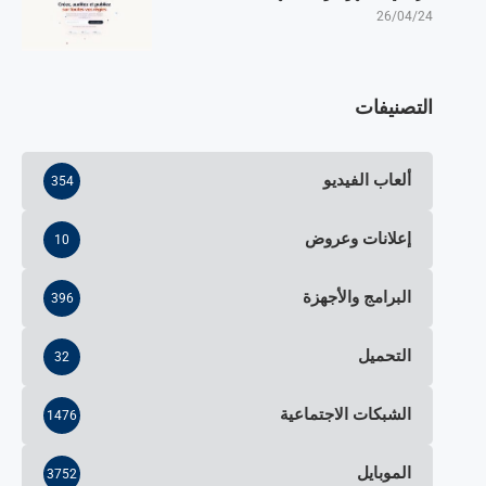
26/04/24
التصنيفات
ألعاب الفيديو
354
إعلانات وعروض
10
البرامج والأجهزة
396
التحميل
32
الشبكات الاجتماعية
1476
الموبايل
3752