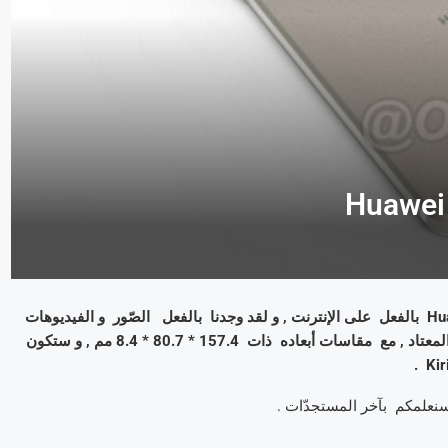
قبل صدوره المبرمج ليوم 30 نوفمبر , تمّ تسريب هاتف Huawei Mate 8 بالفعل على الإنترنت , و لقد وجدنا بالفعل الصّور و الفيديوهات
. بشكل أوّلي , فإنّ تصميمه لن يخرج عن المعتاد , مع مقاسات أبعاده ذات 157.4 * 80.7 * 8.4 مم , و ستكون
سنعلمكم بآخر المستجدّات .