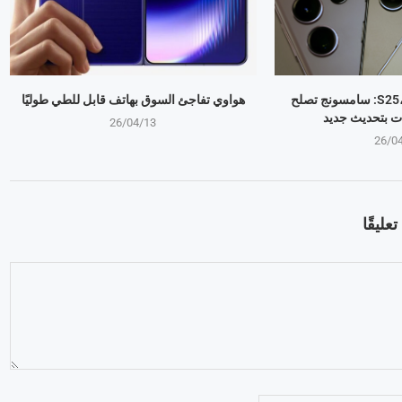
جالكسي S25، S24، S23: سامسونج تصلح
هواوي تفاجئ السوق بهاتف قابل للطي طوليًا
ت بتحديث جديد
26/04/13
26/0
عليقًا