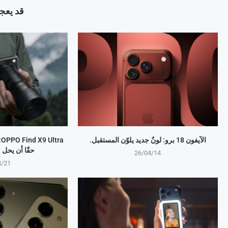
قد يعجب
الآيفون 18 برو: لونٌ جديد يلوّن المستقبل.
a
حقًا أن يحل
26/04/14
4/21