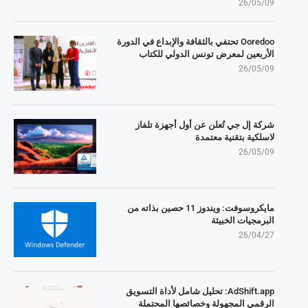
26/05/09
Ooredoo تحتفي بالثقافة والإبداع في الدورة
الأربعين لمعرض تونس الدولي للكتاب
26/05/09
شركة إل جي تُعلن عن أول أجهزة تلفاز
لاسلكية بتقنية معتمدة
26/05/09
مايكروسوفت: ويندوز 11 حصين بذاته من
البرمجيات الخبيثة
26/04/27
AdShift.app: تحليل شامل لأداة التسويق
الرقمي المجهولة وخصائصها المحتملة