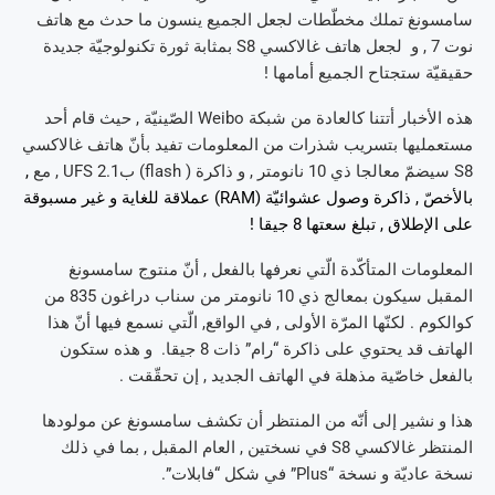
سامسونغ تملك مخطّطات لجعل الجميع ينسون ما حدث مع هاتف
نوت 7 , و لجعل هاتف غالاكسي S8 بمثابة ثورة تكنولوجيّة جديدة
حقيقيّة ستجتاح الجميع أمامها !
هذه الأخبار أتتنا كالعادة من شبكة Weibo الصّينيّة , حيث قام أحد
مستعمليها بتسريب شذرات من المعلومات تفيد بأنّ هاتف غالاكسي
S8 سيضمّ معالجا ذي 10 نانومتر , و ذاكرة ( flash) بUFS 2.1 , مع
,
بالأخصّ , ذاكرة وصول عشوائيّة (RAM) عملاقة للغاية و غير مسبوقة
على الإطلاق , تبلغ سعتها 8 جيقا !
المعلومات المتأكّدة الّتي نعرفها بالفعل , أنّ منتوج سامسونغ
المقبل سيكون بمعالج ذي 10 نانومتر من سناب دراغون 835 من
كوالكوم . لكنّها المرّة الأولى , في الواقع, الّتي نسمع فيها أنّ هذا
الهاتف قد يحتوي على ذاكرة “رام” ذات 8 جيقا. و هذه ستكون
بالفعل خاصّية مذهلة في الهاتف الجديد , إن تحقّقت .
هذا و نشير إلى أنّه من المنتظر أن تكشف سامسونغ عن مولودها
المنتظر غالاكسي S8 في نسختين , العام المقبل , بما في ذلك
نسخة عاديّة و نسخة “Plus” في شكل “فابلات”.