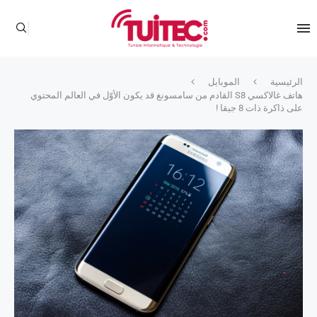
الرئيسية
الموبايل
هاتف غالاكسي S8 القادم من سامسونغ قد يكون الأوّل في العالم المحتوي
على ذاكرة ذات 8 جيقا !