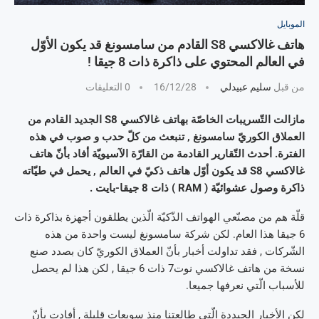
الموبايل
هاتف غالاكسي S8 القادم من سامسونغ قد يكون الأوّل
في العالم المحتوي على ذاكرة ذات 8 جيقا !
من قبل
سليم عبيدلي
16/12/28
0 التعليقات
مازالت التّسريبات الخاصّة بهاتف غالاكسي S8 الجديد القادم من
العملاق الكوريّ سامسونغ , تنبعث من كلّ حدب و صوب في هذه
الفترة. أحدث التّقارير القادمة من القارّة الآسيويّة أفاد بأنّ هاتف
غالاكسي S8 قد يكون أوّل هاتف ذكيّ في العالم , يحمل في طيّاته
ذاكرة وصول عشوائيّة ( RAM ) ذات 8 جيقا-بايت .
قلّة هم من مصنّعي الهواتف الذّكيّة الّذين يطلقون أجهزة بذاكرة ذات
6 جيقا هذا العام. لكن شركة سامسونغ ليست واحدة من هذه
الشّركات , فقد تداولت أخبار بأنّ العملاق الكوريّ كان بصدد صنع
نسخة من هاتف غالاكسي نوت7 ذات 6 جيقا , لكن هذا لم يحصل
للأسباب الّتي نعرفها جميعا.
لكن الأخبار الجيددة الّتي طالعتنا منذ سويعات قليلة , أفادت بأنّ