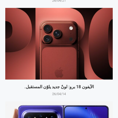
26/04/21
الآيفون 18 برو: لونٌ جديد يلوّن المستقبل.
26/04/14