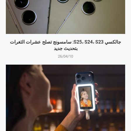
جالكسي S25، S24، S23: سامسونج تصلح عشرات الثغرات
بتحديث جديد
26/04/10