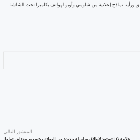
 ورأينا نماذج إعلانية من شاومي وأوبو لهواتف بكاميرا تحت الشاشة
المنشور التالي
علامة LG تستعد لإطلاق سلسلة جديدة من الهواتف بتصميم مختلف تماما!