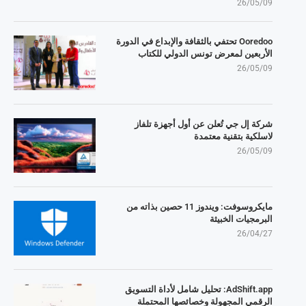
26/05/09
Ooredoo تحتفي بالثقافة والإبداع في الدورة
الأربعين لمعرض تونس الدولي للكتاب
26/05/09
شركة إل جي تُعلن عن أول أجهزة تلفاز
لاسلكية بتقنية معتمدة
26/05/09
مايكروسوفت: ويندوز 11 حصين بذاته من
البرمجيات الخبيثة
26/04/27
AdShift.app: تحليل شامل لأداة التسويق
الرقمي المجهولة وخصائصها المحتملة