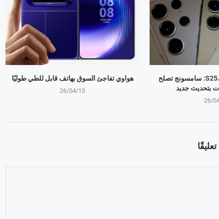
جالكسي S25، S24، S23: سامسونج تصلح
هواوي تفاجئ السوق بهاتف قابل للطي طوليًا
ت بتحديث جديد
26/04/13
26/0
عليقًا