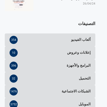
26/04/24
التصنيفات
ألعاب الفيديو
354
إعلانات وعروض
10
البرامج والأجهزة
396
التحميل
32
الشبكات الاجتماعية
1476
الموبايل
3752