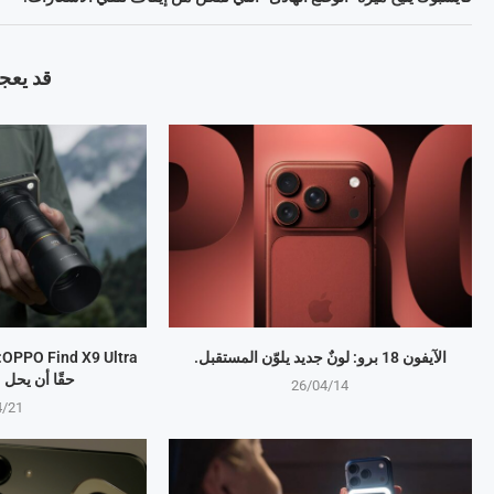
قد يعجب
الآيفون 18 برو: لونٌ جديد يلوّن المستقبل.
a
حقًا أن يحل
26/04/14
4/21