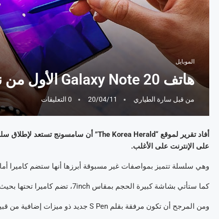
الموبايل
هاتف Galaxy Note 20 الأول من نوعه بكاميرا سلفي خلف الشاشة!
من قبل
سارة الطياري
20/04/11
0 التعليقات
على الإنترنت على الأغلب.
وهي سلسلة تتميز بمواصفات غير مسبوقة أبرزها أنها ستضم كاميرا أما
كما ستأتي بشاشة كبيرة الحجم بمقاس 7inch، تضم كاميرا تحتها بحيث يخول للناظر أنها شاشة كاملة بدون كاميرا وذلك وفقا لتسربات الموقع.
ومن المرجح أن تكون مرفقة بقلم S Pen جديد ذو ميزات إضافية من قبيل استشعار الإيماءات والتقاط الصور.