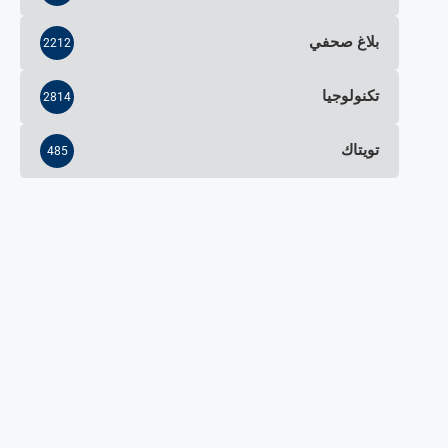
بلاغ صحفي
2212
تكنولوجيا
2814
تويتاك
485