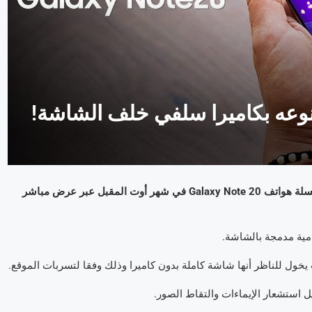
أفاد تقرير لموقع “The Korea Herald” أن سامسونج تستعد لإطلاق سلسلة هواتف Galaxy Note 20 في شهر أوت المقبل عبر عرض مباشر
مية مدمجة بالشاشة.