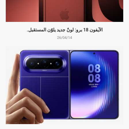
الآيفون 18 برو: لونٌ جديد يلوّن المستقبل.
26/04/14