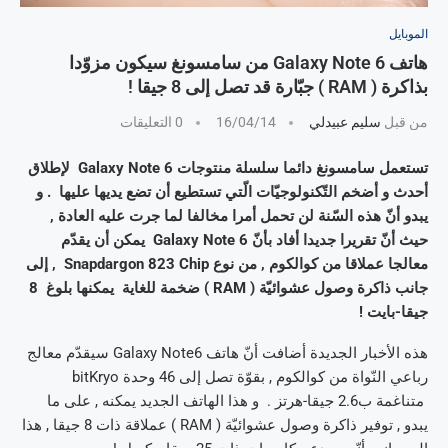
الموبايل
هاتف Galaxy Note 6 من سامسونغ سيكون مزوّدا
بذاكرة ( RAM ) جبّارة قد تصل إلى 8 جيقا !
من قبل
سليم عبيدلي
16/04/14
0 التعليقات
تستعمل سامسونغ دائما سلسلة منتوجات Galaxy Note 6 لإطلاق
أحدث و أضخم التّكنولوجيّات الّتي تستطيع أن تضع يديها عليها . و
يبدو أنّ هذه السّنة لن تحمل أمرا مخالفا لما جرت عليه العادة ,
حيث أنّ تقريرا جديدا أفاد بأنّ Galaxy Note 6 يمكن أن يقدّم
معالجا عملاقا من كوالكوم , من نوع Snapdargon 823 Chip , إلى
جانب ذاكرة وصول عشوائيّة ( RAM ) ضخمة للغاية يمكنها بلوغ 8
جيقا-بايت !
هذه الأخبار الجديدة أضافت أنّ هاتف Galaxy Note6 سيقدّم معالج
رباعي النّواة من كوالكوم , بقوّة تصل إلى 46 وحدة bitKryo
متناغمة ب2.6 جيقا-هرتز . و هذا الهاتف الجديد يمكنه , على ما
يبدو , توفير ذاكرة وصول عشوائيّة ( RAM ) عملاقة ذات 8 جيقا , هذا