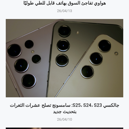
هواوي تفاجئ السوق بهاتف قابل للطي طوليًا
26/04/13
جالكسي S25، S24، S23: سامسونج تصلح عشرات الثغرات
بتحديث جديد
26/04/10