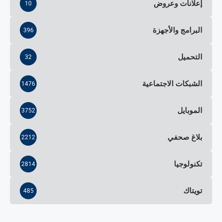
إعلانات وعروض
10
البرامج والأجهزة
396
التحميل
32
الشبكات الاجتماعية
1476
الموبايل
3752
بلاغ صحفي
2212
تكنولوجيا
2814
تويتاك
485