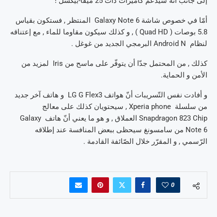
إلى جانب أنّه سيدعم كاميرات ذات 25 ميقا-بيكسل !
أمّا في خصوص شاشة Galaxy Note 6 المنتظر , فستكون بقياس
5.8 بوصات ( Quad HD ) , و كذلك سيكون مقاوما للماء , مع إعتناقه
لنظام Android N البرمجي الجديد من غوغل .
كذلك , من المحتمل جدّا أن يتوفّر على ماسح من Iris لمزيد من
الأمن و الحماية.
و أفادت نفس التّسريبات أنّ هواتف LG G Flex3 و هاتف آخر جديد
من سلسلة Xperia phone , سيحتويان كذلك على معالج
Snapdragon 823 Chip العملاق , و هو ما يعني أنّ هاتف Galaxy
Note 6 من سامسونغ سيحظى ببعض المنافسة عند إطلاقه
الرّسمي , و المقرّر خلال الصّائفة القادمة .
0