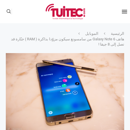
الرئيسية
الموبايل
هاتف Galaxy Note 6 من سامسونغ سيكون مزوّدا بذاكرة ( RAM ) جبّارة قد
تصل إلى 8 جيقا !