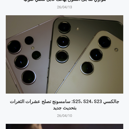
26/04/13
جالكسي S25، S24، S23: سامسونج تصلح عشرات الثغرات
بتحديث جديد
26/04/10