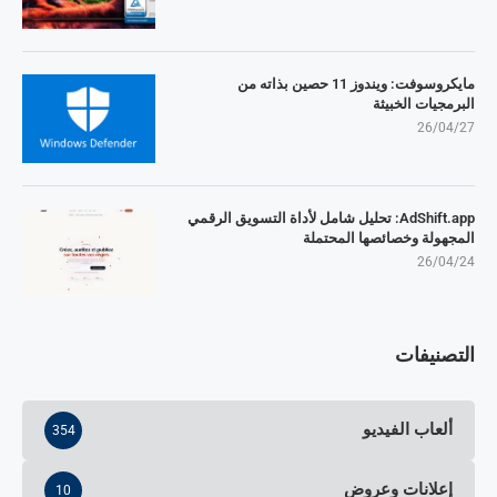
مايكروسوفت: ويندوز 11 حصين بذاته من
البرمجيات الخبيثة
26/04/27
AdShift.app: تحليل شامل لأداة التسويق الرقمي
المجهولة وخصائصها المحتملة
26/04/24
التصنيفات
ألعاب الفيديو
354
إعلانات وعروض
10