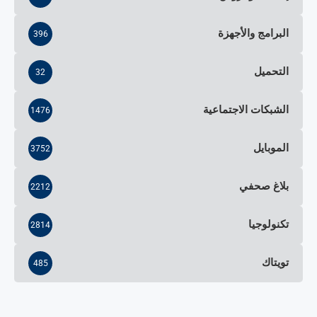
البرامج والأجهزة
396
التحميل
32
الشبكات الاجتماعية
1476
الموبايل
3752
بلاغ صحفي
2212
تكنولوجيا
2814
تويتاك
485