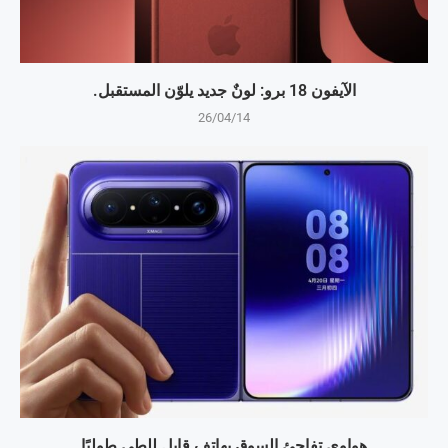
الآيفون 18 برو: لونٌ جديد يلوّن المستقبل.
26/04/14
هواوي تفاجئ السوق بهاتف قابل للطي طوليًا