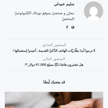
سليم عبيدلي
محرّر و صحفيّ بموقع تويتاك التّكنولوجيّ
المختصّ
المنشور السابق
لا ترموا أبدا بطّاريّات الهاتف الذّكيّ القديمة , أعيدوا إستعمالها !
المنشور التالي
هل تشترون هاتفا ذكيّا بمبلغ 91.000 دولار ?!
قد يعجبك أيضًا