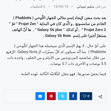
من قبل
سليم عبيدلي
15/06/16
0 التعليقات
بعد بحث مضن لإيجاد إسم مثالي للجهاز اللّوحي ( Phablette )
القادم من سامسونغ , و الّذي كان في البداية ” Projet Zen ” ثمّ ”
Projet Zero 2 ” , أو كذلك ” Galaxy S6 plus ” , ها أنّ الهاتف
يستقرّ أخيرا على إسم Galaxy S6 Note .
على أيّ حال , لا يهمّ الإسم الّذي سيحمله هذا الجهاز اللّوحي (
Phablette ) بما أنّه سيكون له كلّ مميّزات الGalaxy Note الرّفيع
من خلال شاشتيه المزدوجتين من الأمام و من الخلف , واحدة ذات
5.5 بوصات و الأخرى ذات 5.7 بوصات .
فيما يخصّ صدورها , فهو مقرّر للثّلاثيّة الثّالثة لهذه السّنة .
0