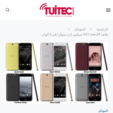
الرئيسية
الموبايل
هاتف HTC one A9 سيكون إذن متوفّرا في 6 ألوان :
الموبايل