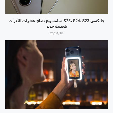
جالكسي S25، S24، S23: سامسونج تصلح عشرات الثغرات
بتحديث جديد
26/04/10