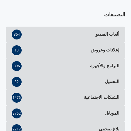
التصنيفات
ألعاب الفيديو
354
إعلانات وعروض
10
البرامج والأجهزة
396
التحميل
32
الشبكات الاجتماعية
1476
الموبايل
3752
بلاغ صحفي
2212