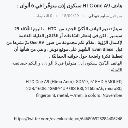
هاتف HTC one A9 سيكون إذن متوفّرا في 6 ألوان :
من قبل
سليم عبيدلي
15/09/29
0 التعليقات
سيتمّ تقديم الهاتف الذّكيّ الجديد من HTC ، اليوم الثّلاثاء 29
سبتمبر . لكن في إنتظار السّاعات أو الدّقائق القليلة القادمة
لإكتمال الرّؤية ، نقدّم لكم مجموعة من صور One A9 تمّ نشرها من
قبل Evan Blass الشّهير على موقع تويتر ، و هي من شأنها أن
تعطينا فكرة واضحة حول جوانبه الجماليّة .
الهاتف الذّكيّ سيكون إذن متوفّرا في 6 ألوان ، و إليكم خصائصه
التّقنيّة :
HTC One A9 (Hima Aero): SD617, 5″ FHD AMOLED,
2GB/16GB, 13MP/4UP OIS BSI, 2150mAh, microSD,
fingerprint, metal, ~7mm, 6 colors. November
https://twitter.com/evleaks/status/646806925284405248