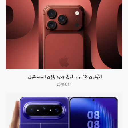
الآيفون 18 برو: لونٌ جديد يلوّن المستقبل.
26/04/14