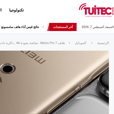
تكنولوجيا
ا
الجمعة, أغسطس 7, 2026
آخر المستجدات
أحدث إصدارات هواوي: هاتف “nova 8 SE” ينطلق رسميا مع أربع...
الرئيسية
الموبايل
هاتف Meizu Pro 7 : شاشة بجودة 4K , ذاكرة ذات 8 جيقا و تصميم من التّيتانيوم