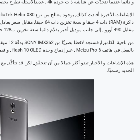
و دائما عندما نتحدّث عن شاشة ذات جودة 4k , عديدالأسئلة تطرح بخصوص تأثير هذا على البطّارية الّتي لم يتمّ ذكر جهدها في التّقرير الأخير.
مقابل 490 أورو , إلى جانب موديل أخير يقدّم دائما سعة تخزين ب128 جيقا, لكنّها مجهّزة بذاكرة عملاقة ذات 8 جيقا, مقابل 515 أورو.
بالفعل في هاتف Meizu Pro 6 , عبر إدماج وحدة flash 10 OLED , و فيما يخصّ هيكل الهاتف, فهو سيتركّب من مادّة التّيتانيوم.
هذه الإشاعات و الأخبار تبدو أكثر جمالا من أن تتحقّق, لكن قد تتأكّد, مع ه
الجديد رسميّا.