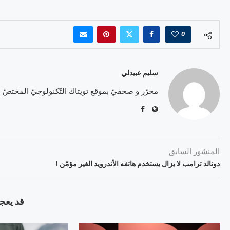
0
سليم عبيدلي
محرّر و صحفيّ بموقع تويتاك التّكنولوجيّ المختصّ
المنشور السابق
دونالد ترامب لا يزال يستخدم هاتفه الأندرويد الغير مؤمّن !
قد يعجب