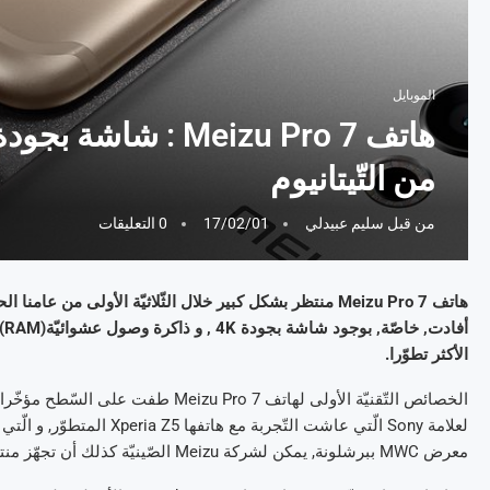
الموبايل
من التّيتانيوم
من قبل
سليم عبيدلي
17/02/01
0 التعليقات
هاتف Meizu Pro 7 منتظر بشكل كبير خلال الثّلاثيّة الأولى من
الأكثر تطوّرا.
الخصائص التّقنيّة الأولى لهاتف u Pro 7
لعلامة Sony الّتي عاشت التّ
معرض MWC ببرشلونة, يمكن لشركة Meizu الصّينيّة كذلك أن تجهّز منتوجها القادم بشاشة بجودة 4K , ستظهر بحجم يوازي 5.7 بوصات.