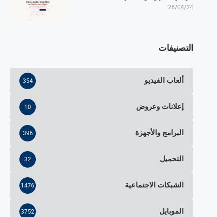
26/04/24
التصنيفات
ألعاب الفيديو
354
إعلانات وعروض
10
البرامج والأجهزة
396
التحميل
32
الشبكات الاجتماعية
1476
الموبايل
3752