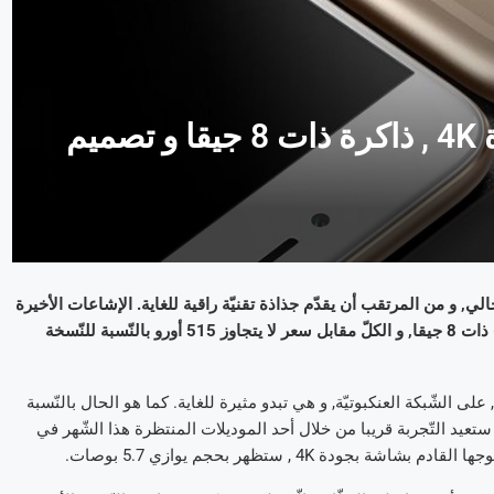
هاتف Meizu Pro 7 : شاشة بجودة 4K , ذاكرة ذات 8 جيقا و تصميم
 عامنا الحالي, و من المرتقب أن يقدّم جذاذة تقنيّة راقية للغاية. الإشاعات الأخيرة
أفادت, خاصّة, بوجود شاشة بجودة 4K , و ذاكرة وصول عشوائيّة(RAM) ذات 8 جيقا, و الكلّ مقابل سعر لا يتجاوز 515 أورو بالنّسبة للنّسخة
Meiz طفت على السّطح مؤخّرا, على الشّبكة العنكبوتيّة, و هي تبدو مثيرة للغاية. كما هو الحال بالنّسبة
جربة مع هاتفها Xperia Z5 المتطوّر, و الّتي ستعيد التّجربة قريبا من خلال أحد الموديلات المنتظرة هذا الشّهر في