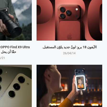
الآيفون 18 برو: لونٌ جديد يلوّن المستقبل.
a
حقًا أن يحل
26/04/14
4/21