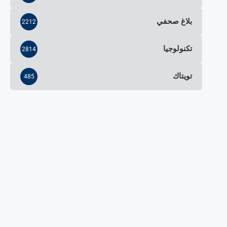
بلاغ صحفي
2212
تكنولوجيا
2814
تويتاك
485