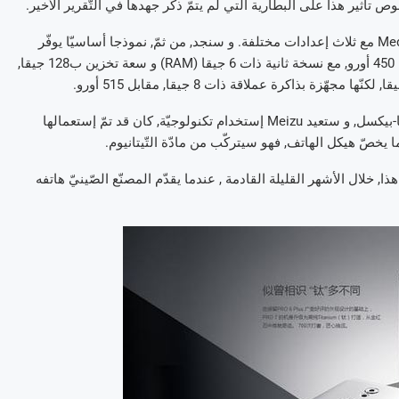
الإشاعات الأخيرة أفادت كذلك, بوجود معالج من نوع MediaTek Helio X30 مع ثلاث إعدادات مختلفة. و سنجد, من ثمّ, نموذجا أساسيّا يوفّر
ذاكرة (RAM) ذات 4 جيقا و سعة تخزين ذات 64 جيقا, مقابل سعر يعادل 450 أورو, مع نسخة ثانية ذات 6 جيقا (RAM) و سعة تخزين ب128 جيقا,
من ناحية الكاميرا, فسنجد لاقطا بصريّا من SONY IMX362 بدقّة 12 ميقا-بيكسل, و ستعيد Meizu إستخدام تكنولوجيّة, كان قد تمّ إستعمالها
ذا, خلال الأشهر القليلة القادمة , عندما يقدّم المصنّع الصّينيّ هاتفه