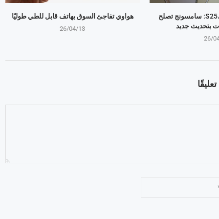
جالكسي S25، S24، S23: سامسونج تصلح
هواوي تفاجئ السوق بهاتف قابل للطي طوليًا
ت بتحديث جديد
26/04/13
26/0
عليقًا