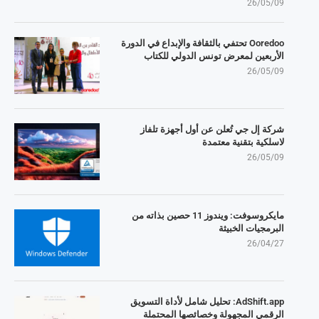
26/05/09
Ooredoo تحتفي بالثقافة والإبداع في الدورة
الأربعين لمعرض تونس الدولي للكتاب
26/05/09
شركة إل جي تُعلن عن أول أجهزة تلفاز
لاسلكية بتقنية معتمدة
26/05/09
مايكروسوفت: ويندوز 11 حصين بذاته من
البرمجيات الخبيثة
26/04/27
AdShift.app: تحليل شامل لأداة التسويق
الرقمي المجهولة وخصائصها المحتملة