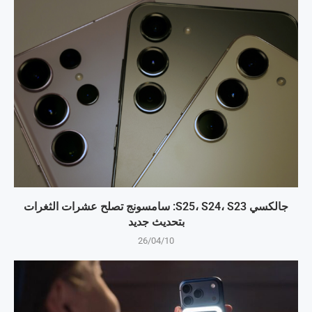
جالكسي S25، S24، S23: سامسونج تصلح عشرات الثغرات
بتحديث جديد
26/04/10