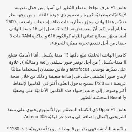
هاتف F1 عرف نجاحا منقطع النّظير في آسيا , من خلال تقديمه
لإمكانيّات وظيفيّة كبيرة و تصميم ذي جودة فائقة . و من وجهة نظر
تقنيّة , هذا الهاتف مجهّز ببطّارية ذات طاقة إستيعاب واسعة ب2500
ميليام آمبر ,كما أنّ سعة تخزينه الدّاخليّة تصل إلى 16 جيقا. الهاتف
أيضا مجهّز بمعالج ثماني النّواة كوالكوم 616 و بذاكرة RAM ذات 3
جيقا , من أجل تقديم تجربة مميّزة للحرفاء.
كاميرا الهاتف الخلفيّة تبلغ دقّتها 13 ميقا-بيكسل , أمّا الأماميّة فتبلغ
8 ميقا-بيكسل ( من أجل توفير صور سيلفي رائعة و مثاليّة ) , علاوة
على تميّزها بوحدتي autofocus و فلاش يضمنان إستخداما مثاليّا
لإنتاج صور السّيلفي حتّى في إضاءة ضعيفة و ذلك من خلال فتحة
عريضة ذات f/2.0 تسمح بدخول الضّوء أكثر في الكاميرا لإلتقاط
أكثر وضوحا , إلى جانب إحتواء هذه الكاميرا الأماميّة على وضعيّة
Beautify المحسّنة للصّور.
هاتف Oppo F1 ذي الكساء المصمّم من الألمنيوم يحتوي على منفذ
لشريحتي إتّصال , إضافة إلى وحدة غرافيكيّة Adreno 405.
بالنّسبة للشّاشة فهي بقياس 5 بوصات , و بدقّة تعريفيّة ذات 1280 *