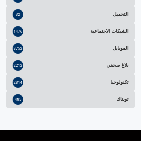
التحميل
32
الشبكات الاجتماعية
1476
الموبايل
3752
بلاغ صحفي
2212
تكنولوجيا
2814
تويتاك
485