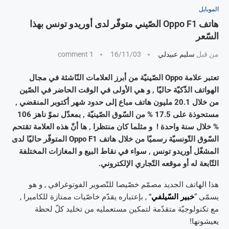
الموبايل
هاتف Oppo F1 الصّيني متوفّر لدى أوريدو تونس بهذا
السّعر
من قبل
سليم عبيدلي
16/11/03
1 comment
تعتبر علامة Oppo الصّينيّة من أبرز العلامات النّاشئة في مجال
الهواتف الذّكيّة حاليّا , و هي الأولى في الوقت الحاضر في الصّين
من خلال 20.1 مليون هاتف مباع إلى حدود شهر أكتوبر المنقضي ,
مستحوذة على 17.5 % من السّوق الصّينيّة , بمعدّل نموّ ناهز 106
% خلال سنة واحدة ! و مثلما كان منتظرا , ها أنّ هذه العلامة تقتحم
السّوق التّونسيّة رسميّا من خلال هاتف Oppo F1 المتوفّر حاليّا لدى
المشغّل أوريدو تونس , سواء في نقاط البيع و المغازات المختلفة
التّابعة له أو موقعه التّجاري الإلكتروني.
هذا الهاتف الجديد مصمّم خصّيصا للتّصوير الفوتوغرافي , و هو
يسمّى “
خبير السّيلفي
” , بإعتباره يقدّم خاصّيات ممتازة للكاميرا ,
مع تكنولوجيّة متقدّمة لتمكين مستعمليه من تخليد كلّ لحظة
يعيشونها!