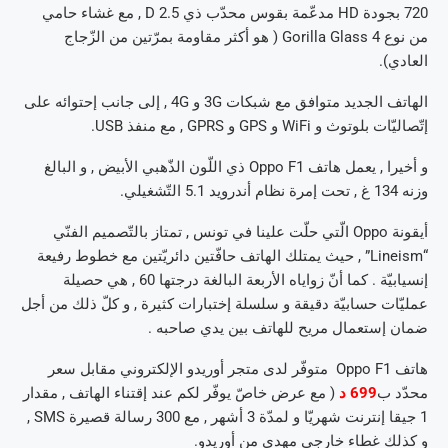
720 بجودة HD مدعّمة بقوس محدّب ذي 2.5 D , مع غشاء حامي
من نوع Gorilla Glass 4 ( هو أكثر مقاومة بمرّتين من الزّجاج
العادي).
الهاتف الجديد متوافق مع شبكات 3G و 4G , إلى جانب إحتوائه على
إتّصاليّات بلوتوث و WiFi و GPS و GPRS , مع منفذ USB.
و أخيرا , يعمل هاتف Oppo F1 ذي اللّون الذّهبي الأبيض , و البالغ
وزنه 134 غ , تحت إمرة نظام أندرويد 5.1 التّشغيلي.
أيقونة Oppo الّتي حلّت علينا في تونس , تمتاز بالتّصميم الفنّي
“Lineism” , حيث يمتلك الهاتف حافّتين دائريّتين مع خطوط رفيعة
إنسيابيّة . كما أنّ زواياه الأربعة البالغة درجتها 60 , هي حصيلة
عمليّات حسابيّة دقيقة و سلسلة إختبارات كثيرة , و كلّ ذلك من أجل
ضمان إستعمال مريح للهاتف بين يدي صاحبه .
هاتف Oppo F1 متوفّر لدى متجر أوريدو الإلكتروني مقابل سعر
محدّد ب
699 د
( مع عرض خاصّ يوفّر لكم عند إقتناء الهاتف , مقدار
1 جيقا إنترنت شهريّا و لمدّة 3 أشهر , مع 300 رسالة قصيرة SMS ,
و كذلك غطاء خارجي مهدى من أوريدو.