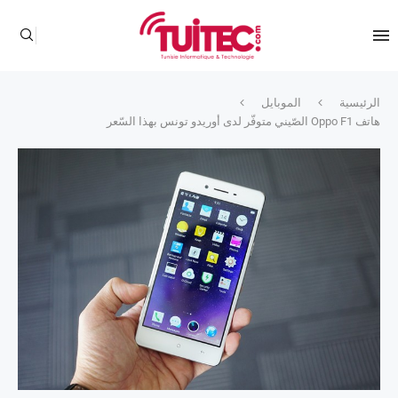
الرئيسية
الموبايل
هاتف Oppo F1 الصّيني متوفّر لدى أوريدو تونس بهذا السّعر