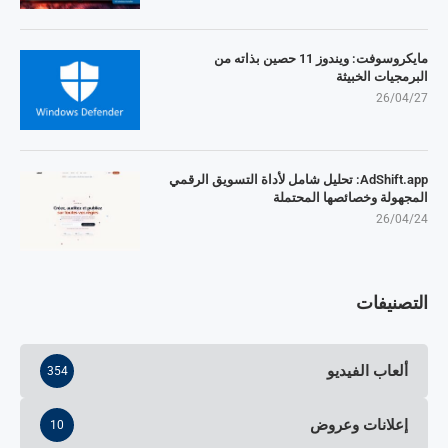
مايكروسوفت: ويندوز 11 حصين بذاته من
البرمجيات الخبيثة
26/04/27
AdShift.app: تحليل شامل لأداة التسويق الرقمي
المجهولة وخصائصها المحتملة
26/04/24
التصنيفات
ألعاب الفيديو
354
إعلانات وعروض
10