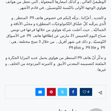
الوظيفيّ العالي , و كذلك أسعارها المعقولة , الّتي تجعل من هواتف
هواوي الوجهة الأولى بالنّسبة للتّونسييّن , في قادم الأشهر .
و الجديد , أعزّائنا , نزفّه إليكم في خصوص هاتف P9 المنتظر , و
الّذي يترقّبه كلّ عشّاق التّكنولوجيّات المتطوّرة و محبّي الأناقة و
الجماليّة , حيث أعلنت شركة هواوي من خلالها فرعها في تونس
صباح اليوم الخميس 31 مارس عن إطلاقها هاتف P9 في الأسواق
التّونسيّة , و ذلك في شهر أفريل , من خلال 3 نسخ مختلفة , هي :
P9 و P9 lite و P9 plus .
و نذكّر أنّ هاتف P9 المنتظر من هواوي يحمل عديد المزايا الجبّارة و
الملفتة كتصميمه المعدني الأنيق و كاميرته المزدوجة من الخلف , و
غيرها .
0
سليم عبيدلي