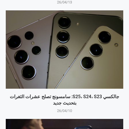
26/04/13
جالكسي S25، S24، S23: سامسونج تصلح عشرات الثغرات
بتحديث جديد
26/04/10