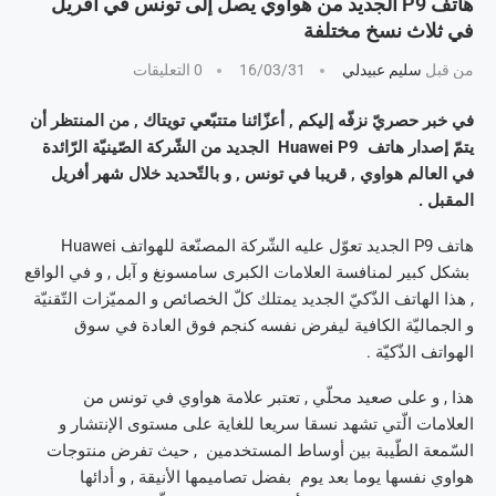
هاتف P9 الجديد من هواوي يصل إلى تونس في أفريل
في ثلاث نسخ مختلفة
من قبل
سليم عبيدلي
16/03/31
0 التعليقات
في خبر حصريّ نزفّه إليكم , أعزّائنا متتبّعي تويتاك , من المنتظر أن
يتمّ إصدار هاتف Huawei P9 الجديد من الشّركة الصّينيّة الرّائدة
في العالم هواوي , قريبا في تونس , و بالتّحديد خلال شهر أفريل
المقبل .
هاتف P9 الجديد تعوّل عليه الشّركة المصنّعة للهواتف Huawei
بشكل كبير لمنافسة العلامات الكبرى سامسونغ و آبل , و في الواقع
, هذا الهاتف الذّكيّ الجديد يمتلك كلّ الخصائص و المميّزات التّقنيّة
و الجماليّة الكافية ليفرض نفسه كنجم فوق العادة في سوق
الهواتف الذّكيّة .
هذا , و على صعيد محلّي , تعتبر علامة هواوي في تونس من
العلامات الّتي تشهد نسقا سريعا للغاية على مستوى الإنتشار و
السّمعة الطّيبة بين أوساط المستخدمين , حيث تفرض منتوجات
هواوي نفسها يوما بعد يوم بفضل تصاميمها الأنيقة , و أدائها