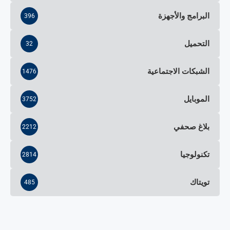
البرامج والأجهزة
396
التحميل
32
الشبكات الاجتماعية
1476
الموبايل
3752
بلاغ صحفي
2212
تكنولوجيا
2814
تويتاك
485