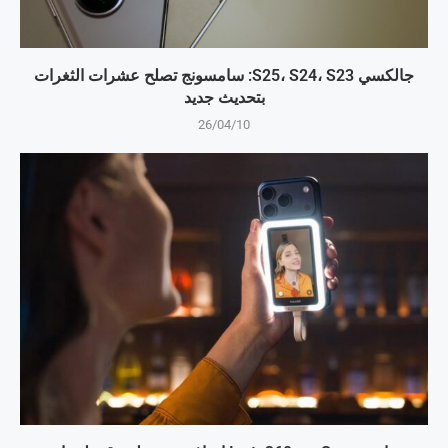
جالكسي S25، S24، S23: سامسونج تصلح عشرات الثغرات
بتحديث جديد
26/04/10