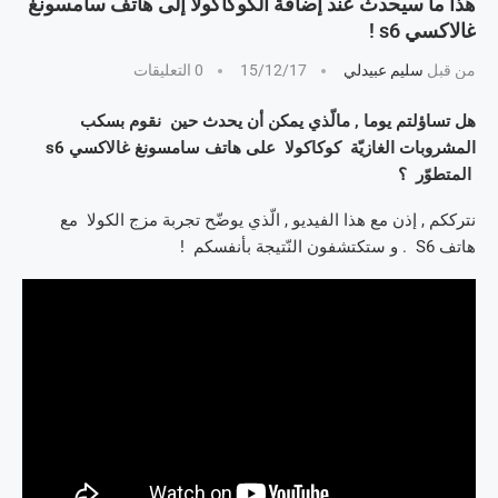
هذا ما سيحدث عند إضافة الكوكاكولا إلى هاتف سامسونغ
غالاكسي s6 !
من قبل
سليم عبيدلي
15/12/17
0 التعليقات
هل تساؤلتم يوما , مالّذي يمكن أن يحدث حين نقوم بسكب
المشروبات الغازيّة كوكاكولا على هاتف سامسونغ غالاكسي s6
المتطوّر ؟
نترككم , إذن مع هذا الفيديو , الّذي يوضّح تجربة مزج الكولا مع
هاتف S6 . و ستكتشفون النّتيجة بأنفسكم !