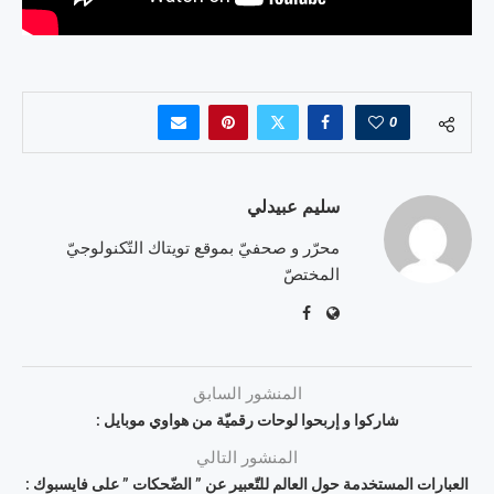
0
سليم عبيدلي
محرّر و صحفيّ بموقع تويتاك التّكنولوجيّ
المختصّ
المنشور السابق
شاركوا و إربحوا لوحات رقميّة من هواوي موبايل :
المنشور التالي
العبارات المستخدمة حول العالم للتّعبير عن ” الضّحكات ” على فايسبوك :