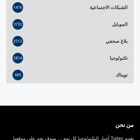
الشبكات الاجتماعية
1476
الموبايل
3752
بلاغ صحفي
2212
تكنولوجيا
2814
تويتاك
485
من نحن
تقدم Tuitec أخبار التكنولوجيا كل يوم …. سوف تجد على موقعنا