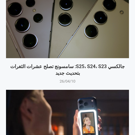
جالكسي S25، S24، S23: سامسونج تصلح عشرات الثغرات
بتحديث جديد
26/04/10