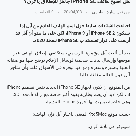
هل أصبح هاتف iPhone SE جاهز للإطلاق يا ترى؟
من قبل
سارة الطياري
20/04/03
0 التعليقات
اختلفت الشائعات سابقا حول اسم الهاتف القادم من آبل إما
سيكون iPhone SE 2 أو iPhone 9، لكن على ما يبدو أن آبل قد
أرست على قرار تسميته ب iPhone SE نسخة 2020.
بعد أن ألغت آبل مؤتمرها الرسمي، ستكتفي بإطلاق الهاتف عبر
موقعها وإرسال بيانات صحفية لوسائل الإعلام توضح فيها مواصفاته
الفنية وصوره وسعره ومواعيد توفره في الأسواق علما وأن متاجر
آبل حول العالم مغلقة حاليا.
من المتوقع أن يكون لجهاز iPhone SE الجديد نفس تصميم iPhone
8 ، لكن لابد أن يضم بطارية بقوة أكبر خاصة مع إزالة 3D Touch،
وهي خاصية تميزت بها أجهزة iPhone القديمة.
حسب موقع 9to5Mac المعني بأخبار آبل فإن الهاتف:
سيتوفر في ثلاثة ألوان: