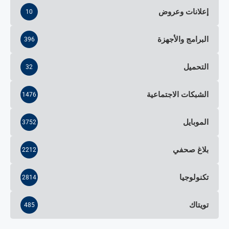
إعلانات وعروض
10
البرامج والأجهزة
396
التحميل
32
الشبكات الاجتماعية
1476
الموبايل
3752
بلاغ صحفي
2212
تكنولوجيا
2814
تويتاك
485