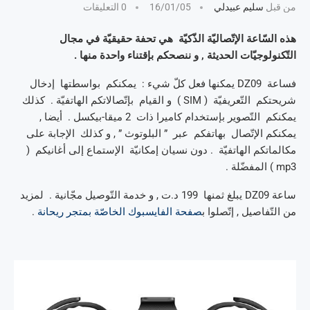
من قبل
سليم عبيدلي
16/01/05
0 التعليقات
هذه السّاعة الإتّصاليّة الذّكيّة هي تحفة حقيقيّة في مجال
التّكنولوجيّات الحديثة , و ننصحكم بإقتناء واحدة منها .
فساعة DZ09 يمكنها فعل كلّ شيء : يمكنكم بواسطتها إدخال
شريحتكم التّعريفيّة ( SIM ) و القيام بإتّصالاتكم الهاتفيّة . كذلك
يمكنكم التّصوير بإستخدام كاميرا ذات 2 ميقا-بيكسل . أيضا ,
يمكنكم الإتّصال بهاتفكم عبر ” البلوتوث ” , و كذلك الإجابة على
مكالماتكم الهاتفيّة . دون نسيان إمكانيّة الإستماع إلى أغانيكم (
mp3 ) المفضّلة .
ساعة DZ09 يبلغ ثمنها 199 د.ت , و خدمة التّوصيل مجّانية . لمزيد
من التّفاصيل , إتّصلوا ب
صفحة الفايسبوك الخاصّة بمتجر ريحانة
.