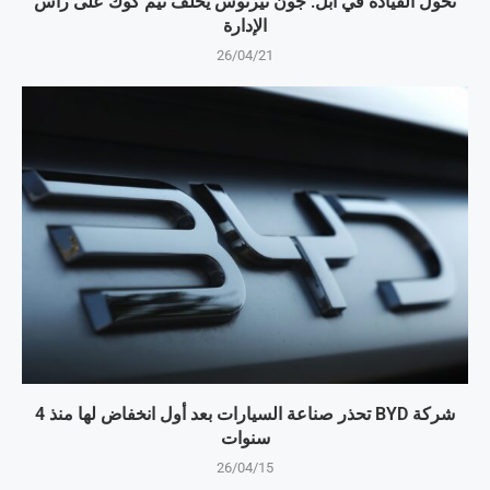
تحول القيادة في آبل: جون تيرنوس يخلف تيم كوك على رأس
الإدارة
26/04/21
شركة BYD تحذر صناعة السيارات بعد أول انخفاض لها منذ 4
سنوات
26/04/15