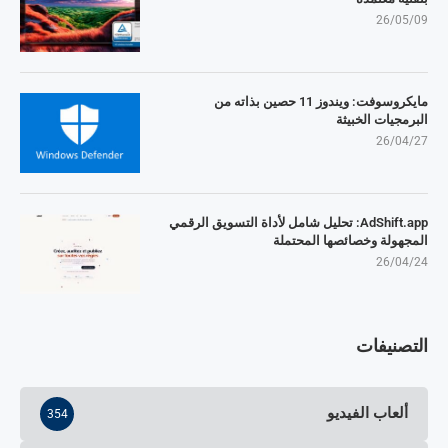
26/05/09
مايكروسوفت: ويندوز 11 حصين بذاته من
البرمجيات الخبيثة
26/04/27
AdShift.app: تحليل شامل لأداة التسويق الرقمي
المجهولة وخصائصها المحتملة
26/04/24
التصنيفات
ألعاب الفيديو
354