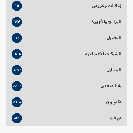
إعلانات وعروض
10
البرامج والأجهزة
396
التحميل
32
الشبكات الاجتماعية
1476
الموبايل
3752
بلاغ صحفي
2212
تكنولوجيا
2814
تويتاك
485