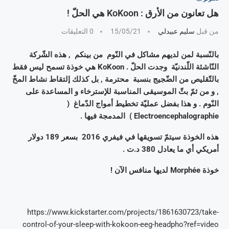
هل تعانون من الأرق : KoKoon هي الحلّ !
من قبل
سليم عبيدلي
15/05/21
0 التعليقات
بالنّسبة لمن لديهم مشاكل في النّوم من بينكم , هذه الشّركة
النّاشئة اللّندنيّة وجدت الحلّ . KoKoon هي خوذة تسمح ليس فقط
بالتّقليص من الضّجيج بنسبة محترمة , بل كذلك إلتقاط نشاط المخّ
, و من ثمّ بثّ الموسيقى المناسبة للإسترخاء و المساعدة على
النّوم . و هذا بفضل عمليّة تخطيط أمواج الدّماغ (
Electroencephalographie ) المدمجة فيها .
هذه الخوذة سيتمّ تسويقها في فيفري 2016 بسعر 189 دولار
أمريكي أي ما يعادل 380 د.ت .
خوذة Morphée لديها منافس الآن !
https://www.kickstarter.com/projects/1861630723/take-
control-of-your-sleep-with-kokoon-eeg-headpho?ref=video