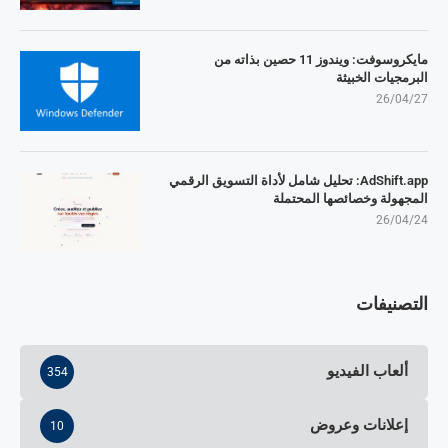
مايكروسوفت: ويندوز 11 حصين بذاته من
البرمجيات الخبيثة
26/04/27
AdShift.app: تحليل شامل لأداة التسويق الرقمي
المجهولة وخصائصها المحتملة
26/04/24
التصنيفات
ألعاب الفيديو
354
إعلانات وعروض
10