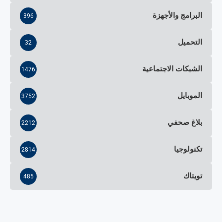
البرامج والأجهزة
396
التحميل
32
الشبكات الاجتماعية
1476
الموبايل
3752
بلاغ صحفي
2212
تكنولوجيا
2814
تويتاك
485