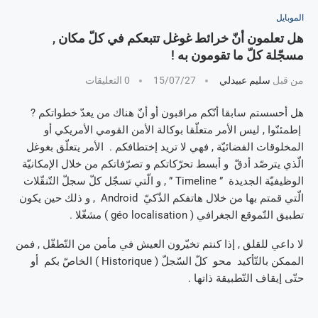
الموبايل
هل تعلمون أنّ خرائط غوغل تتبعكم في كلّ مكان ,
مسجّلة كلّ ما تقومون به !
من قبل
سليم عبيدلي
15/07/27
0 التعليقات
هل أحسستم سابقا أنّكم مراقبون أو أنّ هناك من يعدّ خطواتكم ?
إطمئنّوا , ليس الأمر متعلّقا بوكالة الأمن القومي الأمريكي أو
المخلوقات الفضائيّة , فهي لا تريد إختطافكم . الأمر يتعلّق بغوغل
الّذي يترصّد أدقّ و أبسط تحرّكاتكم و تصرّفاتكم من خلال الإمكانيّة
الوظيفيّة الجديدة ” Timeline ” , و الّتي تسجّل كلّ سجلّ التّنقّلات
الّتي قمتم بها من خلال هاتفكم الذّكيّ Android , و ذلك حين يكون
تطبيق التّموقع الجغرافي ( géo localisation ) مشغّلا .
لا داعي للقلق , إذا كنتم تخيّرون العيش في مأمن من التّطفّل , فمن
الممكن بالتّأكيد محو كلّ السّجلّ ( Historique ) الخاصّ بكم أو
حتّى إيقاف التّطبيقة ذاتها .