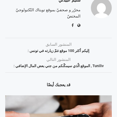
سليم عبيدلي
محرّر و صحفيّ بموقع تويتاك التّكنولوجيّ
المختصّ
المنشور السابق
إليكم أكثر 100 موقع تتمّ زيارته في تونس :
المنشور التالي
Tuniliv , الموقع الّذي سيمكّنكم من جني بعض المال الإضافي :
قد يعجبك أيضًا