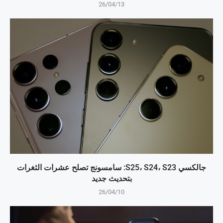
26/04/13
جالكسي S25، S24، S23: سامسونج تصلح عشرات الثغرات
بتحديث جديد
26/04/10