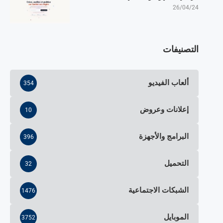
26/04/24
التصنيفات
ألعاب الفيديو
354
إعلانات وعروض
10
البرامج والأجهزة
396
التحميل
32
الشبكات الاجتماعية
1476
الموبايل
3752