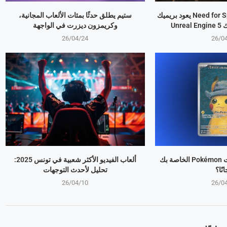
Need for Speed Underground 2 يعود بريميك
ستيم يطلق حدثًا بمئات الألعاب المجانية،
Unr
وكريمزون ديزرت في الواجهة
26/04/24
26/0
كيف تقدر قيمة بطاقات Pokémon الخاصة بك
ألعاب الفيديو الأكثر شعبية في تونس 2025:
نًا؟
تحليل لأحدث التوجهات
26/04/10
26/0