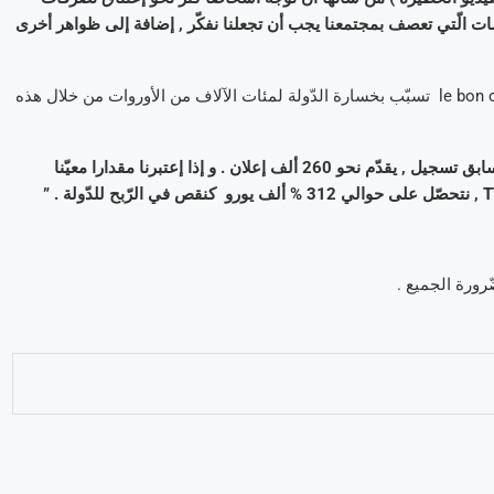
لإنحراف . الأحداث المأساويّة لشهر جانفي 2015 , و الأزمات الّتي تعصف بمجتمعنا يجب أن تجعلنا نفكّر , إضافة إلى ظواهر أخرى
و بعد أن صرّح كذلك في شهر أكتوبر الماضي أنّ مواقع إنترنت مثل le bon coin تسبّب بخسارة الدّولة لمئات الآلاف من الأوروات من خلال هذه
” موقع الإنترنت الرّئيسي للإعلانات المجانيّة في فرنسا , و المتاح دون سابق تسجيل , يقدّم نحو 260 ألف إعلان . و إذا إعتبرنا مقدارا معيّنا
ّرورة الجميع .