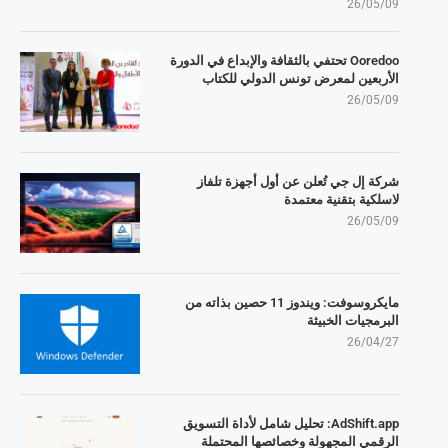
26/05/09
Ooredoo تحتفي بالثقافة والإبداع في الدورة
الأربعين لمعرض تونس الدولي للكتاب
26/05/09
شركة إل جي تُعلن عن أول أجهزة تلفاز
لاسلكية بتقنية معتمدة
26/05/09
مايكروسوفت: ويندوز 11 حصين بذاته من
البرمجيات الخبيثة
26/04/27
AdShift.app: تحليل شامل لأداة التسويق
الرقمي المجهولة وخصائصها المحتملة