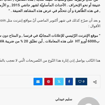
عنيفة أو نحو ا
, في هذه الظّاهرة و أن نتحكّم في عرض هذه المشاهد العنيفة . ”
الأقوال :
ب6000 أورو HT على هذه المعاملات , أين نطبّق 20 % من ضريبة TVA , نتحصّل على حوالي 312 % ألف يورو كنقص في الرّبح للدّولة . ”
هذا النّائب يواصل إذن إثارة هذا النّوع من التّصريحات الّتي لا تعجب بالض
0
سليم عبيدلي