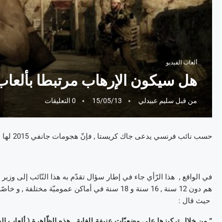
ألعاب الفيديو
هل سيكون الإرهاب مرتبطا بألعاب 
من قبل
سليم عبيدلي
15/05/13
0 التعليقات
حسب نائب فرنسي يدعى جاك كريستا , فإنّ هجومات جانفي 2015 لها علاقة مباشرة بألعاب الفيديو مثل لعبة GTA5 .
في الواقع , هذا الرّأي جاء في إطار سؤال تقدّم به هذا النّائب إلى وزي
هم دون 12 سنة , 16 سنة و 18 سنة في أماكن عموميّة م
حيث قال :
” من خلال تركيزها على وضعيّات عنيفة للغاية , هذه الظّاهرة ( ألعاب ا