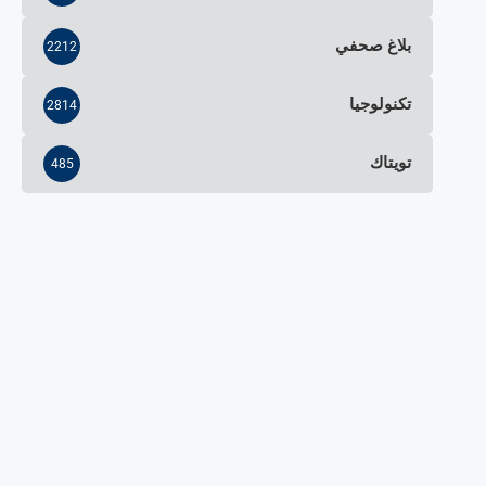
بلاغ صحفي
2212
تكنولوجيا
2814
تويتاك
485