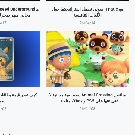
مع Fnatic، سوني تصقل استراتيجيتها حول
الألعاب التنافسية
مجاني مبهر بمحرك eal Engine 5
4/17
26/04/14
منافس Animal Crossing يقدم لعبة مجانية لا
غنى عنها على PS5 و Xbox، متاحة...
مجا
4/08
26/04/08