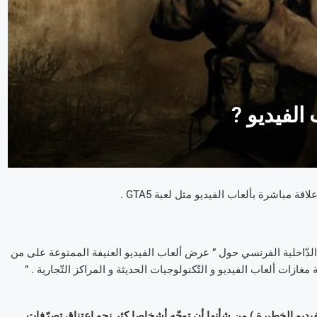
الفيديو ?
ر الدّاخلية الفرنسي حول ” عرض ألعاب الفيديو العنيفة الممنوعة على من
ختلفة , و خاصّة مغازات ألعاب الفيديو و التّكنولوجيات الحديثة و المراكز التّجارية . ”
لفيديو الخطيرة ) من شأنها أن توجّه أشخاصا كثر نحو إعتناق تصرّفات