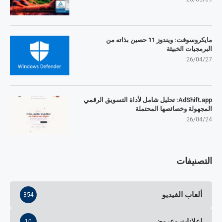
مايكروسوفت: ويندوز 11 حصين بذاته من
البرمجيات الخبيثة
26/04/27
AdShift.app: تحليل شامل لأداة التسويق الرقمي
المجهولة وخصائصها المحتملة
26/04/24
التصنيفات
ألعاب الفيديو
354
إعلانات وعروض
10