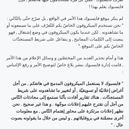
فايسبوك يعلم بهذا !
لم ينكر موقع فايسبوك هذا الأمر في الواقع , بل صرّح حتّى بالتّالي :
” نحن نستخدم الميكروفون الخاصّ بكم للتّعرّف على ما تسمعونه أو
ما تشاهدونه . لكن عندما يكون الميكروفون في وضع إشتغال , فهو
ينصت إلى الكلمات المفاتيح , و يتفاعل على شريط المستجدّات
الخاصّ بكم على الموقع .”
هذا و أمام تحذير العديد من المختصّين و وسائل الإعلام من هذا الأمر
, قامت إدارة فايسبوك بنشر بلاغ خاصّ لتوضيح الأمر و رفع الإلتباس
:
” فايسبوك لا يستعمل الميكروفون المدمج في هاتفكم , من أجل
أغراض إعلانيّة أو تسويقيّة , أو لتغيير ما تشاهدونه على شريط
المستجدّات . هناك تقارير أفادت بأنّنا نستمع إلى محادثات النّاس
من أجل أن نقترح عليهم إعلانات موجّهة . و هذا غير صحيح . نحن
نظهر إعلانات مرتكزة على محاور إهتمام النّاس , مع معلومات
أخرى مضمّنة في بروفايلاتهم , و ليس من خلال ما يقولونه بصوت
عال . ”