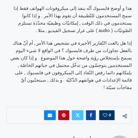
هذا و أوضح فايسبوك أنّه ينفذ إلى ميكروفونات الهواتف فقط إذا
سمح المستخدمون للتّطبيقة أن تقوم بهذا الأمر . و إذا كانوا
يستخدمون في ذلك الوقت , إمكانيّات وظيفيّة محدّدة تستلزم
الصّوتيّات ( audio ) على غرار تسجيل الفيديو , مثلا .
إذا هل بالغت التّقارير الأخيرة في تشخيص هذا الأمر , أم أنّ هناك
بالفعل تجاوزات من طرف فايسبوك ؟ في الواقع لا شيء اليوم
يسمح بإستخلاص رؤية واضحة حول هذا الموضوع . و إذا كان بعض
المستخدمين يتوجسّون من تدخّل محتمل في حياتهم الخاصّة ,
بإمكانهم دائما رفض النّفاذ إلى الميكروفون في فايسبوك , على
قائمة الإعدادات في هواتفهم الذّكيّة . و بذلك , سيتجنّبون أيّ
مفاجآت سيّئة !
0