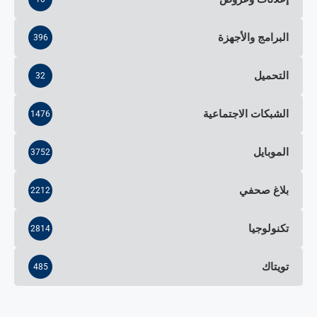
البرامج والأجهزة
396
التحميل
32
الشبكات الاجتماعية
1476
الموبايل
3752
بلاغ صحفي
2212
تكنولوجيا
2814
تويتاك
485