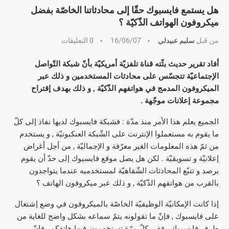
هل يستمع فايسبوك حقّا إلى محادثاتنا الخاصّة بفضل
ميكروفون الهواتف الذّكيّة ؟
من قبل
سليم عبيدلي
16/06/07
0 التعليقات
أفاد تقرير حديث بثّته قناة تلفزيّة أمريكيّة بأنّ شبكة التّواصل
الإجتماعيّة تتجسّس على محادثات المستخدمين و ذلك عبر
الميكروفون المدمج في هواتفهم الذّكيّة , و ذلك بهدف إقتراح
مجموعة إعلانات موجّهة .
الجميع يعلم هذا الأمر منذ مدّة : فشبكة فايسبوك لديها نفاذ إلى كلّ
ما يقوم به مستعملوا الإنترنت على الشّبكة العنكبوتيّة , و يستخدم
من ثمّ هذه المعلومات الغير معرّفة و الإجماليّة , من أجل أغراض
إعلانيّة و تسويقيّة . لكن هل يصل موقع فايسبوك إلى حدّ أن يقوم
برصد و تتبّع المحادثات الشّفاهيّة لمستخدميه عندما يتواجدون
بالقرب من هواتفهم الذّكيّة , و ذلك عبر ميكروفون الهاتف ؟
إذا كانت الإمكانيّة الوظيفيّة الخاصّة بالميكروفون في وضع إشتغال
على فايسبوك , فإنّ ما تقولونه يتمّ سماعه بشكل واضح للغاية من
طرف فايسبوك . ففي كلّ مرّة تستخدمون فيها هاتفكم , فإنّ