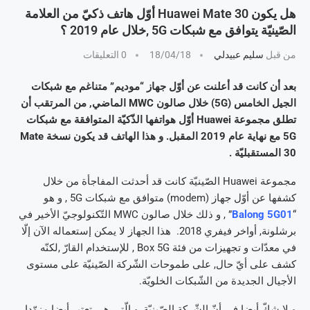
هل يكون Huawei Mate 30 أوّل هاتف ذكيّ من العلامة
الصّينيّة يتوافق مع شبكات 5G ,خلال عام 2019 ؟
من قبل
سليم عبيدلي
18/04/18
0 التعليقات
بعد أن كانت قد أعلنت عن أوّل جهاز “موديم” متناغم مع شبكات
الجيل الخامس (5G) خلال صالون MWC الماضي, من المرتقب أن
تطلق مجموعة Huawei أوّل هواتفها الذّكيّة المتوافقة مع شبكات
5G مع نهاية عام 2019 المقبل. و هذا الهاتف قد يكون نسخة Mate
30 المستقبليّة .
مجموعة Huawei الصّينيّة كانت قد أحدثت المفاجأة من خلال
كشفها عن أوّل جهاز (modem) متوافق مع شبكات 5G , و هو
“
Balong 5G01
” , و ذلك خلال صالون MWC التّكنولوجيّ الأخير في
برشلونة, أواخر فيفري 2018. هذا الجهاز لا يمكن إستعماله الآن إلّا
في معدّات و تجهيزات من فئة Box 5G , للإستخدام القارّ ,لكنّه
كشف على أيّ حال, على طموحات الشّركة الصّينيّة على مستوى
الأجيال الجديدة من الشّبكات الخلويّة.
و لا شكّ أيضا في أنّ الشّركة الصّينيّة, و الّتي هي تعتبر أيضا مزوّدا