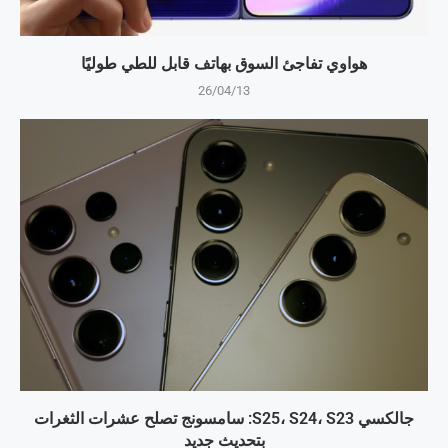
هواوي تفاجئ السوق بهاتف قابل للطي طوليًا
26/04/13
جالكسي S25، S24، S23: سامسونج تصلح عشرات الثغرات
بتحديث جديد