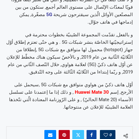
قويّا لمعدّات الإتّصال على مستوى العالم أجمع, ستكون من بين
المصنّعين الأوائل الّذين سيقترحون شريحة
5G
مصغّرة, يمكن
إدماجها في هاتف جوّال.
و بالفعل, تقدّمت المجموعة الصّينيّة بخطوات محترمة في
إستراتيجيّتها الخاصّة بنشر شبكات 5G . و هي حتّى تعتزم إطلاق أوّل
جهاز (hotspot) محمول لها متوافق مع شبكات 5G ,إنطلاقا من
الثّلاثيّة الثّانية من عام 2019, و بالأخصّ سيكون هناك مخطّط للإعلان
عن أوّل هاتف ذكيّ (5G) لعلامة هواوي, خلال النّصف الثّاني من عام
2019, و ربّما إبتداءا من الثّلاثيّة الثّالثة على وجه التّدقيق.
أوّل هاتف ذكيّ من هواوي متوافق مع شبكات 5G ,سيحمل على
الأرجح, إسم
Huawei Mate 30
, و ذلك إذا ما إعتمدنا على تسلسل
الأسماء (Mate 20 الحاليّ) , و على الرّوزنامة المعتادة الّتي تتّخذها
العلامة الصّينيّة للإعلان عن منتوجاتها.
0