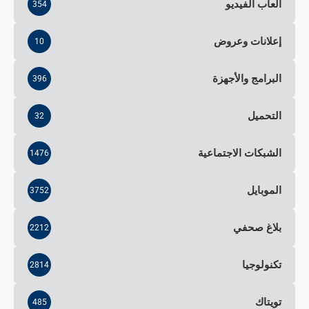
ألعاب الفيديو
354
إعلانات وعروض
10
البرامج والأجهزة
396
التحميل
32
الشبكات الاجتماعية
1476
الموبايل
3752
بلاغ صحفي
2212
تكنولوجيا
2814
تويتاك
485