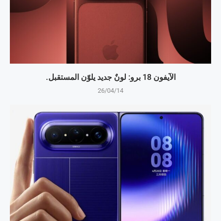
الآيفون 18 برو: لونٌ جديد يلوّن المستقبل.
26/04/14