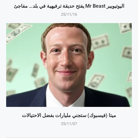
اليوتيوبير Mr Beast يفتح حديقة ترفيهية في بلد… مفاجئ
25/11/16
ميتا (فيسبوك) ستجني مليارات بفضل الاحتيالات
25/11/07