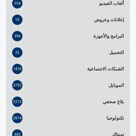
ألعاب الفيديو
354
إعلانات وعروض
10
البرامج والأجهزة
396
التحميل
32
الشبكات الاجتماعية
1476
الموبايل
3752
بلاغ صحفي
2212
تكنولوجيا
2814
تويتاك
485