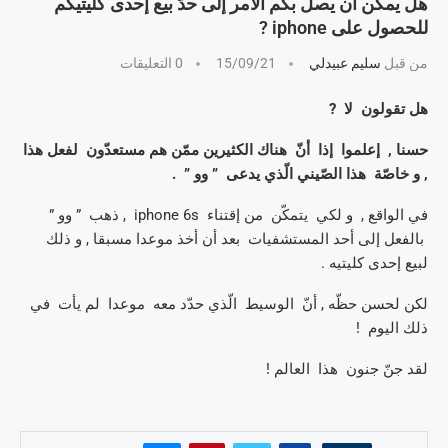
هل يمكن أن يصل بكم الأمر إلى حدّ بيع إحدى كليتيكم
للحصول على iphone ?
من قبل
سليم عبيدلي
15/09/21
0 التعليقات
هل تقولون لا ?
حسنا , إعلموا إذا أنّ هناك الكثيرين ممّن هم مستعدّون لفعل هذا
, و خاصّة هذا الصّيني الّذي يدعى ” وو ” .
في الواقع , و لكي يتمكّن من إقتناء iphone 6s , ذهب ” وو ”
بالفعل إلى أحد المستشفيات بعد أن أخذ موعدا مسبقا , و ذلك
لبيع إحدى كليتيه .
لكن لحسن حظّه , أنّ الوسيط الّذي حدّد معه موعدا لم يأت في
ذلك اليوم !
لقد جنّ جنون هذا العالم !