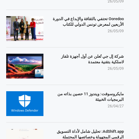
26/05/09
Ooredoo تحتفي بالثقافة والإبداع في الدورة
الأربعين لمعرض تونس الدولي للكتاب
26/05/09
شركة إل جي تُعلن عن أول أجهزة تلفاز
لاسلكية بتقنية معتمدة
26/05/09
مايكروسوفت: ويندوز 11 حصين بذاته من
البرمجيات الخبيثة
26/04/27
AdShift.app: تحليل شامل لأداة التسويق
الرقمي المجهولة وخصائصها المحتملة