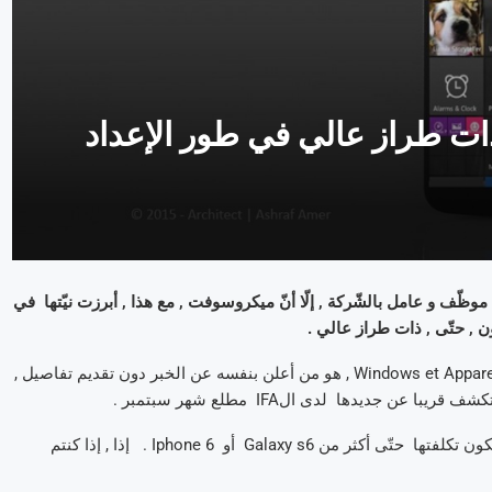
Windows جديدة ذات طراز عالي في طور الإعداد
منذ وقت قليل و بالرّغم من موجة الإقالات الّتي طالت ما يقارب 7.800 موظّف و عامل بالشّركة , إلّا أنّ ميكروسوفت , مع هذا , أبرزت نيّتها في
في الواقع , كان تيري ميرسون , الرّئيس المساعد للقسم المنفصل Windows et Appareils , هو من أعلن بنفسه عن الخبر دون تقديم تفاصيل ,
 جديدها لدى الIFA مطلع شهر سبتمبر .
في الإنتظار , كلّ ما نستطيع قوله لكم هو أنّ هذه الإصدارات يمكن أن تكون تكلفتها حتّى أكثر من Galaxy s6 أو Iphone 6 . إذا , إذا كنتم