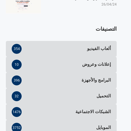
26/04/24
التصنيفات
ألعاب الفيديو
354
إعلانات وعروض
10
البرامج والأجهزة
396
التحميل
32
الشبكات الاجتماعية
1476
الموبايل
3752