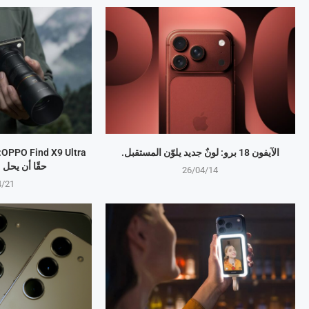
الآيفون 18 برو: لونٌ جديد يلوّن المستقبل.
a
حقًا أن يحل
26/04/14
4/21