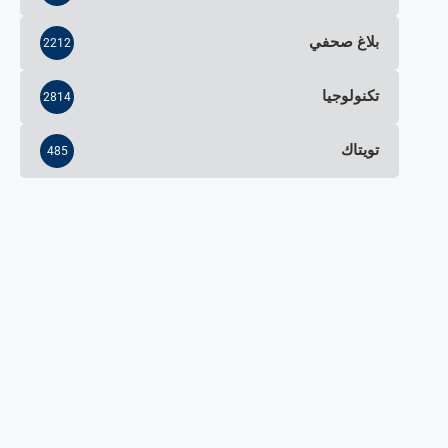
بلاغ صحفي
2212
تكنولوجيا
2814
تويتاك
485