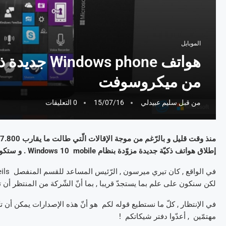
الموبايل
هواتف  phone
من ميكروسوفت
من قبل
سليم عبيدلي
15/07/16
0 التعليقات
إطلاق هواتف ذكيّة جديدة مزوّدة بنظام Windows 10 mobile . و ستكون , حتّى , ذات طراز عالي .
لكن سنكون على علم بما يستجدّ قريبا , بما أنّ الشّركة من المنتظر أن تكشف قريبا عن
مهتمّين , أعدّوا دفتر شيكاتكم !