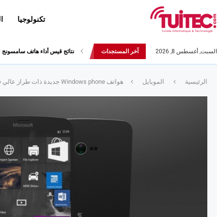
تكنولوجيا
ا
السبت, أغسطس 8, 2026
آخر المستجدات
نتائج قيس أداء هاتف سامسونج Galaxy Fold لا تثير الإعجاب
الرئيسية
الموبايل
هواتف Windows phone جديدة ذات طراز عالي في طور الإعداد من ميكروسوفت