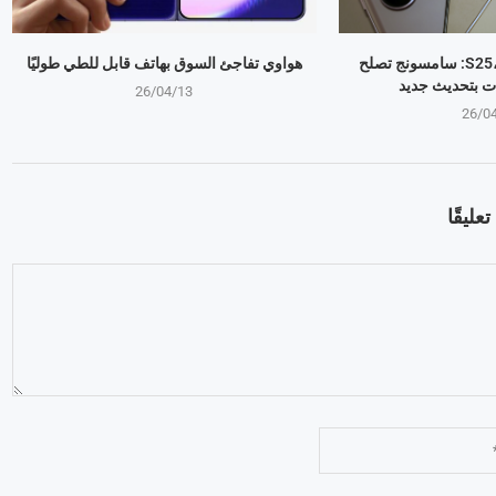
جالكسي S25، S24، S23: سامسونج تصلح
هواوي تفاجئ السوق بهاتف قابل للطي طوليًا
ت بتحديث جديد
26/04/13
26/0
عليقًا