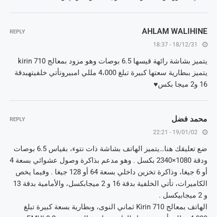
AHLAM WALIHINE
REPLY
18/12/31 - 18:37
يتميز بشاشة رائهة قيسها 6.5 بوصات وهو مزود بمعالج kirin 710
يتميز ببطارية سعتها كبيرة تبلغ 4،000 مللي امبيروتأتي خلفيتهبدقة
16 و2 ميجا بكس♥
محمد فضل
REPLY
19/01/02 - 22:21
ضع تعليقك هنا…ﻳﺘﻤﻴﺰ ﺍﻟﻬﺎﺗﻒ ﺑﺸﺎﺷﺔ ﺫﺍﺕ ﻧﺘﻮﺀ، ﺑﻘﻴﺎﺱ 6.5 ﺑﻮﺻﺎﺕ
ﻭﺩﻗﺔ 1080×2340 ﺑﻜﺴﻞ . ﻭﻫﻮ ﻣﺪﻋﻢ ﺑﺬﺍﻛﺮﺓ ﻭﺻﻮﻝ ﻋﺸﻮﺍﺋﻲ ﺑﺴﻌﺔ 4
ﺃﻭ 6 ﺟﻴﻐﺎ، ﻭﺫﺍﻛﺮﺓ ﺗﺨﺰﻳﻦ ﺩﺍﺧﻠﻲ ﺑﺴﻌﺔ 64 ﺃﻭ 128 ﺟﻴﻐﺎ . ﻭﻓﻴﻤﺎ ﻳﺨﺺ
ﺍﻟﻜﺎﻣﻴﺮﺍﺕ، ﺗﺄﺗﻲ ﺍﻟﺨﻠﻔﻴﺔ ﺑﺪﻗﺔ 16 ﻭ 2 ﻣﻴﺠﺎﺑﻜﺴﻞ، ﻭﺍﻷﻣﺎﻣﻴﺔ ﺑﺪﻗﺔ 13
ﻭ 2 ﻣﻴﺠﺎﺑﻴﻜﺴﻞ .
ﺍﻟﻬﺎﺗﻒ ﺑﻤﻌﺎﻟﺞ Kirin 710 ﺛﻤﺎﻧﻲ ﺍﻟﻨﻮﻯ، ﻭﺑﻄﺎﺭﻳﺔ ﺑﺴﻌﺔ ﻛﺒﻴﺮﺓ ﺗﺒﻠﻎ