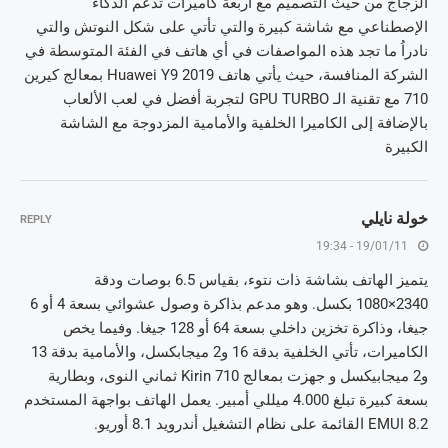
الزجاج من حيث التصميم مع أربعة كاميرات تدعم الذكاء
الإصطناعي مع شاشة كبيرة والتي تأتي على شكل النوتش والتي
نادراُ ما تجد هذه المواصفات في أي هاتف في الفئة المتوسطة في
الشركة المنافسة، حيث يأتي هاتف Huawei Y9 2019 بمعالج كيرين
710 مع تقنية الـ GPU TURBO لتجربة أفضل في لعب الألعاب
بالإضافة إلى الكاميرا الخلفية والأمامية المزدوجة مع الشاشة
الكبيرة
خولة نايلي
REPLY
19/01/11 - 19:34
يتميز الهاتف بشاشة ذات نتوء، بقياس 6.5 بوصات ودقة
2340×1080 بكسل. وهو مدعم بذاكرة وصول عشوائي بسعة 4 أو 6
جيغا، وذاكرة تخزين داخلي بسعة 64 أو 128 جيغا. وفيما يخص
الكاميرات، تأتي الخلفية بدقة 16 و2 ميجابكسل، والأمامية بدقة 13
و2 ميجابيكسل و جهزت بمعالج Kirin 710 ثماني النوى، وبطارية
بسعة كبيرة تبلغ 4.000 ميللي أمبير. يعمل الهاتف بواجهة المستخدم
EMUI 8.2 القائمة على نظام التشغيل أندرويد 8.1 أوريو.