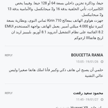
جيغا، وذاكرة تخزين داخلي بسعة 64 أو 128 جيغا. وفيما يخص
الكاميرات، تأتي الخلفية بدقة 16 و2 ميجابكسل، والأمامية بدقة 13
و2 ميجابيكسل.
جهزت هواوي الهاتف بمعالج Kirin 710 ثماني النوى، وبطارية بسعة
كبيرة تبلغ 4.000 ميللي أمبير. يعمل الهاتف بواجهة المستخدم EMUI
8.2 القائمة على نظام التشغيل أندرويد 8.1 أوريو. بلييييز اريد ان
اربح هاتفاااا ارجوكم
BOUCETTA RANIA
REPLY
19/01/26 - 15:05
حلمي أن يصبح لي هاتف ذكي وكبير فأنا املك هاتفا صغيرا وليس
عالي التقنية
محمود سعيد رفعت
REPLY
19/01/27 - 11:45
. ان هاتف Huawei Y9 يتميز ب:-