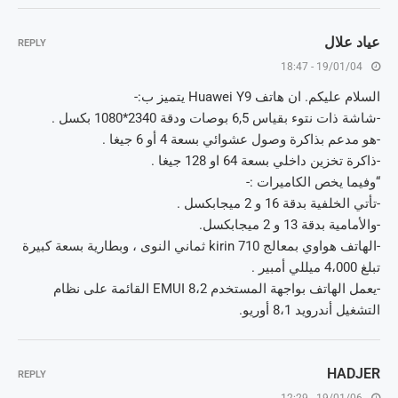
عياد علال
REPLY
19/01/04 - 18:47
السلام عليكم. ان هاتف Huawei Y9 يتميز ب:-
-شاشة ذات نتوء بقياس 6,5 بوصات ودقة 2340*1080 بكسل .
-هو مدعم بذاكرة وصول عشوائي بسعة 4 أو 6 جيغا .
-ذاكرة تخزين داخلي بسعة 64 او 128 جيغا .
“وفيما يخص الكاميرات :-
-تأتي الخلفية بدقة 16 و 2 ميجابكسل .
-والأمامية بدقة 13 و 2 ميجابكسل.
-الهاتف هواوي بمعالج 710 kirin ثماني النوى ، وبطارية بسعة كبيرة
تبلغ 4،000 ميللي أمبير .
-يعمل الهاتف بواجهة المستخدم 8،2 EMUI القائمة على نظام
التشغيل أندرويد 8،1 أوريو.
HADJER
REPLY