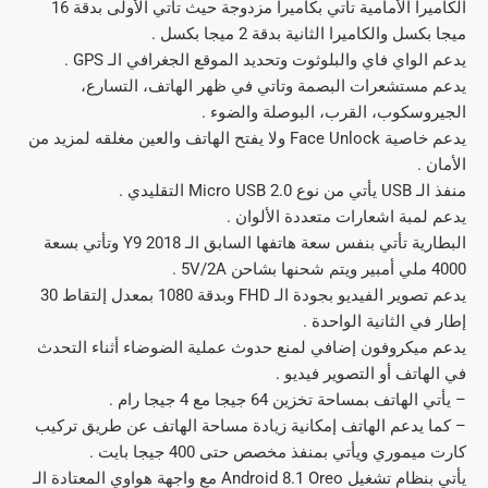
الكاميرا الأمامية تأتي بكاميرا مزدوجة حيث تأتي الأولى بدقة 16
ميجا بكسل والكاميرا الثانية بدقة 2 ميجا بكسل .
يدعم الواي فاي والبلوثوت وتحديد الموقع الجغرافي الـ GPS .
يدعم مستشعرات البصمة وتاتي في ظهر الهاتف، التسارع،
الجيروسكوب، القرب، البوصلة والضوء .
يدعم خاصية Face Unlock ولا يفتح الهاتف والعين مغلقه لمزيد من
الأمان .
منفذ الـ USB يأتي من نوع Micro USB 2.0 التقليدي .
يدعم لمبة اشعارات متعددة الألوان .
البطارية تأتي بنفس سعة هاتفها السابق الـ Y9 2018 وتأتي بسعة
4000 ملي أمبير ويتم شحنها بشاحن 5V/2A .
يدعم تصوير الفيديو بجودة الـ FHD وبدقة 1080 بمعدل إلتقاط 30
إطار في الثانية الواحدة .
يدعم ميكروفون إضافي لمنع حدوث عملية الضوضاء أثناء التحدث
في الهاتف أو التصوير فيديو .
– يأتي الهاتف بمساحة تخزين 64 جيجا مع 4 جيجا رام .
– كما يدعم الهاتف إمكانية زيادة مساحة الهاتف عن طريق تركيب
كارت ميموري ويأتي بمنفذ مخصص حتى 400 جيجا بايت .
يأتي بنظام تشغيل Android 8.1 Oreo مع واجهة هواوي المعتادة الـ