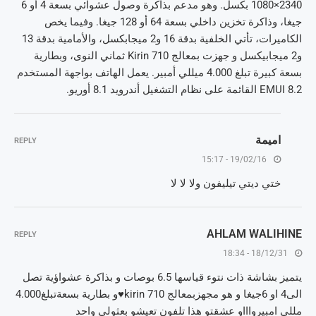
2340×1080 بكسل. وهو مدعم بذاكرة وصول عشوائي بسعة 4 أو 6
جيغا، وذاكرة تخزين داخلي بسعة 64 أو 128 جيغا. وفيما يخص
الكاميرات، تأتي الخلفية بدقة 16 و2 ميجابكسل، والأمامية بدقة 13
و2 ميجابيكسل و جهزت بمعالج Kirin 710 ثماني النوى، وبطارية
بسعة كبيرة تبلغ 4.000 ميللي أمبير. يعمل الهاتف بواجهة المستخدم
EMUI 8.2 القائمة على نظام التشغيل أندرويد 8.1 أوريو.
اميمة
REPLY
19/02/16 - 15:17
ختي ديتي تيليفون ولا لا لا
AHLAM WALIHINE
REPLY
18/12/31 - 18:34
يتميز بشاشة ذات نتوء قياسها 6.5 بوصات و بذاكرة عشواؤية تصل
الى4 او 6جيغا و هو مجهزبمعالج kirin 710♥و بطارية بسعةتبلغ4.000
مللي امبيرواااو عشقتو هذا تلفون تعيشو بعثولي واحد