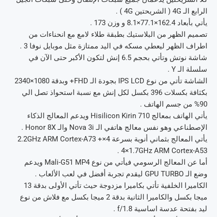
الرابع الـ 4G ( الشريحتين 4G ) .
يأتي بأبعاد 162.4×77.1×8.1 و وزن 173 .
تصميم الظهر من البلاستيك بطبقة طلاء لامع مع انحناءات من
اطراف الظهر ليعطي مسكه في اليد ممتازة مثل موبايل نوفا 3 .
شاشة نوتش وتأتي بحجم 6.5 إنش لتكون الأكبر حتى الآن في
سلسلة الـ Y .
الشاشة تأتي من نوع IPS LCD بجودة الـ FHD+ وبدقة 1080×2340
بكثافة بكسلات 396 بكسل لكل إنش مع نسبة استحواذ تصل الي
90% من جسم الهاتف .
يأتي الهاتف بمعالج Hisilicon Kirin 710 ويدعم المعالج الذكاء
الإصطناعي وهو نفس معالج هاتفي الـ Nova 3i والـ Honor 8X .
يأتي المعالج بثماني أنوية بسرعة 4×2.2GHz ARM Cortex-A73 +
4×1.7GHz ARM Cortex-A53 .
أما عن المعالج الرسومي فيأتي من نوع Mali-G51 MP4 ويدعم
وضع الـ GPU TURBO ليقدم تجربة أفضل في لعب الألعاب .
الكاميرا الخلفية تأتي بكاميرا مزدوجة حيث تأتي الأولى بدقة 13
ميجا بكسل والكاميرا الثانية بدقة 2 ميجا بكسل مع فلاش من نوع
ليد بفتحة عدسة اساسية f/1.8 .