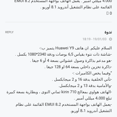
4.000 ﻣﻴﻠﻠﻲ ﺃﻣﺒﻴﺮ . ﻳﻌﻤﻞ ﺍﻟﻬﺎﺗﻒ ﺑﻮﺍﺟﻬﺔ ﺍﻟﻤﺴﺘﺨﺪﻡ EMUI 8.2
ﺍﻟﻘﺎﺋﻤﺔ ﻋﻠﻰ ﻧﻈﺎﻡ ﺍﻟﺘﺸﻐﻴﻞ ﺃﻧﺪﺭﻭﻳﺪ 8.1 ﺃﻭﺭﻳﻮ .
0 
ندوة
REPLY
19/01/03 - 18:19
السلام عليكم. ان هاتف Huawei Y9 يتميز ب:-
-شاشة ذات نتوء بقياس 6,5 بوصات ودقة 2340*1080 بكسل .
-هو مدعم بذاكرة وصول عشوائي بسعة 4 أو 6 جيغا .
-ذاكرة تخزين داخلي بسعة 64 او 128 جيغا .
“وفيما يخص الكاميرات :-
-تأتي الخلفية بدقة 16 و 2 ميجابكسل .
-والأمامية بدقة 13 و 2 ميجابكسل.
-الهاتف هواوي بمعالج 710 kirin ثماني النوى ، وبطارية بسعة كبيرة
تبلغ 4،000 ميللي أمبير .
-يعمل الهاتف بواجهة المستخدم 8،2 EMUI القائمة على نظام
التشغيل أندرويد 8،1 أوريو.