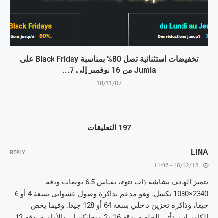
تخفيضات استثنائية تصل 80% بمناسبة Black Friday على
Jumia من 16 نوفمبر إلى 7...
18/11/07
197 التعليقات
LINA
REPLY
18/12/18 - 11:06
يتميز الهاتف بشاشة ذات نتوء، بقياس 6.5 بوصات ودقة
2340×1080 بكسل. وهو مدعم بذاكرة وصول عشوائي بسعة 4 أو 6
جيغا، وذاكرة تخزين داخلي بسعة 64 أو 128 جيغا. وفيما يخص
الكاميرات، تأتي الخلفية بدقة 16 و2 ميجابكسل، والأمامية بدقة 13