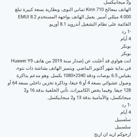
و2 ميجابيكسل.
الهاتف بمعالج Kirin 710 ثماني النوى، وبطارية بسعة كبيرة تبلغ
4.000 ميللي أمبير. يعمل الهاتف بواجهة المستخدم EMUI 8.2
القائمة على نظام التشغيل أندرويد 8.1 أوريو.
-1 رد
4 أيام
بوبكر
بوبكر
انت هواوي قد أعلنت عن إصدار سنة 2019 من هاتف Huawei Y9
في بداية شهر أكتوبر الماضي. ويتميز الهاتف بشاشة ذات نتوء،
بقياس 6.5 بوصات ودقة 2340×1080 بكسل. وهو مدعم بذاكرة
وصول عشوائي بسعة 4 أو 6 جيغا، وذاكرة تخزين داخلي بسعة 64 أو
128 جيغا. وفيما يخص الكاميرات، تأتي الخلفية بدقة 16 و2
ميجابكسل، والأمامية بدقة 13 و2 ميجابيكسل.
-1 رد
4 أيام
سلسبيل
سلسبيل
ارجوكم اريد ان اربح