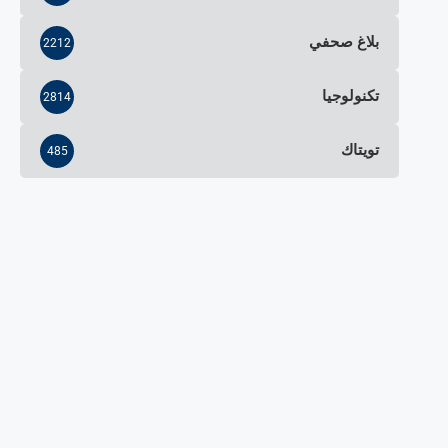
بلاغ صحفي
2212
تكنولوجيا
2814
تويتاك
485