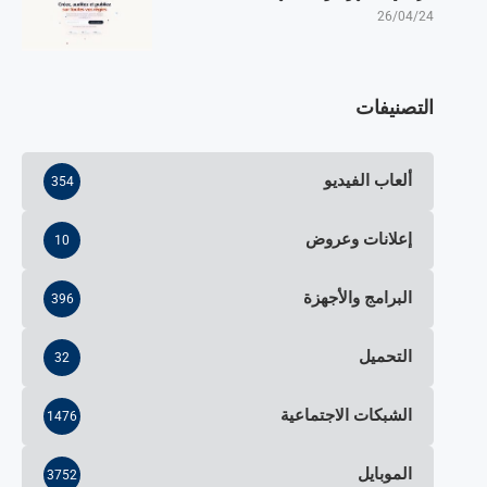
26/04/24
التصنيفات
ألعاب الفيديو
354
إعلانات وعروض
10
البرامج والأجهزة
396
التحميل
32
الشبكات الاجتماعية
1476
الموبايل
3752