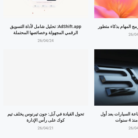
AdShift.app: تحليل شامل لأداة التسويق
الرقمي المجهولة وخصائصها المحتملة
26/0
26/04/24
ذر صناعة السيارات بعد أول
تحول القيادة في آبل: جون تيرنوس يخلف تيم
سنوات
كوك على رأس الإدارة
26/04/21
26/0