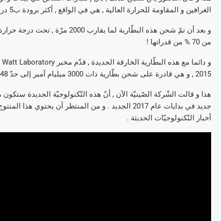
الغرافين و المقاومة للحرارة العالية , هي في الواقع , أكثر برودة ب5 درجات مئويّة من بطّاريات “اللّيثيوم-إيون” العاديّة.
من 70 % من قدراتها !
2015 , و هي قادرة على شحن بطّارية ذات 3000 ميليام آمبر إلى حدّ 48% من سعتها , في فترة لا تتجاوز 5 دقائق !
هذا و قالت الشّركة الصّينيّة الآن , أنّ هذه التّكنولوجيّة الجديدة ستكون
أخبار التّكنولوجيّات الحديثة .