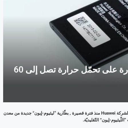
هواوي تعلن عن بطّارية جديدة قادرة على تحمّل حرارة تصل إلى 60
قدّم مختبر Watt Laboratory , و هو هيكل تابع لمعهد الأبحاث المركزيّ لشركة Huawei منذ فترة قصيرة , بطّارية “ليثيوم-إيون” جديدة من معدن
للّيثيوم-إيون” التّقليديّة.