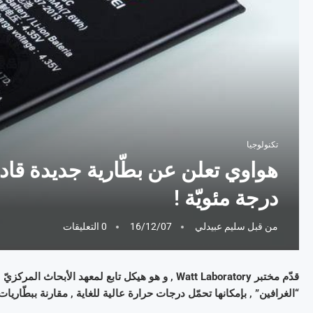
تكنولوجيا
درجة مئويّة !
من قبل
سليم عبيدلي
16/12/07
0 التعليقات
“الغرافين” , بإمكانها تحمّل درجات حرارة عالية للغاية , مقارنة ببطّاريات “ا