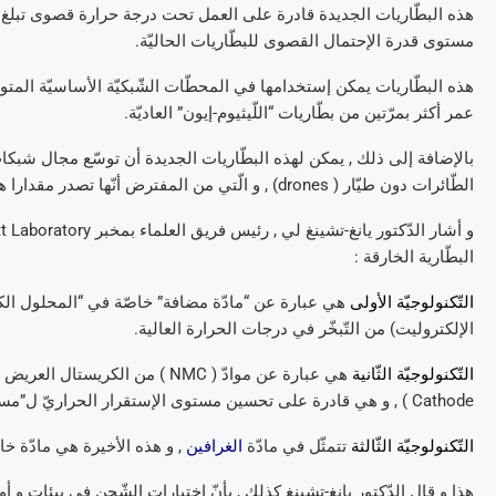
مستوى قدرة الإحتمال القصوى للبطّاريات الحاليّة.
هذه البطّاريات يمكن إستخدامها في المحطّات الشّبكيّة الأساسيّة المتو
عمر أكثر بمرّتين من بطّاريات “اللّيثيوم-إيون” العاديّة.
الطّائرات دون طيّار ( drones) , و الّتي من المفترض أنّها تصدر مقدارا هامّا من الحرارة.
البطّارية الخارقة :
التّكنولوجيّة الأولى
هي عبارة عن “مادّة مضافة” خاصّة في “المحلول الكهربائ
الإلكتروليت) من التّبخّر في درجات الحرارة العالية.
التّكنولوجيّة الثّانية
هي عبارة عن موادّ ( NMC ) من ال
Cathode ) , و هي قادرة على تحسين مستوى الإستقرار الحراريّ ل”مسحوق القطب السّالب الإلكتروليتي” ( Cathode Powder ) .
التّكنولوجيّة الثّالثة
تتمثّل في مادّة
الغرافين
, و هذه الأخيرة هي مادّة خاص
هذا و قال الدّكتور يانغ-تشينغ كذلك , بأنّ إختبارات الشّحن في بيئات و أو