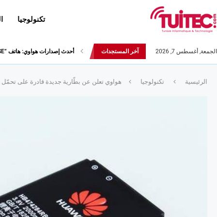
تكنولوجيا
ا
الجمعة, أغسطس 7, 2026
آخر المستجدات
نتائج قيس أداء هاتف سامسونج Galaxy Fold لا تثير الإعجاب
الرئيسية
تكنولوجيا
هواوي تعلن عن بطّارية جديدة قادرة على تحمّل حرارة تصل إل