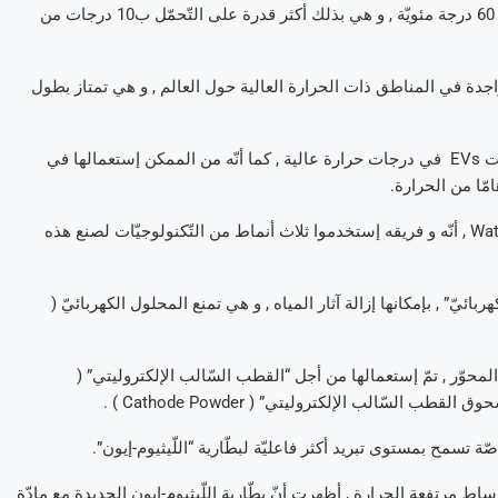
هذه البطّاريات الجديدة قادرة على العمل تحت درجة حرارة قصوى تبلغ 60 درجة مئويّة , و هي بذلك أكثر قدرة على التّحمّل ب10 درجات من
اجدة في المناطق ذات الحرارة العالية حول العالم , و هي تمتاز بطول
بالإضافة إلى ذلك , يمكن لهذه البطّاريات الجديدة أن توسّع مجال شبكات EVs في درجات حرارة عالية , كما أنّه من الممكن إستعمالها في
و أشار الدّكتور يانغ-تشينغ لي , رئيس فريق العلماء بمخبر Watt Laboratory , أنّه و فريقه إستخدموا ثلاث أنماط من التّكنولوجيّات لصنع هذه
يّ” , بإمكانها إزالة آثار المياه , و هي تمنع المحلول الكهربائيّ (
كريستال العريض المحوّر , تمّ إستعمالها من أجل “القطب السّالب الإلكتروليتي” (
ّة تسمح بمستوى تبريد أكثر فاعليّة لبطّارية “اللّيثيوم-إيون”.
ساط مرتفعة الحرارة , أظهرت أنّ بطّارية اللّيثيوم-إيون الجديدة مع مادّة