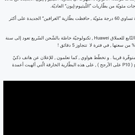
و بعد أن تمّ شحن هذه البطّارية لما يقارب 2000 مرّة , تحت درجة حرارة تساوي 60 درجة مئويّة , حافظت بطّارية “الغرافين” الجديدة على أكثر
و دائما مع هذه البطّارية الخارقة الجديدة , قدّم مخبر Watt Laboratory التّابع للعملاق Huawei , تكنولوجيّة خاصّة بالشّحن السّريع تعود إلى سنة
 متوفّرة قريبا . و تخطّط هواوي , كما تعلمون , للإعلان عن هاتف ذكيّ
جديد في بدايات عام 2017 الجديد . و من المنتظر أن يحتوي هذا المنتوج ( P10 على الأرجح ) , على هذه البطّارية الخارقة الّتي ألهبت أعمدة