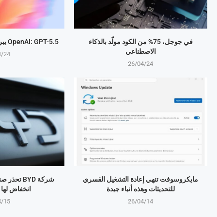
في جوجل، 75% من الكود مولّد بالذكاء
OpenAI: GPT-5.5 يبرمج المهام بذكاء متطور
الاصطناعي
4/24
26/04/24
مايكروسوفت تنهي إعادة التشغيل القسري
شركة BYD تح
للتحديثات وهذه أنباء جيدة
انخفاض لها منذ 4 
4/15
26/04/14