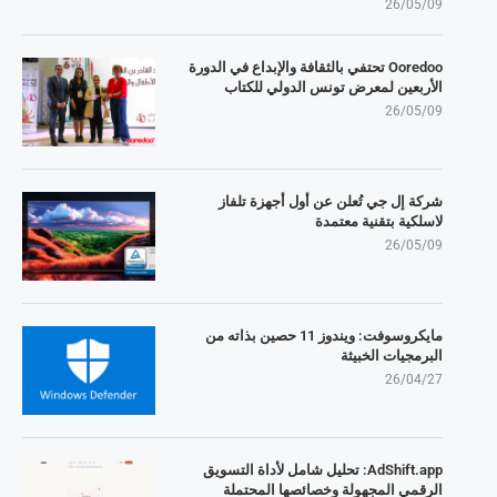
26/05/09
Ooredoo تحتفي بالثقافة والإبداع في الدورة
الأربعين لمعرض تونس الدولي للكتاب
26/05/09
شركة إل جي تُعلن عن أول أجهزة تلفاز
لاسلكية بتقنية معتمدة
26/05/09
مايكروسوفت: ويندوز 11 حصين بذاته من
البرمجيات الخبيثة
26/04/27
AdShift.app: تحليل شامل لأداة التسويق
الرقمي المجهولة وخصائصها المحتملة