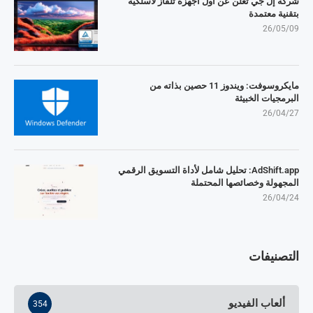
شركة إل جي تُعلن عن أول أجهزة تلفاز لاسلكية
بتقنية معتمدة
26/05/09
مايكروسوفت: ويندوز 11 حصين بذاته من
البرمجيات الخبيثة
26/04/27
AdShift.app: تحليل شامل لأداة التسويق الرقمي
المجهولة وخصائصها المحتملة
26/04/24
التصنيفات
ألعاب الفيديو
354