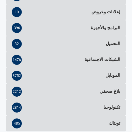
إعلانات وعروض
10
البرامج والأجهزة
396
التحميل
32
الشبكات الاجتماعية
1476
الموبايل
3752
بلاغ صحفي
2212
تكنولوجيا
2814
تويتاك
485