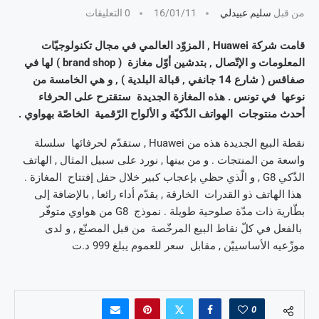
من قبل
سليم عبيدلي
16/01/11
0 التعليقات
قامت شركة Huawei , المزوّد العالمي في مجال تكنولوجيّات
المعلومات و الإتّصال , بتدشين أوّل مغازة ( brand shop ) لها في
صفاقس ( شارع 14 جانفي , قبالة البلدية ) , و هي الخامسة من
نوعها في تونس . هذه المغازة الجديدة ستقترح على الحرفاء
أحدث منتوجات الهواتف الذّكيّة و الألواح الرّقمية الخاصّة بهواوي .
نقطة البيع الجديدة هذه من Huawei , ستقدّم لحرفائها سلسلة
واسعة من المنتجات . و من بينها , نورد على سبيل المثال , الهاتف
الذّكي G8 , و الّذي حظي بإعجاب كبير خلال حفل إفتتاح المغازة .
هذا الهاتف ذو القدرات الخارقة , يقدّم أداء رائعا , بالإضافة إلى
بطّارية ذات مدّة صلوحية طويلة . نموذج G8 من هواوي متوفّر
بالفعل في كلّ نقاط البيع المرخّصة من قبل المصنّع , و لدى
موزّعيه الأساسييّن , مقابل سعر للعموم يبلغ 999 د.ت
0