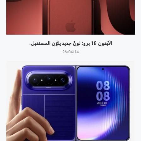
الآيفون 18 برو: لونٌ جديد يلوّن المستقبل.
26/04/14