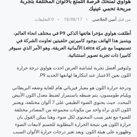
هواوي تمنحك فرصة التمتع بالألوان المختلفة بتجربة
مريحة تحمي عينيك
من قبل
أمين الجلاصي
16/06/17
0 التعليقات
أطلقت هواوي مؤخرا هاتفها الذكي P9 في مختلف انحاء العالم،
ويتميز هذا الهاتف بوجود كاميرتين خلفيتين تعاونت الشركة في
تصنيعهما مع شركة Leica الألمانية العريقة، وهو الأمر الذي سيوفر
كاميرا ذات تجربة تصوير استثنائية.
ولتوفير أفضل تجربة لشاشة العرض اخذت هواوي درجة حرارة
اللون بعين الاعتبار عند ابتكارها لهاتفها الجديد P9.
ودرجة حرارة اللون هو معيار فيزيائي هام للغاية وضعه البريطاني
ويليام طومسون، يتم ضبطه باستمرار لضبط معدل اللون الأبيض
المحدد. حيث يحتوي الضوء الطيفي على 7 ألوان مختلفة، ويعتبر
اللون الذي نراه واحد من مكونات مجموعة من المصادر مختلفة
للضوء مع تغير نسب المحتوى لكل ضوء، وهنا يمكن القول بان
حرارة اللون هي نتيجة الحرارة المطلوبة للجسم لانبعاث الضوء
وظهوره على هيئة اللون. ويعد تغير درجات حرارة الألوان السبب