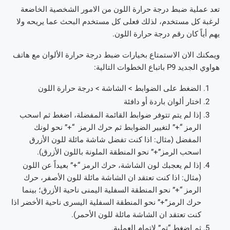
تعد عملية ضبط درجة حرارة اللون من الامور الشخصية الخاضعة
لرغبة كل مستخدم، لذلك فعلى كل مستخدم البحث عما يريحه ولا
يهم أياً كان رقم درجة حرارة اللون.
ويمكنك الان الاستمتاع بخيارات ضبط درجة حرارة الألوان مع هاتف
هواوي الجديد P9 باتباع الخطوات التالية:
الضغط على الضوابط > الشاشة > درجة حرارة اللون
اختار ألوان باردة أو دافئة
إذا لم يتم تتوفر ضوابط القائمة المفضلة، اضغط ثم اسحب
الرمز “+” لتغيير الضوابط ثم حرك الرمز “+” نحو لونك
المفضل (مثال: اذا كنت تفضل شاشة مائلة للون الأزرق
اسحب الرمز”+” نحو المنطقة الملونة باللون الأزرق).
إذا لم يعجبك لون الشاشة، حرك الرمز “+” بعيداً عن اللون
(مثال: اذا كنت تعتقد ان الشاشة مائلة للون الأصفر، حرك
الرمز “+” نحو المنطقة السفلية اليمنى ناحية الأزرق؛ بينما
حرك الرمز”+” نحو المنطقة السفلية اليسرى ناحية الأخضر اذا
كنت تعتقد ان الشاشة مائلة للون الأحمر).
ثم اضغط “تم” لإتمام العملية.