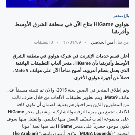
بلاغ صحفي
هواوي HiGame متاح الآن في منطقة الشرق الأوسط
وأفريقيا
من قبل
أمين الجلاصي
17/01/09
0 التعليقات
أعلن قسم خدمات الإنترنت في شركة هواوي في منطقة الشرق
الأوسط وأفريقيا بأن HiGame، متجر ألعاب التطبيقات الهاتفية
الذي يعمل بنظام أندرويد، أصبح متاحاً الآن على هواتف Mate 9،
فضلاً عن أجهزة هواوي الأخرى.
وتم إطلاق المتجر في الصين سنة 2015، والآن تم تثبيته مسبقاً على
هاتف
Mate9
. ويتم تطوير تطبيقات الألعاب من خلال طرف ثالث
من المطورين الذين يتم اختيارهم بعناية، لضمان أن تكون كافة
الألعاب تجمع بين ميزة الترفيه والتشاركية. ويشتمل متجر
HiGame
على مجموعة ألعاب يُصنّف البعض منها تعليمي، والقليل منها سوف
يكون موجود حصرياً على متجر
HiGame
بما فيها لعبة “موبا
ليجيندز” (
MOBA Legends
) و”ذي أريبيان نايتس” (
The Arabian