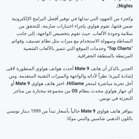
.
)
Nights
وكجزء من الجهود التي تبذلها في توفير أفضل البرامج الإلكترونية
ضمن فئتها، تقوم هواوي بإجراء اختبارات صارمة، للتحقق من
سلامة وجودة الألعاب. حيث تقوم بتخصيص الواجهة، إلى جانب
البساطة وسهولة الاستخدام مع ميزات مثل نظام تصنيف، وقوائم
“
Top Charts
” وخدمات الموقع التي تتميز بالألعاب الشعبية
المرتبطة بالمنطقة الجغرافية.
الجدير بالذكر أن هاتف
Mate 9
أحدث هواتف هواوي المتطورة لاقى
إشادة كبيرة؛ نظراً لأدائه والواجهة والميزات التقنية المتقدمة. ومن
أجل تجربة مباشرة لمتجر
HiGame
، اختر هاتف هواوي
Mate 9
أو
أي جهاز هواوي محدث بنظام
OS
من مجموعة مختارة من متاجر
التجزئة في تونس.
يتوافر هاتف هواوي
Mate 9
حالياً بأسعار تبدأ من 1999 دينار تونسي
باللون الذهبي شامبين والبني موكا.